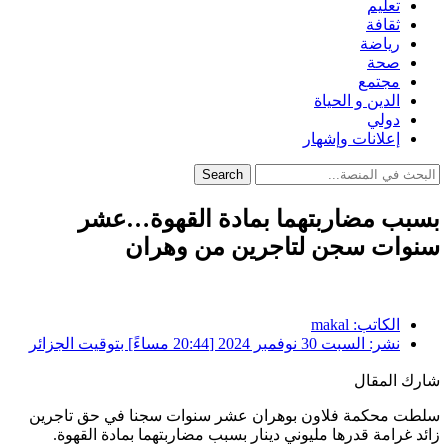
تعليم
ثقافة
رياضة
صحة
مجتمع
الدين و الحياة
دولي
إعلانات وإشهار
Search
بسبب مضاربتهما بمادة القهوة…عشر
سنوات سجن لتاجرين من وهران
الكاتب:
makal
نشر:
السبت 30 نوفمبر 2024 [20:44 مساءً] بتوقيت الجزائر
شارك المقال
سلطت محكمة فلاون بوهران عشر سنوات سجنا في حق تاجرين
زائد غرامة قدرها مليوني دينار بسبب مضاربتهما بمادة القهوة.