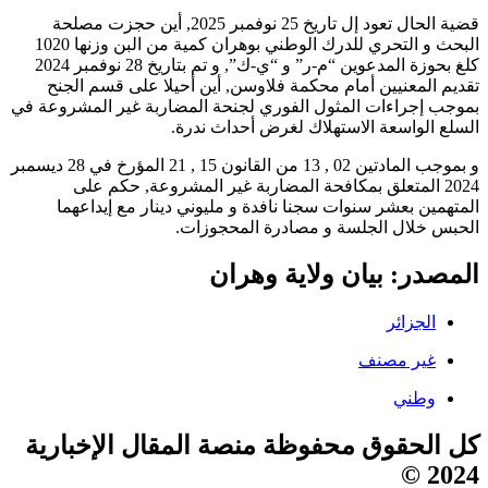
قضية الحال تعود إل تاريخ 25 نوفمبر 2025, أين حجزت مصلحة
البحث و التحري للدرك الوطني بوهران كمية من البن وزنها 1020
كلغ بحوزة المدعوين “م-ر” و “ي-ك”, و تم بتاريخ 28 نوفمبر 2024
تقديم المعنيين أمام محكمة فلاوسن, أين أحيلا على قسم الجنح
بموجب إجراءات المثول الفوري لجنحة المضاربة غير المشروعة في
السلع الواسعة الاستهلاك لغرض أحداث ندرة.
و بموجب المادتين 02 , 13 من القانون 15 , 21 المؤرخ في 28 ديسمبر
2024 المتعلق بمكافحة المضاربة غير المشروعة, حكم على
المتهمين بعشر سنوات سجنا نافدة و مليوني دينار مع إيداعهما
الحبس خلال الجلسة و مصادرة المحجوزات.
المصدر: بيان ولاية وهران
الجزائر
غير مصنف
وطني
كل الحقوق محفوظة منصة المقال الإخبارية
2024 ©