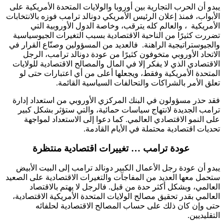
يبدو أن الحرب التجارية بين أوروبا والولايات المتحدة الأمريكية على
الأبواب، فمنذ إعلان الرئيس الأمريكي دونالد ترامب فوزه بالانتخابات
الأمريكية ، والعالم كله يترقب، وخاصة الدول الأوروبية التي
تضررت كثيرًا من الناحية الاقتصادية بسبب التغيرات الجيوسياسية
والجيوستراتيجية الراهنة. فالعديد من المسؤولين وصنّاع القرار في
الاتحاد الأوروبي متخوفون كثيرًا من عودة دونالد ترامب، الرجل
الاقتصادي الذي لا يفكر إلا في المال والمصالح الاقتصادية للولايات
المتحدة الأمريكية وفقط، ويجعلها أعلى من أي اعتبارات حتى لو
تعلق الأمر بالشراكات والتحالفات السياسية القائمة.
فقد حذر مسؤولون في البنك المركزي الأوروبي من استعداد إدارة
ترامب الجديدة لانتهاج سياسات حمائية، والتي ستؤثر بشكل كبير
على النمو الاقتصادي العالمي. كما دعوا إلى الاستعداد لمواجهة
تحديات اقتصادية محتملة في الأيام القادمة.
عودة ترامب … تغييرات اقتصادية منتظرة
يبدو أن عودة رجل الأعمال الكبير دونالد ترامب إلى البيت الأبيض
ستحمل معها العديد من المفاجآت والتغيرات الاقتصادية على الصعيد
العالمي، وبشكل أكثر حدة من قبل. فالرجل لا يهتم بالاقتصاد
العالمي بقدر تحقيق مصالح الولايات المتحدة الأمريكية الاقتصادية،
حتى وإن كان ذلك على حساب المصالح الاقتصادية لحلفائه
التقليديين.