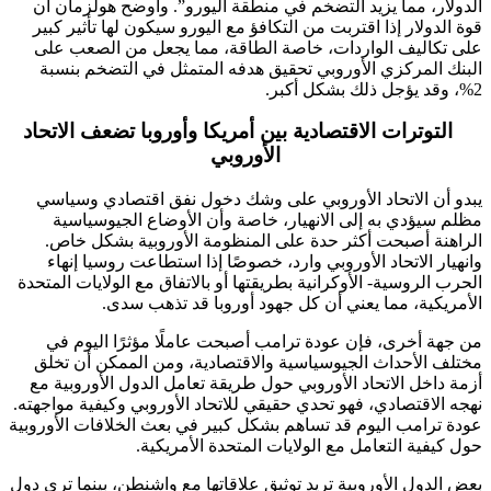
الدولار، مما يزيد التضخم في منطقة اليورو”. وأوضح هولزمان أن
قوة الدولار إذا اقتربت من التكافؤ مع اليورو سيكون لها تأثير كبير
على تكاليف الواردات، خاصة الطاقة، مما يجعل من الصعب على
البنك المركزي الأوروبي تحقيق هدفه المتمثل في التضخم بنسبة
2%، وقد يؤجل ذلك بشكل أكبر.
التوترات الاقتصادية بين أمريكا وأوروبا تضعف الاتحاد
الأوروبي
يبدو أن الاتحاد الأوروبي على وشك دخول نفق اقتصادي وسياسي
مظلم سيؤدي به إلى الانهيار، خاصة وأن الأوضاع الجيوسياسية
الراهنة أصبحت أكثر حدة على المنظومة الأوروبية بشكل خاص.
وانهيار الاتحاد الأوروبي وارد، خصوصًا إذا استطاعت روسيا إنهاء
الحرب الروسية- الأوكرانية بطريقتها أو بالاتفاق مع الولايات المتحدة
الأمريكية، مما يعني أن كل جهود أوروبا قد تذهب سدى.
من جهة أخرى، فإن عودة ترامب أصبحت عاملًا مؤثرًا اليوم في
مختلف الأحداث الجيوسياسية والاقتصادية، ومن الممكن أن تخلق
أزمة داخل الاتحاد الأوروبي حول طريقة تعامل الدول الأوروبية مع
نهجه الاقتصادي، فهو تحدي حقيقي للاتحاد الأوروبي وكيفية مواجهته.
عودة ترامب اليوم قد تساهم بشكل كبير في بعث الخلافات الأوروبية
حول كيفية التعامل مع الولايات المتحدة الأمريكية.
بعض الدول الأوروبية تريد توثيق علاقاتها مع واشنطن، بينما ترى دول