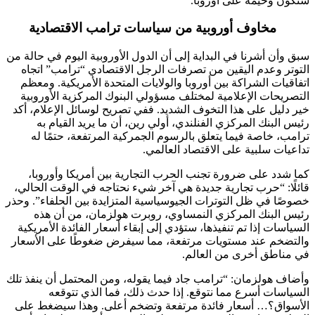
ستكون وخيمة على أوروبا.
مخاوف أوروبية من سياسات ترامب الاقتصادية
سبق وأن أشرنا في البداية إلى أن الدول الأوروبية اليوم في حالة من
التوتر وعدم اليقين من تصرفات الرجل الاقتصادي “ترامب” اتجاه
اتفاقيات الشراكة بين أوروبا والولايات المتحدة الأمريكية. ومعظم
التصريحات الإعلامية لمختلف مسؤولي البنوك المركزية الأوروبية
خير دليل على هذا التخوف الشديد. ففي تصريح لوسائل الإعلام، أكد
رئيس البنك المركزي الفنلندي، أولي رين، أن ما يريد القيام به
ترامب، خاصة فيما يتعلق بالرسوم الجمركية المرتفعة، حتمًا له
تداعيات سلبية على الاقتصاد العالمي.
كما شدد على ضرورة تجنب الحرب التجارية بين أمريكا وأوروبا،
قائلًا: “حرب تجارية جديدة هي آخر شيء نحتاجه في الوقت الحالي،
خصوصًا في ظل التوترات الجيوسياسية المتزايدة بين الحلفاء”. وحذر
رئيس البنك المركزي النمساوي، روبرت هولزمان، من أن هذه
السياسات إذا تم تنفيذها، ستؤدي إلى إبقاء أسعار الفائدة الأمريكية
والتضخم عند مستويات مرتفعة، مما سيفرض ضغوطًا على الأسعار
في مناطق أخرى من العالم.
وأضاف هولزمان: “ترامب جاد فيما يقوله، ومن المحتمل أن ينفذ تلك
السياسات أسرع مما نتوقع. إذا حدث ذلك، فما الذي تتوقعه
الأسواق؟… أسعار فائدة مرتفعة وتضخم أعلى. وهذا سيضغط على