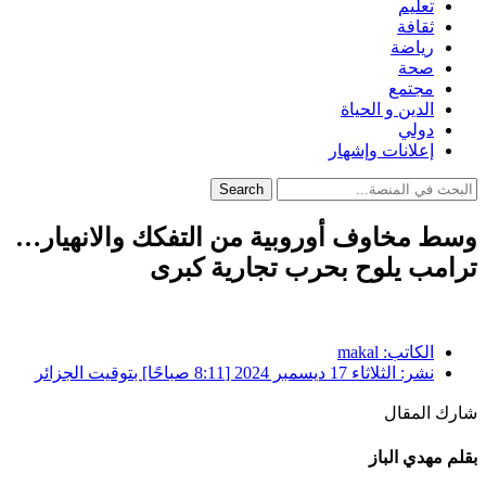
تعليم
ثقافة
رياضة
صحة
مجتمع
الدين و الحياة
دولي
إعلانات وإشهار
Search
وسط مخاوف أوروبية من التفكك والانهيار…
ترامب يلوح بحرب تجارية كبرى
الكاتب:
makal
نشر:
الثلاثاء 17 ديسمبر 2024 [8:11 صباحًا] بتوقيت الجزائر
شارك المقال
بقلم مهدي الباز