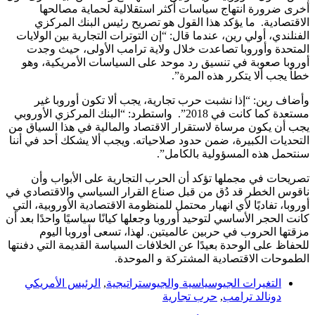
أخرى ضرورة انتهاج سياسات أكثر استقلالية لحماية مصالحها
الاقتصادية. ما يؤكد هذا القول هو تصريح رئيس البنك المركزي
الفنلندي، أولي رين، عندما قال: “إن التوترات التجارية بين الولايات
المتحدة وأوروبا تصاعدت خلال ولاية ترامب الأولى، حيث وجدت
أوروبا صعوبة في تنسيق رد موحد على السياسات الأمريكية، وهو
خطأ يجب ألا يتكرر هذه المرة”.
وأضاف رين: “إذا نشبت حرب تجارية، يجب ألا تكون أوروبا غير
مستعدة كما كانت في 2018”. واستطرد: “البنك المركزي الأوروبي
يجب أن يكون مرساة لاستقرار الاقتصاد والمالية في هذا السياق من
التحديات الكبيرة، ضمن حدود صلاحياته. ويجب ألا يشكك أحد في أننا
سنتحمل هذه المسؤولية بالكامل”.
تصريحات في مجملها تؤكد أن الحرب التجارية على الأبواب وأن
ناقوس الخطر قد دُق من قبل صناع القرار السياسي والاقتصادي في
أوروبا، تفاديًا لأي انهيار محتمل للمنظومة الاقتصادية الأوروبية، التي
كانت الحجر الأساسي لتوحيد أوروبا وجعلها كيانًا سياسيًا واحدًا بعد أن
مزقتها الحروب في حربين عالميتين. لهذا، تسعى أوروبا اليوم
للحفاظ على الوحدة بعيدًا عن الخلافات السياسة القديمة التي دفنتها
الطموحات الاقتصادية المشتركة و الموحدة.
التغيرات الجيوسياسية والجيوستراتيجية
,
الرئيس الأمريكي
دونالد ترامب
,
حرب تجارية