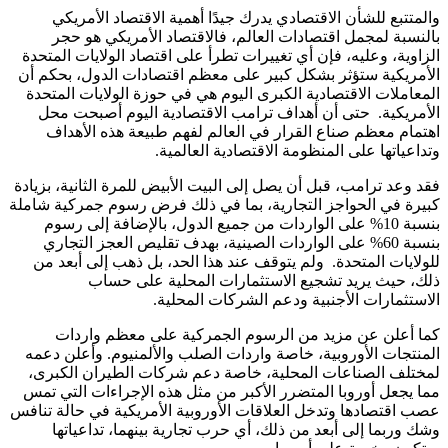
والمتتبع للشأن الاقتصادي يدرك جيدًا أهمية الاقتصاد الأمريكي
بالنسبة لمجمل اقتصادات العالم، فالاقتصاد الأمريكي هو حجر
الزاوية، وعليه، فإن أي تغييرات تطرأ على اقتصاد الولايات المتحدة
الأمريكية ستؤثر بشكل كبير على معظم اقتصادات الدول، بحكم أن
المعاملات الاقتصادية الكبرى اليوم هي في حوزة الولايات المتحدة
الأمريكية. حتى أن أهداف ترامب الاقتصادية اليوم أصبحت محل
اهتمام معظم صناع القرار في العالم لفهم طبيعة هذه الأهداف
وتداعياتها على المنظومة الاقتصادية العالمية.
فقد وعد ترامب، قبل أن يصل إلى البيت الأبيض للمرة الثانية، بزيادة
كبيرة في الحواجز التجارية، بما في ذلك فرض رسوم جمركية شاملة
بنسبة 10% على الواردات من جميع الدول، بالإضافة إلى رسوم
بنسبة 60% على الواردات الصينية، بهدف تقليص العجز التجاري
للولايات المتحدة. ولم يتوقف عند هذا الحد، بل ذهب إلى أبعد من
ذلك، حيث يريد تشجيع الاستثمارات المحلية على حساب
الاستثمارات الأجنبية ودعم الشركات المحلية.
كما أعلن عن مزيد من الرسوم الجمركية على معظم واردات
المنتجات الأوروبية، خاصة واردات الصلب والألمنيوم. وأعلن دعمه
لمختلف الصناعات المحلية، خاصة دعم شركات الطيران الكبرى،
مما يجعل أوروبا المتضرر الأكبر من مثل هذه الإجراءات التي تمس
عصب اقتصادها وتدخل العلاقات الأوروبية الأمريكية في حالة تنافس
وشك وربما إلى أبعد من ذلك، أي حرب تجارية بينهما، تداعياتها