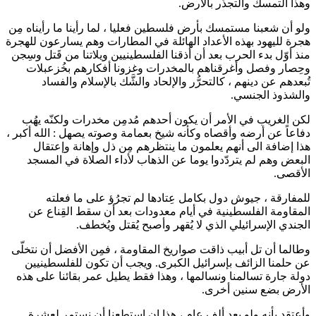
وهذا التمسك والتجذُّر بالأرض.
ولو أن شعبنا مستمسك بأرض فلسطين فعليا ، لما رأينا ما رأيناه مِن
هجرة لليهود بهذه الأعداد الهائلة في المطارات وهم يسارعون للهجرة
منذ أوّل بدء الحرب بعد أن أذقنا الفلسطينيين ويلاتنا من قَتل وسِجن
وحِصار وفصل وأغرقناهم بالمخدرات وغزونا أفكارهم بخُزعبلات
تُبعدهم عن دينهم ، كالتحرُّر والإلحاد والشَّك بالإسلام والفساد
والشذوذ الجنسي.
لكن الغريب في الأمر أن يكون أحدهم مُدمِن مخدرات ولكنّه يهُب
دفاعاً عن أرضه وأقصاه وكأنه شيخ بعمامة وصوته يصهل : الله أكبر ،
هذا إضافة الى أنهم يعلمون ما ينتظرهم مِن ذل وإهانة وإعتقال
البعض وهم لم يتردّدوا يوما عن الذهاب لأداء الصلاة في المسجد
الأقصى.
للمفارقة ، جيوش دول بكامل عِتادها لم تجرُؤ على ما فعلته
المقاومة الفلسطينية في أيام معدودات بعد أن سقط القِناع عن
الجندي الإسرائيلي الذي لا يُقهر وأصبح يُقتل ويُخطف.
وطالما أن تل أبيب ذاقت صواريخ المقاومة ، فمِن الأفضل أن نتخلّى
عن حلمنا الزائف بإسرائيل الكبرى. ويجب أن تكون للفلسطينيين
دولة جارة تسالمنا ونسالمها ، وهذا فقط يطيل عمر بقائنا على هذه
الأرض بضع سنين أخرى.
وأعتقد بأنه ولو بعد ألف عام ، هذا إن إستطعنا أن نستمر لعشرة