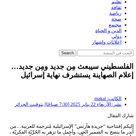
تعليم
ثقافة
رياضة
صحة
مجتمع
الدين و الحياة
دولي
إعلانات وإشهار
Search
الفلسطيني سيبعث مِن جديد ومِن جديد…
إعلام الصهاينة يستشرف نهاية إسرائيل
الكاتب:
makal
نشر:
الأربعاء 22 يناير 2025 [7:30 صباحًا] بتوقيت الجزائر
شارك المقال
إليكم إفتتاحية “جريدة هآرتس” الإسرائيلية مُترجمة للعربية…من
أندر ما ينضح به الضمير الحي، وأجمل ما تزهر به الحُرِّيّة الفكريّة ،