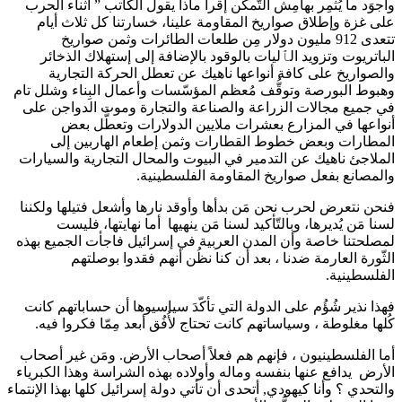
وأجوَد ما يُثمِر بهامِش التّمكُّن إقرأ ماذا يقول الكاتب ” أثناء الحرب
على غزة وإطلاق صواريخ المقاومة علينا، خسارتنا كل ثلاث أيام
تتعدى 912 مليون دولار مِن طلعات الطائرات وثمن صواريخ
الباتريوت وتزويد الٱليات بالوقود بالإضافة إلى إستهلاك الذخائر
والصواريخ على كافة أنواعها ناهيك عن تعطل الحركة التجارية
وهبوط البورصة وتوقُّف مُعظم المؤسّسات وأعمال البِناء وشلل تام
في جميع مجالات الزراعة والصناعة والتجارة وموت الدواجن على
أنواعها في المزارع بعشرات ملايين الدولارات وتعطُّل بعض
المطارات وبعض خطوط القطارات وثمن إطعام الهاربين إلى
الملاجئ ناهيك عن التدمير في البيوت والمحال التجارية والسيارات
والمصانع بفعل صواريخ المقاومة الفلسطينية.
فنحن نتعرض لحرب نحن مَن بدأها وأوقد نارها وأشعل فتيلها ولكننا
لسنا مَن يُديرها، وبالتّأكيد لسنا مَن ينهيها أما نهايتها، فليست
لمصلحتنا خاصة وأن المدن العربية في إسرائيل فاجأت الجميع بهذه
الثّورة العارمة ضدنا ، بعد أن كنا نظُن أنهم فقدوا بوصلتهم
الفلسطينية.
فهذا نذير شُؤُم على الدولة التي تأكّدَ سياسيوها أن حساباتهم كانت
كُلها مغلوطة ، وسياساتهم كانت تحتاج لأُفُق أبعد مِمّا فكروا فيه.
أما الفلسطينيون ، فإنهم هم فعلاً أصحاب الأرض. ومَن غير أصحاب
الأرض يدافع عنها بنفسه وماله وأولاده بهذه الشراسة وهذا الكبرياء
والتحدي ؟ وأنا كيهودي, أتحدى أن تأتي دولة إسرائيل كلها بهذا الإنتماء