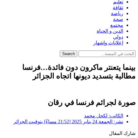
تعليم
ثقافة
رياضة
صحة
مجتمع
الدين و الحياة
دولي
إعلانات وإشهار
Search
بينما يتعنتر ماكرون دون فائدة…فرنسا
مطالبة بتسديد ديونها اتجاه الجزائر
صورة لجرائم فرنسا في رقان
الكاتب:
لكحل محمد
نشر:
الجمعة 24 يناير 2025 [21:52 مساءً] بتوقيت الجزائر
شارك المقال