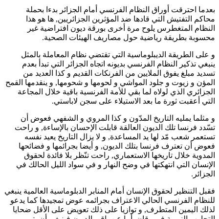
بعدما احترقت أوراق النظام الفرنسي أمام الجزائر بدءا بحملة
محاكم التفتيش التي قادها ضد المؤثرين الجزائريين, ها هو هذا
النظام المتغطرس يلوح مرة أخرى بورقة ديون افتراضية غير
محسوبة بطريقة رياضية حول مصاريف الهيئات الصحية.
و على الطريقة الديبلوماسية التي تقتضي نظام المعاملة بالمثل
ينبغي تذكير النظام الفرنسي بديونه اتجاه الجزائر التي تبدأ بعدم
تسديد مبلغ يفوق الملايين من الفرنكات القديم و كذا العديد من
المؤن و زيوت و جلود المواشي و لحومها و شحومها, و ينقدمها القمح
الجزائري الذي لولاه لما بقي للأمة الفرنسية باقية خلال المجاعة
التي أعقبت ثورة ما بعد الاستيلاء على سجن لاباستي.
و مثلما يمليه التاريخ المدّون و كذا المروي و الشفهي فعوض أن
تسّدد فرنسا تلك الديون العالقة قابلت الإحسان بالإساءة, و راحت
تستعمر شعب مّد لها يد المساعدة, و لا يزال التاريخ يعيد نفسه
فعوض أن تعترف فرنسا بتلك الديون, و أيضا بجرائمها و فضائحها
المدوية خلال تاريخها الاستعماري, راحت تنّظر بلا فائدة لحقوق
الإنسان التي انتهكتها في وضح النهار و في سواد الليل الحالك في
الجزائر.
فقبل التنظير لحقوق الإنسان أمام المنابر الدبلوماسية العالمية ينبغي
للنظام الفرنسي الحالي الاعتراف بجرائمه عوض تمجيدها كما يدعو
لذلك اليمين المتطرف, و توازيا على ذلك تعويض على الأقل ضحايا
التجارب النووية في رقان, أما عن باقي الديون فينبغي أن يتم