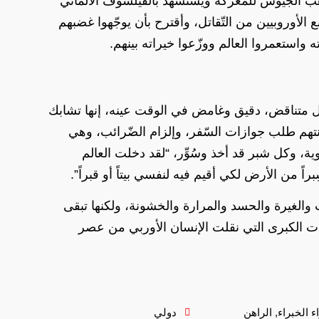
هب الجيوش للمعركة ويستشهد بالفيلسوف الألماني
 الأوروبيين من التّقاتل، وأقترح بأن يوجّهوا غضبهم
 واستعمروا العالم ووزّعوا خيراته بينهم.
كل متناقض، دقيق وغامض في الوقت عينه، إنها تشابك
هنتهم طلب جوازات السّفر، وإلزام الضّرائب، وهي
ية، وكل شبر قد أخذ وسُوِّر، “لقد دخلت العالم
براً من الأرض لكي أقيم فيه لنفسي بيتاً أو قبراً”.
ت والغيرة والحسد والمرارة والخشونة، ولكنها تبقى
ت الكبرى التي نقلت الإنسان الأوربي من عصر
اء الخبراء
,
الراهن
دولي