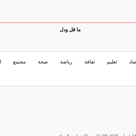
ما قل ودل
صاد
تعليم
ثقافة
رياضة
صحة
مجتمع
ا