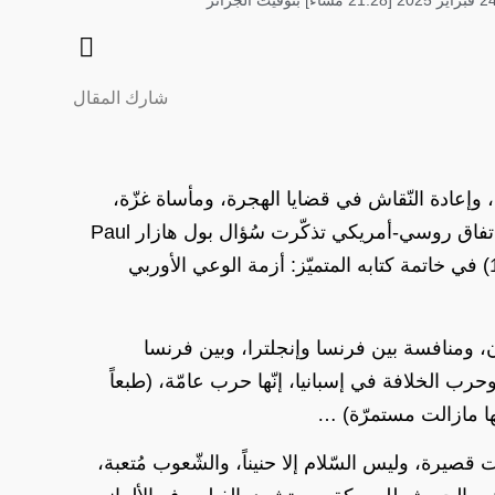
شارك المقال
، وإعادة النّقاش في قضايا الهجرة، ومأساة غزّة،
ومحاولة إنهاء الحرب في أوكرانيا باتفاق روسي-أمريكي تذكّرت سُؤال بول هازار Paul
Hazard المؤرخ الفرنسي (ت 1944) في خاتمة كتابه المتميّز: أزمة الوعي الأوربي
ون، ومنافسة بين فرنسا وإنجلترا، وبين فرنسا
ب الخلافة في إسبانيا، إنّها حرب عامّة، (طبعاً
ا مازالت مستمرّة) …
دنات قصيرة، وليس السّلام إلا حنيناً، والشّعوب مُتعبة،