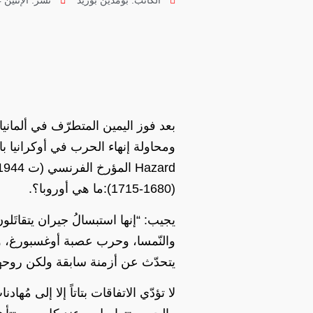
الكاتب:
بومدين بوزيد
نشر:
الإثنين 24 فبراير 2025 [21:28 مساءً] بتوقيت الجزائر
بعد فوز اليمين المتطرّف في ألمانيا
(1680-1715):ما هي أوروبا؟.
يجيب: “إنها استبسالُ جيران يتقاتَل
والنّمسا، وحرب عصبة أوغسبورغ، وحر
يتحدّث عن أزمنة سابقة ولكن روحه
لا تؤدّي الاتفاقات بتاتاً إلا إلى مُها