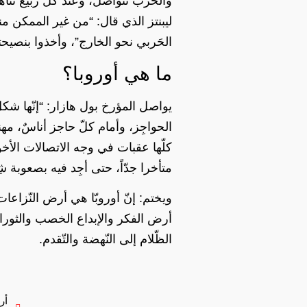
والحرب تتواصل، وعند كل ربيع تتأ
ليبنتز الذي قال: “من غير الممكن منع
الحَربي نحو الخارج”، وأخذوا بنصيحته
ما هي أوروبا؟
يواصل المؤرخ بول هازار: “إنّها ش
الحواجِز، وأمام كلّ حاجز أناسٌ، م
كلّها عقبات في وجه الاتصالات الأخو
متأخرا جدّاً، حتى أجِد فيه بصعوبة شِ
ويختم: إنّ أوروبّا هي أرض النّزاعا
أرض الفكر والإبداع الخصب والثورا
الظّلام إلى النّهضة والتّقدم.
أر