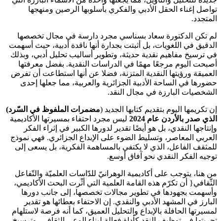
تواصل إغناء الحقل الأدبي والفكري بأسلوبها الرصين ومنهجها
المتجدد.
لم تكن الدكتورة سعاد بسناسي مجرد دارسة في مجال تخصصها
الدقيق في اللغويات، بل أثبتت بجدارة أنها ناقدة أدبية، حيث أسهمت
في ترسيخ مفاهيم نقدية حديثة، وتطوير أساليب تحليل أدبي، وبذلك
أصبحت اليوم مرجعًا مهمًا في الدراسات النقدية. بفضل معرفتها
العميقة ورؤيتها النقدية المتزنة، فضلا عن أنها استطاعت أن تفرض
حضورها في الساحة الأدبية الجزائرية والعربية، مما جعلها إحدى
الشخصيات البارزة في مجال النقد.
إن تكريمها اليوم بتقديم كتابها الجديد (
مضمرات الملفوظ في السّرد)
الذي صدر بالأردن عام 2024
ليس مجرد احتفاء بمسيرتها الأكاديمية
وإنتاجها النقدي، بل هو أيضًا تقدير لدورها الكبير في إثراء الفكر
العربي المعاصر، وتسليط الضوء على الإبداع الجزائري. فهي نموذج
للمثقف الفاعل، الذي لا يكتفي بالمساهمة الفكرية، بل يسعى إلى
توجيه الفكر النقدي نحو آفاق أوسع.
من هنا، يتوجب على أكاديمية الوهرانيّ للدّاسات العلميّة والتّفاعل
الثّقافي{ أن تكرّم هذه القامة العلمية التي أثْرت البحث الأكاديمي،
وأسهمت بجهودها في تطوير مجالات تخصصها، إلى جانب دورها
البارز في المشهد الأدبي والنقدي. إن الاحتفاء بعطائها هو تقدير
لمسيرتها الحافلة بالإبداع والتحليل العميق، كما أنه فرصة لاستلهام
تجربتها في توظيف النقد كأداة فعالة لبناء الوعي الثقافي، وترسيخ