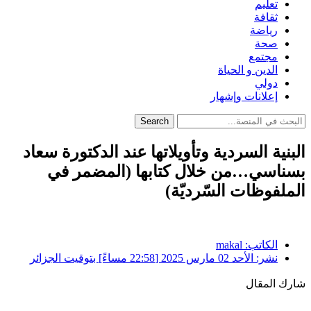
تعليم
ثقافة
رياضة
صحة
مجتمع
الدين و الحياة
دولي
إعلانات وإشهار
Search
البنية السردية وتأويلاتها عند الدكتورة سعاد
بسناسي…من خلال كتابها (المضمر في
الملفوظات السّرديّة)
الكاتب:
makal
نشر:
الأحد 02 مارس 2025 [22:58 مساءً] بتوقيت الجزائر
شارك المقال