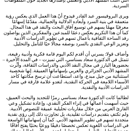
التي أغنت المشهد الأدبي والعلمي بإصدارها الجديد حول الملفوظات
السردية.
ويرى البروفيسور عبد القادر فيدوح أنّ هذا العمل الذي يعكس رؤية
متعمقة في بنية السرد وأبعاده الدلالية والجمالية، مقدّمًا إسهامًا
معرفيًا مهمًا يسهم في توسيع آفاق البحث والنقد في هذا المجال.
كما أن هذا التكريم يعكس دعمًا للمبدعين والمفكرين الذين يواصلون
رفد الساحة الثقافية بأعمال تسهم في تطوير الدراسات الأدبية
وتعزيز الوعي النقدي بالسرد بوصفه مجالًا حيًا للتأمل والتحليل.
وأضاف قولا: يسرني أن أقدم لكم اليوم قامة فكرية وأدبية رفيعة،
تتمثل في الدكتورة سعاد بسناسي، التي تميزت – في المدة الأخيرة –
بحضورها البارز في مجال النقد الأدبي والدراسات الثقافة، وأثْرت
المشهد الأدبي الجزائري والعربي بإسهاماتها العميقة. إنها شخصية
استثنائية من جيل مبدع، واعد، استطاعت أن ترسخ مكانتها كأحد
الأسماء اللامعة في الحركة النقدية، لتغدو علامة فارقة في مسار
الدراسات الأدبية والنقدية.
لطالما كانت الدكتورة سعاد بسناسي رمزًا للتجديد والبحث العميق،
حيث أسهمت أعمالها في إثراء الفكر النقدي، وإعادة تشكيل وعي
القارئ العربي من خلال مقاربات تحليلية عميقة للنصوص الأدبية.
ولم تكتفِ بتقديم دراسات تقليدية، بل تجاوزت ذلك إلى رؤى نقدية
متجددة تسهم في تطوير المشهد الأدبي. كما أن إسهاماتها الواسعة
في الدراسات اللغوية تعكس تخصصًا دقيقًا ووعيًا بحثيًا يفتح آفاقًا
جديدة للتحليل والتأويل، مما يجعلها واحدة من الأسماء البارزة التي