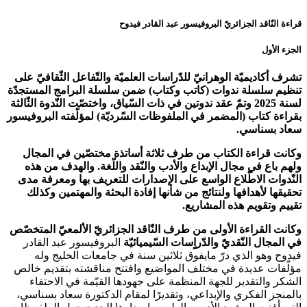
قراءة النّاقد الجزائريّ البروفيسور عبد القادر فيدوح
الجزء الأول
تشرف أكاديميّة الوهرانيّ للدّراسات العلميّة والتّفاعل الثّقافيّ على
تنظيم سلسلة ندوات (كاتب وكتاب) ضمن سلسلة البرامج المستجدّة
لسنة 2025 وتمّ عقد ندوتين في ذات السّياق، واختصّت النّدوة الثّالثة
بقراءة كتاب (المضمر في الملفوظات السّرديّة) لمؤلّفته البروفيسور
سعاد بسناسي.
وكانت قراءة الكتاب من طرف ثلاثة أساتذة مختصّين في المجال
ولهم باع في مجال الإبداع والأدب والنّقد واللّغة. والهدف من هذه
النّدوات الاطّلاع الواسع على الإصدارات للتعريف بها ومعرفة مدى
تحقيقها لأهدافها ولنتائج من شأنها إفادة البحثة والمهتمين وكذلك
تقييم وتقويم هذه المشاريع.
وكانت القراءة الأولى من طرف النّاقد الجزائريّ الألمعيّ المتخصّص
في المجال النّقديّ والدّراٍسات السّيميائيّة
البروفيسور عبد القادر
فيدوح وهو الذي درّ مايفوق ثلاثين سنة في جامعات الخليج وله
مؤلّفات عديدة في مختلف المواضيع وافتتح مناقشته بتقديم خالص
الشكر والتقدير للجهة المنظمة على جهودها القيّمة في الاحتفاء
بالمنجز الفكري والإبداعي، وتقديرًا لمقام الدكتورة سعاد بسناسي،