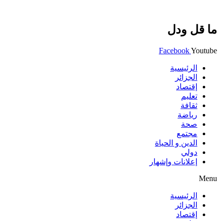
ما قل ودل
Facebook
Youtube
الرئيسية
الجزائر
إقتصاد
تعليم
ثقافة
رياضة
صحة
مجتمع
الدين و الحياة
دولي
إعلانات وإشهار
Menu
الرئيسية
الجزائر
إقتصاد