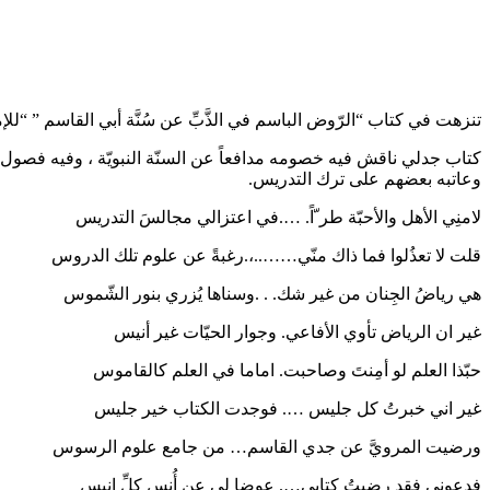
تنزهت في كتاب “الرّوض الباسم في الذَّبِّ عن سُنَّة أبي القاسم ” “للإمام محمد بن إبراهيم” المشهو
كتاب جدلي ناقش فيه خصومه مدافعاً عن السنّة النبويّة ، وفيه فصول مم
وعاتبه بعضهم على ترك التدريس.
لامنِي الأهل والأحبّة طر ّاً. ….في اعتزالي مجالسَ التدريس
قلت لا تعذُلوا فما ذاك منّي……..،.رغبةً عن علوم تلك الدروس
هي رياضُ الجِنان من غير شك. . .وسناها يُزري بنور الشّموس
غير ان الرياض تأوي الأفاعي. وجوار الحيّات غير أنيس
حبّذا العلم لو أمِنتَ وصاحبت. اماما في العلم كالقاموس
غير اني خبرتُ كل جليس …. فوجدت الكتاب خير جليس
ورضيت المرويَّ عن جدي القاسم… من جامع علوم الرسوس
فدعوني فقد رضيتُ كتابي…. عوضا لي عن أُنس كلِّ انيسِ