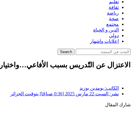
تعليم
ثقافة
رياضة
صحة
مجتمع
الدين و الحياة
دولي
إعلانات وإشهار
Search
الاعتزال عن التّدريس بسبب الأفاعي…واختيار م
الكاتب:
بومدين بوزيد
نشر:
السبت 22 مارس 2025 [0:36 صباحًا] بتوقيت الجزائر
شارك المقال