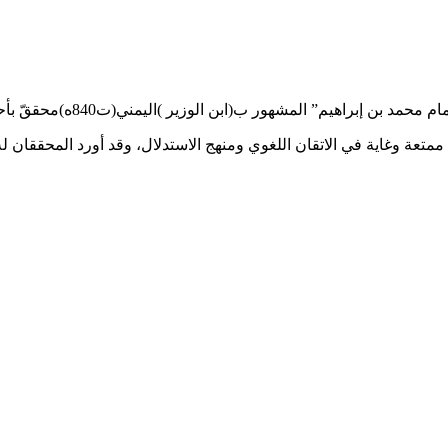
ر ب(ابن الوزير )اليمني(ت840ه)محققّ بأحسن ممن سبق من الطبعات، وصدر سنة 2018.
تعة وغاية في الاتقان اللغوي ومنهج الاستدلال، وقد أورد المحققان له 