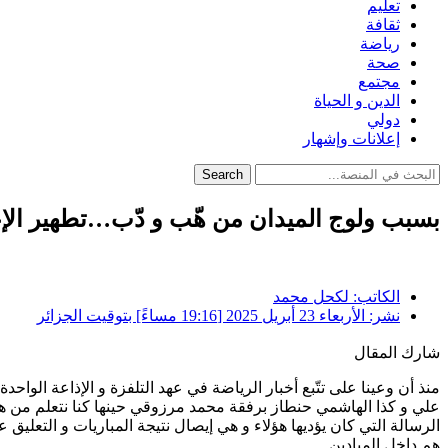
تعليم
ثقافة
رياضة
صحة
مجتمع
الدين و الحياة
دولي
إعلانات وإشهار
Search
بسبب ولوج الميدان من هّب و دّب…تطهير الإ
الكاتب:
لكحل محمد
نشر:
الأربعاء 23 أبريل 2025 [19:16 مساءً] بتوقيت الجزائر
شارك المقال
منذ أن وعينا على تتّبع أخبار الرياضة في عهد التلفزة و الإذاعة الواح
علي و كذا الهاشمي حنطاز برفقة محمد مرزوقي حينها كنا نتعلم من هؤ
الرسالة التي كان يؤديها هؤلاء و هي إيصال نتيجة المباريات و التعلي
هم داخل الميادين.