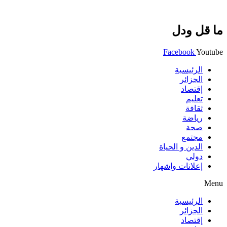
ما قل ودل
Facebook
Youtube
الرئيسية
الجزائر
إقتصاد
تعليم
ثقافة
رياضة
صحة
مجتمع
الدين و الحياة
دولي
إعلانات وإشهار
Menu
الرئيسية
الجزائر
إقتصاد