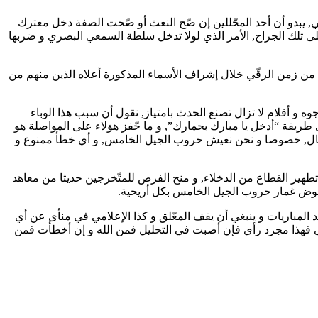
يبدو أن أحد المحّللين إن صّح النعث أو صّحت الصفة دخل معترك
على تلك الجراح, الأمر الذي لولا تدخل سلطة السمعي البصري و ضربها
ن زمن الرقّي خلال إشراف الأسماء المذكورة أعلاه الذين منهم من
 و أقلام لا تزال تصنع الحدث بامتياز, نقول أن سبب هذا الوباء
ى طريقة “أدخل يا مبارك بحمارك”, و ما حّفز هؤلاء على المواصلة هو
مجال, خصوصا و نحن نعيش حروب الجيل الخامس, و أي خطأ ممنوع و
 تطهير القطاع من الدخلاء, و منح الفرص للمتّخرجين حديثا من معاهد
بخوض غمار حروب الجيل الخامس بكل أريحية.
لمباريات و ينبغي أن يقف المعّلق و كذا الإعلامي في منأى عن أي
وني فهذا مجرد رأي فإن أصبت في التحليل فمن الله و إن أخطأت فمن