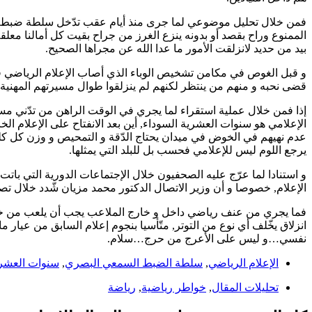
فمن خلال تحليل موضوعي لما جرى منذ أيام عقب تدّخل سلطة ضبط السم
الممنوع وراح بقصد أو بدونه ينزع الغرز من جراح بقيت كل أمالنا معل
بيد من حديد لانزلقت الأمور ما عدا الله عن مجراها الصحيح.
و قبل الغوص في مكامن تشخيص الوباء الذي أصاب الإعلام الرياضي في
قضى نحبه و منهم من ينتظر لكنهم لم ينزلقوا طوال مسيرتهم المهنية ف
إذا فمن خلال عملية استقراء لما يجري في الوقت الراهن من تدّني مستو
الإعلامي هو سنوات العشرية السوداء, أين بعد الانفتاح على الإعلام ا
عدم نهيهم في الخوض في ميدان يحتاج الدّقة و التمحيص و وزن كل ك
يرجع اللوم ليس للإعلامي فحسب بل للبلد التي يمثلها.
و استنادا لما عرّج عليه الصحفيون خلال الإجتماعات الدورية التي بات
الإعلام, خصوصا و أن وزير الاتصال الدكتور محمد مزيان شّدد خلال 
فما يجري من عنف رياضي داخل و خارج الملاعب يجب أن يلعب من خلاله 
انزلاق يخّلف أي نوع من التوتر, متّأسيا بنجوم إعلام السابق من عيا
نفسي…و ليس على الأعرج من حرج…سلام.
الإعلام الرياضي
,
سلطة الضبط السمعي البصري
,
سنوات العشري
تحليلات المقال
,
خواطر رياضية
,
رياضة