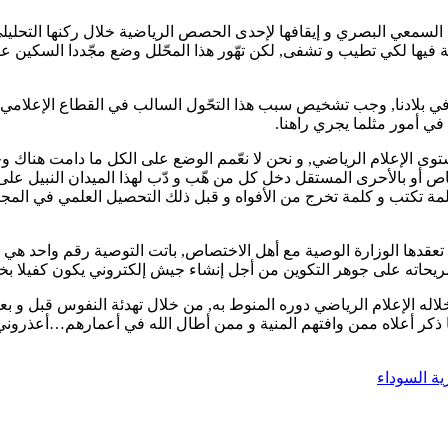
عي البصري و إيقافها لإحدى الحصص الرياضية خلال ركنها التحليلي, 
قة فيها لكي تطيب و تشفى, لكن تهّور هذا المحّلل وضع مجّددا السكين 
 بلادنا, وجب تشخيص سبب هذا التحّول السالب في القطاع الإعلامي م
ي أمور مثلما يجري راهنا.
ى الإعلام الرياضي, و نحن لا نعّمم الوضع على الكل ما دامت هناك وجوه
لخاص أو بالأحرى المستقل دخل كل من هّب و دّب لهذا الميدان النبيل عل
لمة تكتب و كلمة تخرج من الأفواه و قبل ذلك التحصيل العلمي في ال
ت تعقدها الوزارة الوصية مع أهل الاختصاص, باتت التوصية رقم واحد هي
تصريحاته على جوهر التكوين من أجل إنشاء جيش إلكتروني يكون كفيلا 
الإعلام الرياضي دوره المنوط به, من خلال تهدئة النفوس قبل و بعد ا
ر ما ذكر أعلاه ممن وافتهم المنية و ممن أطال الله في أعمارهم…أعذر
ة السوداء