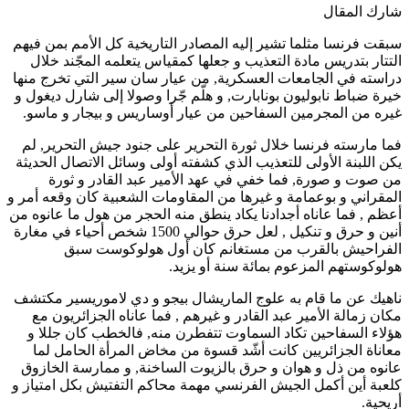
شارك المقال
سبقت فرنسا مثلما تشير إليه المصادر التاريخية كل الأمم بمن فيهم
التتار بتدريس مادة التعذيب و جعلها كمقياس يتعلمه المجّند خلال
دراسته في الجامعات العسكرية, من عيار سان سير التي تخرج منها
خيرة ضباط نابوليون بونابارت, و هلّم جّرا وصولا إلى شارل ديغول و
غيره من المجرمين السفاحين من عيار أوساريس و بيجار و ماسو.
فما مارسته فرنسا خلال ثورة التحرير على جنود جيش التحرير, لم
يكن اللبنة الأولى للتعذيب الذي كشفته أولى وسائل الاتصال الحديثة
من صوت و صورة, فما خفي في عهد الأمير عبد القادر و ثورة
المقراني و بوعمامة و غيرها من المقاومات الشعبية كان وقعه أمر و
أعظم , فما عاناه أجدادنا يكاد ينطق منه الحجر من هول ما عانوه من
أنين و حرق و تنكيل , لعل حرق حوالي 1500 شخص أحياء في مغارة
الفراحيش بالقرب من مستغانم كان أول هولوكوست سبق
هولوكوستهم المزعوم بمائة سنة أو يزيد.
ناهيك عن ما قام به علوج الماريشال بيجو و دي لاموريسير مكتشف
مكان زمالة الأمير عبد القادر و غيرهم , فما عاناه الجزائريون مع
هؤلاء السفاحين تكاد السماوت تتفطرن منه, فالخطب كان جللا و
معاناة الجزائريين كانت أشّد قسوة من مخاض المرأة الحامل لما
عانوه من ذل و هوان و حرق بالزيوت الساخنة, و ممارسة الخازوق
كلعبة أين أكمل الجيش الفرنسي مهمة محاكم التفتيش بكل امتياز و
أريحية.