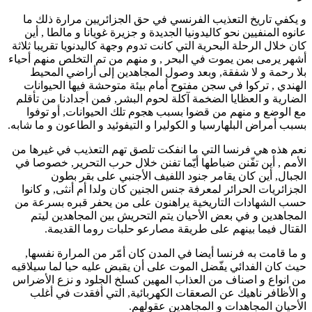
و يكفي تاريخ التعذيب الفرنسي في حق الجزائريين مرارة ذلك ما
عانوه المنفيين نحو كاليدونيا الجديدة و جزيرة غويانا و مالطا , أين
كان خلال الرحلة البحرية التي كانت تدوم وجهة كاليدنويا تقريبا ثلاثة
أشهر يرمى بمن يموت في البحر , و منهم من تم التخلص منهم أحياء
بلا رحمة و لا شفقة, وبعد وصول المجاهدين إلى أراضي المحيط
الهندي , تركوا في سجن مفتوح أمام بيئة متوحشة فيها الحيوانات
الضارية و العظايا الضخمة آكلة لحوم البشر, فمن أجدادنا من تأقلم
مع الوضع و منهم من قضوا بسبب هجوم تلك الحيوانات, أو توفوا
بسبب أمراض البلهارسيا و الكوليرا و التيفوئيد و الطاعون و ما شابه.
نعم هذه هي فرنسا التي ما انفكت تلصق تهم التعذيب في غيرها من
الأمم , أين تفّنن ضباطها أيّما تفنن خلال حرب التحرير, خصوصا في
الجبال, أين كان يقامر جنود اللفيف الأجنبي على بقر بطون
الجزائريات الحرائر لمعرفة جنس الجنين كان ولدا أم أنثى, و كانوا
حسب الشهادات التاريخية يراهنون على من يحفر قبره بسرعة من
المجاهدين و في بعض الأحيان يتم التحريش بين المجاهدين ليتم
القتال فيما بينهم على طريقة مصارعو حلبات روما القديمة.
و ما قامت به فرنسا أيضا في المدن كان أمّر من المرارة نفسها,
حيث كان الفدائي يفّضل الموت على أن يقبض عليه حيا لما سيلاقيه
من انواع و اصناف من العذاب المهين كسلخ الجلود و نزع الأضراس
و الأظافر ناهيك عن الصعقات الكهربائية, التي أفقدت في أغلب
الأحيان المجاهدات و المجاهدين عقولهم.