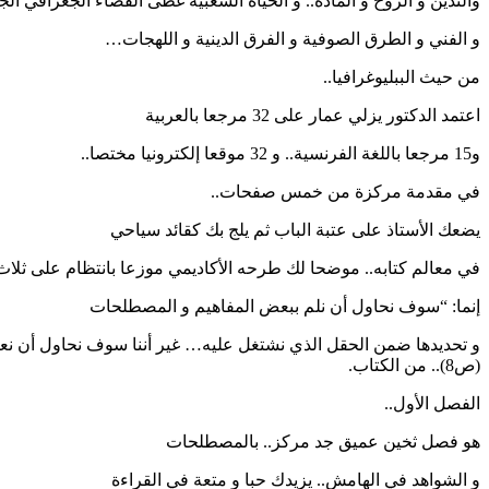
والتدين و الروح و المادة.. و الحياة الشعبية غطى الفضاء الجغرافي ال
و الفني و الطرق الصوفية و الفرق الدينية و اللهجات…
من حيث الببليوغرافيا..
اعتمد الدكتور يزلي عمار على 32 مرجعا بالعربية
و15 مرجعا باللغة الفرنسية.. و 32 موقعا إلكترونيا مختصا..
في مقدمة مركزة من خمس صفحات..
يضعك الأستاذ على عتبة الباب ثم يلج بك كقائد سياحي
في معالم كتابه.. موضحا لك طرحه الأكاديمي موزعا بانتظام على ثلاث 
إنما: “سوف نحاول أن نلم ببعض المفاهيم و المصطلحات
(ص8).. من الكتاب.
الفصل الأول..
هو فصل ثخين عميق جد مركز.. بالمصطلحات
و الشواهد في الهامش.. يزيدك حبا و متعة في القراءة