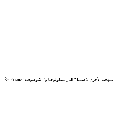
و تحديدها ضمن الحقل الذي نشتغل عليه… غير أننا سوف نحاول أن نعطي هذه المفاهيم “عناوين ” أخرى، في ضوء الاكتشافات والمقاربات المنهجية الأخرى لا سيما ” الباراسيكولوجيا و” الثيوصوفية” Ésotérisme