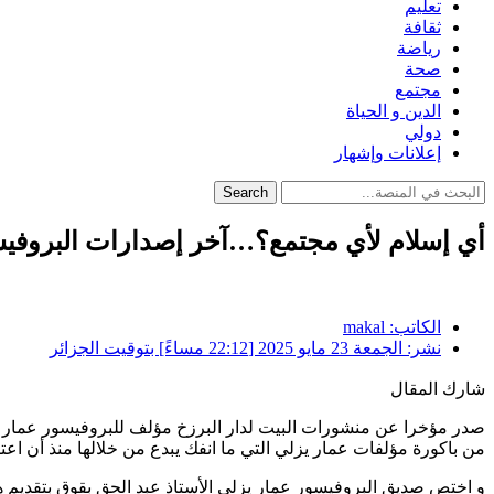
تعليم
ثقافة
رياضة
صحة
مجتمع
الدين و الحياة
دولي
إعلانات وإشهار
Search
أي إسلام لأي مجتمع؟…آخر إصدارات البروفيس
الكاتب:
makal
نشر:
الجمعة 23 مايو 2025 [22:12 مساءً] بتوقيت الجزائر
شارك المقال
صدر مؤخرا عن منشورات البيت لدار البرزخ مؤلف للبروفيسور عمار يزل
من باكورة مؤلفات عمار يزلي التي ما انفك يبدع من خلالها منذ أن اعت
و اختص صديق البروفيسور عمار يزلي الأستاذ عبد الحق بقوق بتقديم هذ