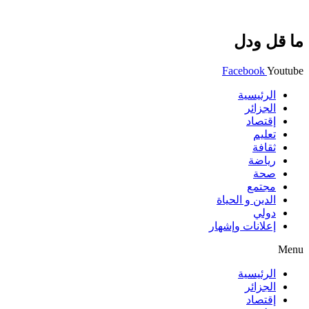
ما قل ودل
Facebook
Youtube
الرئيسية
الجزائر
إقتصاد
تعليم
ثقافة
رياضة
صحة
مجتمع
الدين و الحياة
دولي
إعلانات وإشهار
Menu
الرئيسية
الجزائر
إقتصاد