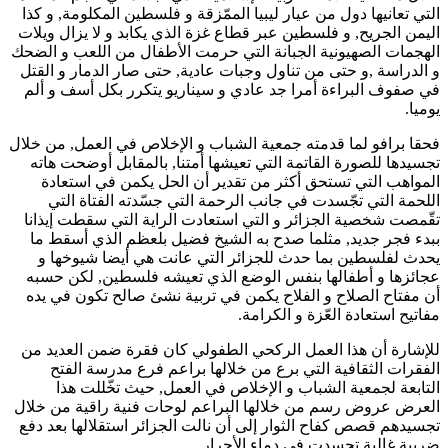
التي تعانيها دول من عيار ليبيا الممّزقة و فلسطين المكلومة, و كذا
اليمن الجريح, و فلسطين عبر قطاع غزة الذي يكابد و لا يزال ويلات
الهجمات الصهيونية الجبانة التي حرمت الأطفال من اللعب و الضحك
و الدراسة ,و حتى من تناول وجبات عادية, حتى صار الدمار و القتل
في صفوف البراءة أمرا جد عادي و سيناريو يتكرر بكل أسف و ألم
يوميا.
فحقا برافو لما قدمته جمعية الشباب و الإخلاص في العمل, من خلال
تجسيدها للصورة القاتمة التي تعيشها أمتنا, بالمقابل أوضحت هاته
المواهب التي تستحق أكثر من تقدير أن الحل يكمن في استعادة
اللحمة التي تجّسدت في جانب الرحمة التي جسّدته الفتاة التي
تقّمصت شخصية الجزائر و التي استعادت الراية التي سقطت إيذانا
ببدء فجر جديد, مثلما صدح به الشيخ فضيل بلعظم الذي أسقط ما
يحدث لفلسطين بما حدث للجزائر التي عانت هي أيضا شيوخها و
عجائزها و أطفالها بنفس الوضع الذي تعيشه فلسطين, لكن حسبه
أن مفتاح الصلاح و الفلاح يكمن في تربية نشئ صالح تكون في يده
مفاتيح استعادة العّزة و الكرامة.
للإشارة أن هذا العمل الركحي الطفولي كان فقرة ضمن العديد من
الفقرات الثقافية التي برع من خلالها براعم فرع مدرسة الفتح
التابعة لجمعية الشباب و الإخلاص في العمل, حيث تخّللت هذا
العرض عروض رسم من خلالها البراعم لوحات فنية راقية من خلال
تجسيدهم قصص كفاح الثوار إلى أن نالت الجزائر استقلالها بعد دفع
ضريبة غالية تجسدت في دماء الأحرار.