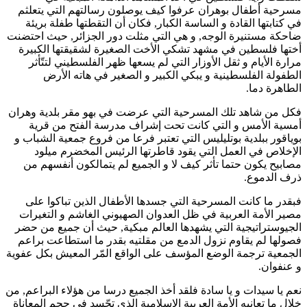
مسرحية أطفال بوهران عرفوا كيف يوصلون رسالتهم التي يتعلثم
في كتابتها القادة و الساسة الكبار, فكان أن التقطتها طفلة بريئة
ضاحكة مستنيرة الوجه, و هي التي مثلت دور الجزائر, حيث احتضنت
أختها فلسطين في مشهد تشكي الأخت الصغيرة لشقيقتها الكبيرة
مرارة الأيام و ثقل الأوزار التي لم يسعها ظهر الفلسطيني لتتّأثر
الطفولة الفلسطينية و يبكي الكبير و الصغير في هاته الأرض
الطاهرة دما.
فكل من شاهد تلك المسرحية التي عرضت في بهو مقر بلدية وهران
أمسية الأمس و التي كانت تحت إشراف مدرسة الفتح من قرية
بوياقور ببلدية بوتليليس التي تعتبر فرعا من فروع جمعية الشباب و
الإخلاص في العمل التي يقود قاطرتها الرئيس المخضرم ميلود
مصابيح يكون حتما تأثر كيف لا و الجميع لم يتمالكون أنفسهم من
ذرف الدموع.
فبقدر ما كانت المسرحية التي جسدها الأطفال الذين تباكوا على
مصير الأمة العربية في ظل العدوان الصهيوني الغاشم و التغيرات
الجيوستراتيجية التي يشهدها العالم مبكية, حيث أن جميع من حضر
فصولها لم يقاوم نزول الدمع من مقلتيه بقدر ما استطاعت براعم
الجمعية ترجمة الوضع المؤسف على الواقع المّر المعيش بكل عفوية
و عنفوان.
نعم يا سيدات و يا سادة فلقد أخذ الجميع درسا من هؤلاء البراعم, من
خلال ما تعانيه الأمة العربية الإسلامية الذي تجّسد في حجم المعاناة