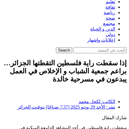
تعليم
ثقافة
رياضة
صحة
مجتمع
الدين و الحياة
دولي
إعلانات وإشهار
Search
إذا سقطت راية فلسطين التقطتها الجزائر…
براعم جمعية الشباب و الإخلاص في العمل
يبدعون في مسرحية خالدة
الكاتب:
لكحل محمد
نشر:
الأحد 29 يونيو 2025 [7:37 صباحًا] بتوقيت الجزائر
شارك المقال
سقطت راية فلسطين في أحد المشاهد الدامعة المبكية في