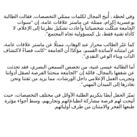
وفي لحظة ، أُتيح المجال لكلمات ممثلي التخصصات, فقالت الطالبة
بوعسرية إكرام، ممثلة عن ماستر علاقات عامة، إن “سنوات
الجامعة شكّلت شخصياتنا وأعادت تشكيل نظرتنا إلى الإعلام، لا
كأداة تقنية فقط، بل كمسؤولية تجاه المجتمع”.
كما عبّر الطالب محراز عبد الوهاب، ممثلًا عن ماستر علاقات عامة،
عن امتنانه لأساتذة القسم، مؤكدًا أن الجامعة “كانت فضاءً لاكتشاف
الذات وبناء الوعي النقدي”.
أما الطالبة عيسى غنية، من تخصص السمعي البصري، فقد تحدثت
عن شغفها بالمجال، قائلة إن “الجامعة منحتنا الفرصة لصقل أدواتنا
وتجريب العمل الإعلامي داخل الورشات، مما يزيد من ثقتنا ونحن
نغادرها إلى الميدان المهني”.
تميّز الحفل أيضًا بتكريم الطلبة الأوائل في مختلف التخصصات، حيث
أتيحت لهم فرصة مشاركة انطباعاتهم وتجاربهم، وسط أجواء مؤثرة
طبعها الفخر والامتنان من طرف أوليائهم.