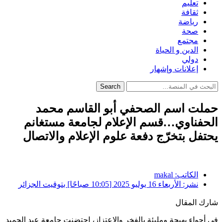
تعليم
ثقافة
رياضة
صحة
مجتمع
الدين و الحياة
دولي
إعلانات وإشهار
Search
حملت اسم الصحفي أبو القاسم محمد
الحفناوي…قسم الإعلام لجامعة مستغانم
يحتفل بتخرّج دفعة علوم الإعلام والاتصال
الكاتب:
makal
نشر:
الأربعاء 16 يوليو 2025 [10:05 صباحًا] بتوقيت الجزائر
شارك المقال
في أجواء بهيجة ومليئة بالفخر والاعتزاز، احتضنت جامعة عبد الحميد