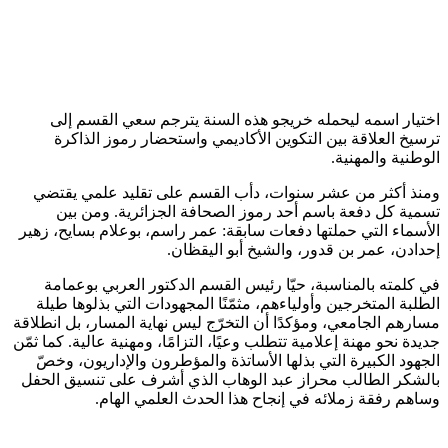
اختيار اسمه ليحمله خريجو هذه السنة يترجم سعي القسم إلى
ترسيخ العلاقة بين التكوين الأكاديمي واستحضار رموز الذاكرة
الوطنية والمهنية.
ومنذ أكثر من عشر سنوات، دأب القسم على تقليد علمي يقتضي
تسمية كل دفعة باسم أحد رموز الصحافة الجزائرية. ومن بين
الأسماء التي حملتها دفعات سابقة: عمر راسم، بوعلام بسايح، زهير
إحدادن، عمر بن قدور، والشيخ أبو اليقظان.
في كلمته بالمناسبة، حيّا رئيس القسم الدكتور العربي بوعمامة
الطلبة المتخرجين وأولياءهم، مثمّنًا المجهودات التي بذلوها طيلة
مسارهم الجامعي، ومؤكدًا أن التخرّج ليس نهاية المسار، بل انطلاقة
جديدة نحو مهنة إعلامية تتطلب وعيًا، التزامًا، ومهنية عالية. كما ثمّن
الجهود الكبيرة التي بذلها الأساتذة والمؤطرون والإداريون، وخصّ
بالشكر الطالب محراز عبد الوهاب الذي أشرف على تنسيق الحفل
وساهم رفقة زملائه في إنجاح هذا الحدث العلمي الهام.