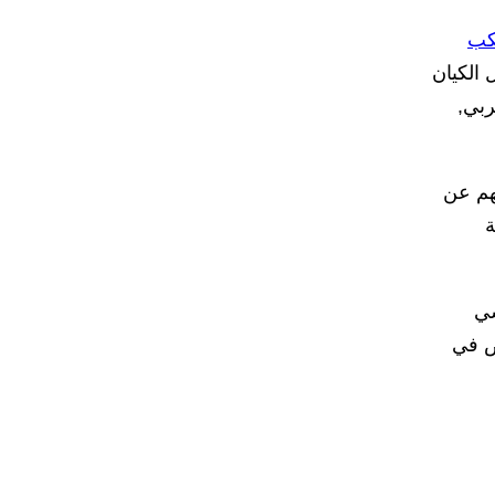
كب
 الكيان
ربي,
عهم عن
ة
سي
ص في