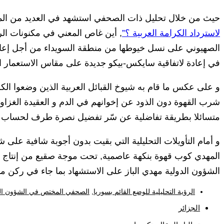
حيث من خلال تحليل ذات الصحفي استشهد في العديد من الم
لاسترداد الكرامة العربية ؟”
, أين غاص المعني في مكنونات الر
الصهيوني على نسل خيوطها من منطقة السويداء من أجل إعاد
في إعادة لاتفاقية سايكس-بيكو جديدة على مقاس الاستعمار ال
و على عكس ما قام به شيوخ القبائل العربية الذين وضعوا الكرا
شرب القهوة دون الذود عن إخوانهم في الدم و العقيدة الغزا
متسائلا بطريقة تفاضلية عن سّر تفضيل نصرة طرف لحساب آخ
و أمام التأويلات التحليلية التي بقيت بدون أجوبة شافية على 
المهدي كوب قهوة بنكهة عاصمية, تحت موجة صقيع من إنتا
الشؤون الدولية مهدي الباز على الاستشهاد بما جاء في ركن ما
الرؤية التحليلية للوضع القائم بسوريا
,
الصحفي المختص في الشؤون الدو
الجزائر