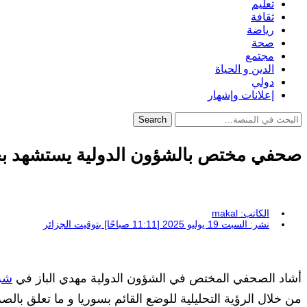
تعليم
ثقافة
رياضة
صحة
مجتمع
الدين و الحياة
دولي
إعلانات وإشهار
Search
صحفي مختص بالشؤون الدولية يستشهد بج
الكاتب:
makal
نشر:
السبت 19 يوليو 2025 [11:11 صباحًا] بتوقيت الجزائر
أشاد الصحفي المختص في الشؤون الدولية مهدي الباز في
شري
من خلال الرؤية التحليلية للوضع القائم بسوريا و ما تعلق بالصرا