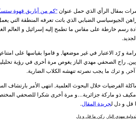
رات بمقال الرأي الذي حمل عنوان
“كم من أباريق قهوة ستس
اهن الجيوسياسي الضبابي الذي باتت تعرفه المنطقة التي يعمل
ة رسم خارطة على مقاس ما تطمح إليه إسرائيل و العالم الغ
جديد.
مة و رّد الاعتبار في غير موضعها, و قاموا بقياسها على امتنا
ويين, راح الصحفي مهدي الباز يغوص مرة أخرى في رؤية تحليلي
ر, و ترك ما يجب نصرته تنهشه الكلاب الضارية.
شاكلة الفرضيات خلال البحوث العلمية, انتهى الأمر بارتشاف ال
ج مكيف ذو ماركة جزائرية…و مرة أخرى شكرا للصحفي المخت
 قل و دل ل
جريدة المقال
.
لية مهدي الباز
,
ركن ما قل و دل