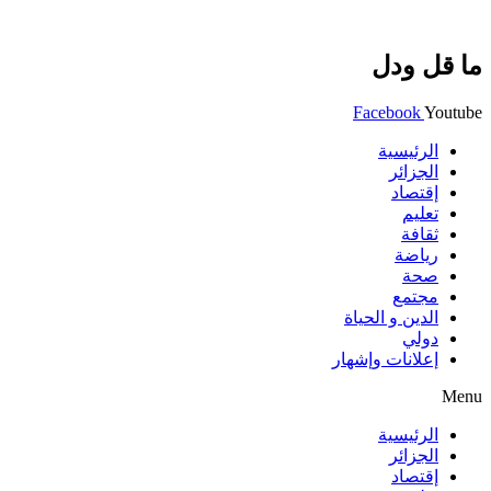
ما قل ودل
Facebook
Youtube
الرئيسية
الجزائر
إقتصاد
تعليم
ثقافة
رياضة
صحة
مجتمع
الدين و الحياة
دولي
إعلانات وإشهار
Menu
الرئيسية
الجزائر
إقتصاد