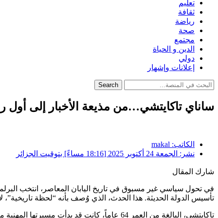
تعليم
ثقافة
رياضة
صحة
مجتمع
الدين و الحياة
دولي
إعلانات وإشهار
Search
ساناي تاكايتشي…من مذيعة الأخبار إلى أول رئي
الكاتب:
makal
نشر:
الجمعة 24 أكتوبر 2025 [18:16 مساءً] بتوقيت الجزائر
شارك المقال
في تحول سياسي غير مسبوق في تاريخ اليابان المعاصر، انتخب البرلمان ا
تأسيس الدولة الحديثة. هذا الحدث، الذي وُصف بأنه “لحظة تاريخية”، لا
تاكايتشي، البالغة من العمر 64 عاماً، كانت 