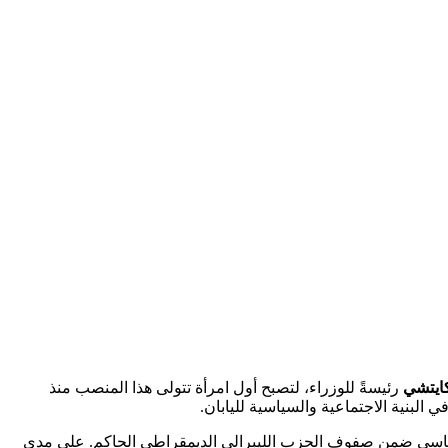
كايتشي
رئيسةً للوزراء، لتصبح أول امرأة تتولى هذا المنصب منذ
البنية الاجتماعية والسياسية لليابان.
دخل المعترك السياسي ضمن صفوف الحزب الليبرالي الديمقراطي الحاكم. على مدى