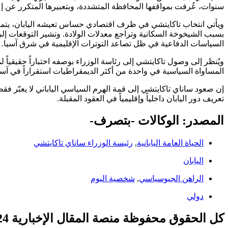
سنوات، عُرفت بمواقفها المحافظة المتشددة، وبتعبيرها المتكرر عن إعج
ويأتي انتخاب تاكايتشي في ظرف اقتصادي حساس تعيشه اليابان، يتميز ب
بسبب الشيخوخة السكانية وتراجع معدلات الولادة. وتشير التوقعات إلى
السياسات الدفاعية في ظل تصاعد التوترات الإقليمية في شرق آسيا.
ويُنظر إلى وصول تاكايتشي إلى رئاسة الوزراء بوصفه اختباراً حقيقياً 
المساواة السياسية في واحدة من أكثر الديمقراطيات استقراراً في آسي
إن صعود ساناي تاكايتشي إلى قمة الهرم السياسي الياباني لا يعبّر فقط
تعريف دور اليابان داخلياً وإقليمياً في العقود المقبلة.
المصدر: الوكالات -بتصرف-
الحياة العامة اليابانية
,
رئيسة الوزراء ساناي تاكايتشي
اليابان
الراهن الجيوسياسي
,
شخصية اليوم
دولي
كل الحقوق محفوظة منصة المقال الإخبارية 2024 ©