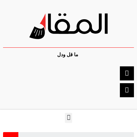
ما قل ودل