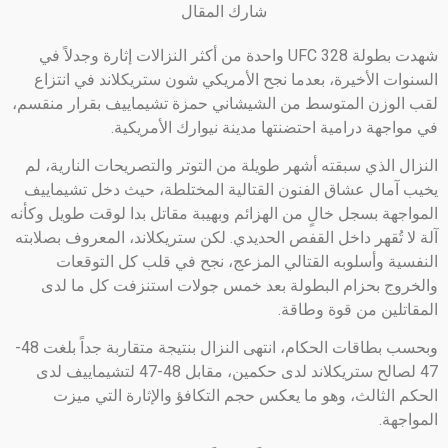
شارك المقال
شهدت بطولة UFC 328 واحدة من أكثر النزالات إثارة وجدلاً في
السنوات الأخيرة، بعدما نجح الأمريكي شون ستريكلاند في انتزاع
لقب الوزن المتوسط من الشيشاني حمزة تشيماييف بقرار منقسم،
في مواجهة درامية احتضنتها مدينة نيوارك الأمريكية.
النزال الذي سبقته أشهر طويلة من التوتر والتصريحات النارية، لم
يخيب آمال عشاق الفنون القتالية المختلطة، حيث دخل تشيماييف
المواجهة بسجل خالٍ من الهزائم وبهيبة مقاتل بدا لوقت طويل وكأنه
آلة لا تُقهر داخل القفص الحديدي. لكن ستريكلاند، المعروف بصلابته
النفسية وأسلوبه القتالي المزعج، نجح في قلب كل التوقعات
والخروج بحزام البطولة بعد خمس جولات استنزفت كل ما لدى
المقاتلين من قوة وطاقة.
وبحسب بطاقات الحكام، انتهى النزال بنتيجة متقاربة جداً بلغت 48-
47 لصالح ستريكلاند لدى حكمين، مقابل 48-47 لتشيماييف لدى
الحكم الثالث، وهو ما يعكس حجم التكافؤ والإثارة التي ميزت
المواجهة.