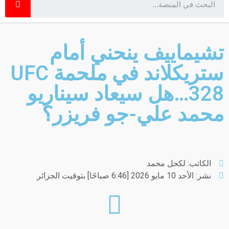
تشيماييف ينحني أمام
ستريكلاند في ملحمة UFC
328…هل سيعاد سيناريو
محمد علي-جو فريزر؟
الكاتب:
لكحل محمد
نشر:
الأحد 10 مايو 2026 [6:46 صباحًا] بتوقيت الجزائر