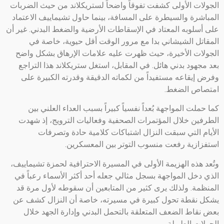
الجولات الأولى كشفت تفوقاً واضحاً لستريكلاند من حيث الضربات
المباشرة والسيطرة على المسافة، بينما حاول تشيماييف الاعتماد
على أسلوبه المعتاد في الإسقاطات الأرضية والضغط البدني. غير أن
المقاتل الشيشاني بدا مع مرور الوقت أقل حيوية، خاصة في
الجولات الأخيرة، حيث ظهرت عليه علامات الإرهاق بشكل واضح
بعد مجهود بدني هائل. في المقابل، استغل ستريكلاند هذا التراجع
وفرض إيقاعه مستفيداً من لكماته الدقيقة وقدرته الكبيرة على
امتصاص الضغط.
كما حملت المواجهة بُعداً نفسياً كبيراً بسبب العداء العلني بين
الطرفين خلال المؤتمرات الصحفية وفعاليات الترويج، إذ شهدت
الأيام التي سبقت النزال اشتباكات كلامية حادة وتصرفات
استفزازية رفعت منسوب التوتر بين المعسكرين.
وتُعد هذه الهزيمة الأولى في المسيرة الاحترافية لحمزة تشيماييف،
الذي دخل المواجهة بسجل مثالي جعله أحد أكثر الأسماء رعباً في
المنظمة. ولذلك يرى كثير من المتابعين أن سقوطه لأول مرة قد
يشكل نقطة تحول كبيرة في مسيرته، خاصة أن النزال كشف عن
بعض نقاط الضعف المتعلقة بالتحمل البدني وإدارة الجهد خلال
الجولات الطويلة.