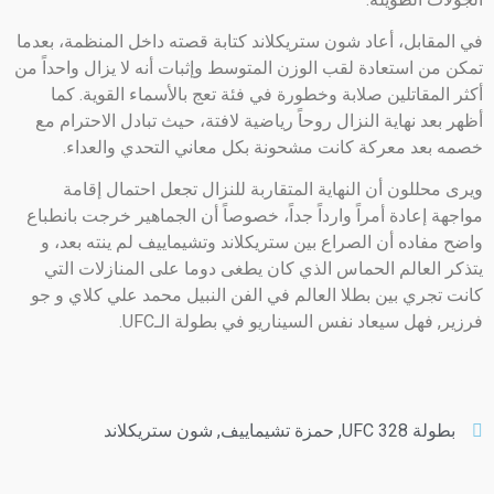
في المقابل، أعاد شون ستريكلاند كتابة قصته داخل المنظمة، بعدما
تمكن من استعادة لقب الوزن المتوسط وإثبات أنه لا يزال واحداً من
أكثر المقاتلين صلابة وخطورة في فئة تعج بالأسماء القوية. كما
أظهر بعد نهاية النزال روحاً رياضية لافتة، حيث تبادل الاحترام مع
خصمه بعد معركة كانت مشحونة بكل معاني التحدي والعداء.
ويرى محللون أن النهاية المتقاربة للنزال تجعل احتمال إقامة
مواجهة إعادة أمراً وارداً جداً، خصوصاً أن الجماهير خرجت بانطباع
واضح مفاده أن الصراع بين ستريكلاند وتشيماييف لم ينته بعد، و
يتذكر العالم الحماس الذي كان يطغى دوما على المنازلات التي
كانت تجري بين بطلا العالم في الفن النبيل محمد علي كلاي و جو
فرزير, فهل سيعاد نفس السيناريو في بطولة الـUFC.
بطولة UFC 328
,
حمزة تشيماييف
,
شون ستريكلاند