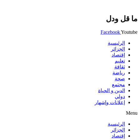
ما قل ودل
Facebook
Youtube
الرئيسية
الجزائر
إقتصاد
تعليم
ثقافة
رياضة
صحة
مجتمع
الدين و الحياة
دولي
إعلانات وإشهار
Menu
الرئيسية
الجزائر
إقتصاد