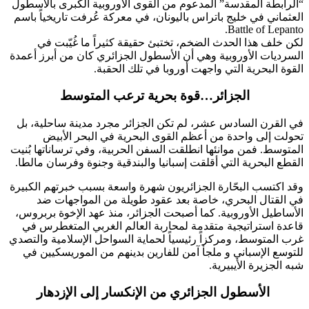
“الرابطة المقدسة” المدعوم من القوى الأوروبية الكبرى بالأسطول
العثماني في خليج باتراس باليونان، في معركة عُرفت تاريخياً باسم
.
Battle of Lepanto
لكن خلف هذا الحدث الضخم، تختبئ حقيقة كثيراً ما غُيّبت في
السرديات الأوروبية وهي أن الأسطول الجزائري كان من أبرز أعمدة
القوة البحرية التي واجهت أوروبا في تلك الحقبة.
الجزائر…قوة بحرية ترعب المتوسط
في القرن السادس عشر، لم تكن الجزائر مجرد مدينة ساحلية، بل
تحولت إلى واحدة من أعظم القوى البحرية في البحر الأبيض
المتوسط. فمن موانئها انطلقت السفن الحربية، وفي ترساناتها بُنيت
القطع البحرية التي أقلقت إسبانيا والبندقية وجنوة وفرسان مالطا.
وقد اكتسب البحّارة الجزائريون شهرة واسعة بسبب خبرتهم الكبيرة
في القتال البحري، خاصة بعد عقود طويلة من المواجهات ضد
الأساطيل الأوروبية. كما أصبحت الجزائر، منذ عهد الإخوة بربروس،
قاعدة استراتيجية متقدمة لمحاربة العالم الغربي المتغطرس في
غرب المتوسط، ومركزاً رئيسياً لحماية السواحل الإسلامية والتصدي
للتوسع الإسباني و ملجأ آمن للفارين بدينهم من الموريسكيين في
شبه الجزيرة الأيبيرية.
الأسطول الجزائري من الإنكسار إلى الإزدهار