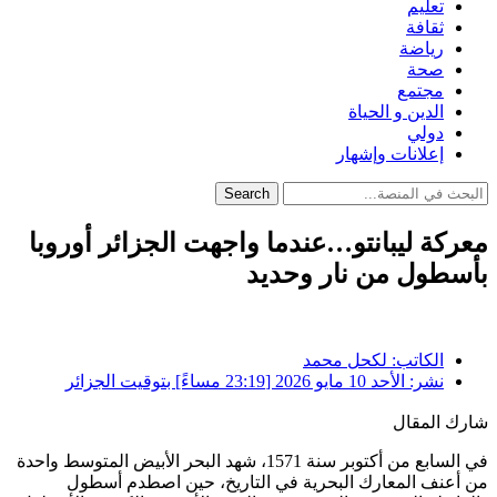
تعليم
ثقافة
رياضة
صحة
مجتمع
الدين و الحياة
دولي
إعلانات وإشهار
Search
معركة ليبانتو…عندما واجهت الجزائر أوروبا
بأسطول من نار وحديد
الكاتب:
لكحل محمد
نشر:
الأحد 10 مايو 2026 [23:19 مساءً] بتوقيت الجزائر
شارك المقال
في السابع من أكتوبر سنة 1571، شهد البحر الأبيض المتوسط واحدة
من أعنف المعارك البحرية في التاريخ، حين اصطدم أسطول