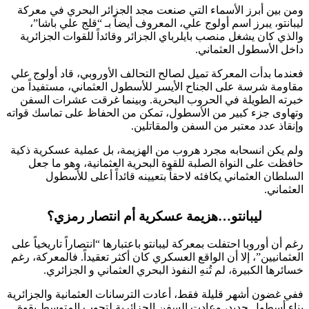
ومن بين أبرز الأسماء التي صنعت مجد الجزائر البحري في معركة
ليبانتو، يبرز اسم أولوج علي، المعروف أيضاً بـ “قلج علي باشا”،
والذي كان يشغل منصب بايلرباي الجزائر وقائداً للقوات الجزائرية
داخل الأسطول العثماني.
فعندما بدأت المعركة تميل لصالح التحالف الأوروبي، قاد أولوج علي
مقاومة شرسة على الجناح الأيسر للأسطول العثماني، مستفيداً من
خبرته الطويلة في الحروب البحرية. وبينما غرقت عشرات السفن
وتهاوى جزء كبير من الأسطول، تمكن من الحفاظ على تماسك قواته
وإنقاذ عدد معتبر من السفن والمقاتلين.
ولم يكن انسحابه مجرد هروب من الهزيمة، بل عملية عسكرية ذكية
حافظت على النواة الصلبة للقوة البحرية العثمانية، وهو ما جعل
السلطان العثماني يكافئه لاحقاً بتعيينه قائداً أعلى للأسطول
العثماني.
ليبانتو…هزيمة عسكرية أم انتصار رمزي؟
رغم أن أوروبا احتفلت بمعركة ليبانتو باعتبارها “انتصاراً تاريخياً على
العثمانيين”، إلا أن الواقع العسكري كان أكثر تعقيداً. فالمعركة، رغم
خسائرها الكبيرة، لم تُنهِ النفوذ البحري العثماني و الجزائري.
ففي غضون أشهر قليلة فقط، أعادت الترسانات العثمانية والجزائرية
بناء أسطول جديد، وعادت السفن الجزائرية لتجوب المتوسط بقوة