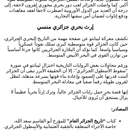
أكبر. كما واصلت الجزائر لعب دور بحري محوري لقرون لاحقة، إلى
درجة أن العديد من الدول الأوروبية اضطرت لاحقاً لعقد معاهدات
ودفع إتاوات لضمان أمن سفنها التجارية.
إرث بحري جزائري منسي
تكشف معركة ليبانتو عن صفحة مهمة من التاريخ البحري الجزائري،
حين كانت الجزائر قوة متوسطية كبرى تمتلك نفوذاً عسكرياً
وسياسياً واسعاً. كما تؤكد أن البحّارة الجزائريين كانوا جزءاً أساسياً
من توازن القوى في البحر الأبيض المتوسط.
ورغم محاولات بعض الروايات التاريخية اختزال ليبانتو في صورة
“سقوط الأسطول الجزائري”، إلا أن الحقيقة الأبرز تبقى أن الجزائر
أثبتت قدرتها على الصمود وإعادة بناء قوتها بسرعة مذهلة، لتظل
لقرون طويلة رقماً صعباً في معادلة البحر المتوسط.
إنها قصة بحرٍ حمل رايات الجزائر عالياً، وترك إرثاً بحرياً عظيماً لا
يزال يستحق أن يُروى للأجيال.
المصادر:
كتاب
“تاريخ الجزائر العام”
للمؤرخ
أبو القاسم سعد الله
،
خاصة الأجزاء المتعلقة بالحقبة العثمانية والأسطول الجزائري.