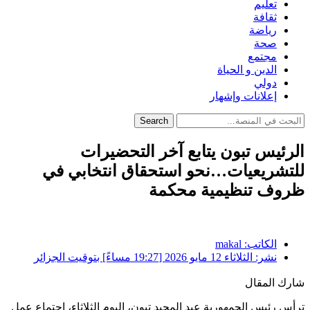
تعليم
ثقافة
رياضة
صحة
مجتمع
الدين و الحياة
دولي
إعلانات وإشهار
Search
الرئيس تبون يتابع آخر التحضيرات
للتشريعيات…نحو استحقاق انتخابي في
ظروف تنظيمية محكمة
الكاتب:
makal
نشر:
الثلاثاء 12 مايو 2026 [19:27 مساءً] بتوقيت الجزائر
شارك المقال
ترأس رئيس الجمهورية
عبد المجيد تبون
، اليوم الثلاثاء، اجتماع عمل