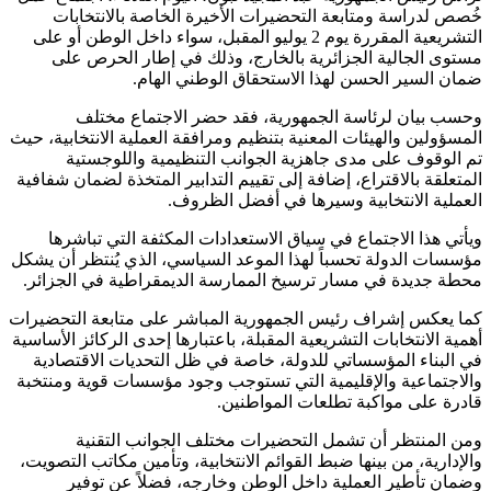
خُصص لدراسة ومتابعة التحضيرات الأخيرة الخاصة بالانتخابات
التشريعية المقررة يوم 2 يوليو المقبل، سواء داخل الوطن أو على
مستوى الجالية الجزائرية بالخارج، وذلك في إطار الحرص على
ضمان السير الحسن لهذا الاستحقاق الوطني الهام.
وحسب بيان لرئاسة الجمهورية، فقد حضر الاجتماع مختلف
المسؤولين والهيئات المعنية بتنظيم ومرافقة العملية الانتخابية، حيث
تم الوقوف على مدى جاهزية الجوانب التنظيمية واللوجستية
المتعلقة بالاقتراع، إضافة إلى تقييم التدابير المتخذة لضمان شفافية
العملية الانتخابية وسيرها في أفضل الظروف.
ويأتي هذا الاجتماع في سياق الاستعدادات المكثفة التي تباشرها
مؤسسات الدولة تحسباً لهذا الموعد السياسي، الذي يُنتظر أن يشكل
محطة جديدة في مسار ترسيخ الممارسة الديمقراطية في الجزائر.
كما يعكس إشراف رئيس الجمهورية المباشر على متابعة التحضيرات
أهمية الانتخابات التشريعية المقبلة، باعتبارها إحدى الركائز الأساسية
في البناء المؤسساتي للدولة، خاصة في ظل التحديات الاقتصادية
والاجتماعية والإقليمية التي تستوجب وجود مؤسسات قوية ومنتخبة
قادرة على مواكبة تطلعات المواطنين.
ومن المنتظر أن تشمل التحضيرات مختلف الجوانب التقنية
والإدارية، من بينها ضبط القوائم الانتخابية، وتأمين مكاتب التصويت،
وضمان تأطير العملية داخل الوطن وخارجه، فضلاً عن توفير