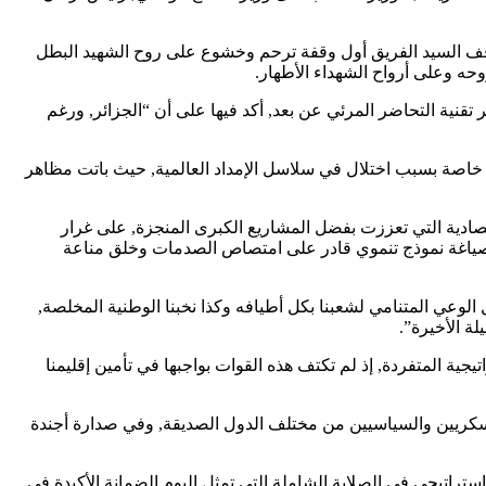
, وقف السيد الفريق أول وقفة ترحم وخشوع على روح الشهيد البطل
وحه وعلى أرواح الشهداء الأطهار.
تقنية التحاضر المرئي عن بعد, أكد فيها على أن “الجزائر, ورغم
, خاصة بسبب اختلال في سلاسل الإمداد العالمية, حيث باتت مظاهر
قتصادية التي تعززت بفضل المشاريع الكبرى المنجزة, على غرار
ي صياغة نموذج تنموي قادر على امتصاص الصدمات وخلق مناعة
ل الوعي المتنامي لشعبنا بكل أطيافه وكذا نخبنا الوطنية المخلصة,
ة الأخيرة”.
تيجية المتفردة, إذ لم تكتف هذه القوات بواجبها في تأمين إقليمنا
 العسكريين والسياسيين من مختلف الدول الصديقة, وفي صدارة أجندة
تراتيجي في الصلابة الشاملة التي تمثل اليوم الضمانة الأكيدة في