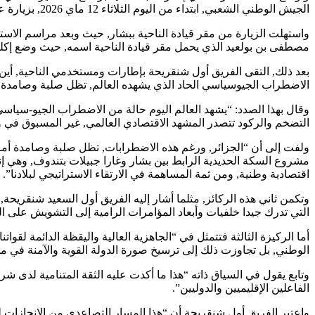
الجيش الوطني الشعبي, ابتداء من اليوم الثلاثاء 12 ماي 2026, بزيارة عمل وتفتيش إلى الناحية العسكرية الثالثة.
واستهلت الزيارة من مقر قيادة الناحية ببشار, حيث وبعد مراسم الاست
مصطفى بن بولعيد الذي يحمل مقر قيادة الناحية اسمه, حيث وضع إكليلا 
بعد ذلك, التقى الفريق أول شنقريحة بإطارات ومستخدمي الناحية, أين أ
الاضطراب الجيوسياسي الحاد الذي يشهده العالم, تظل صلبة وصامدة أما
وقال بهذا الصدد: “يشهد العالم اليوم حالة من الاضطراب الجيو-سياس
التضخم والركود تتصدر المشهد الاقتصادي العالمي, غير المسبوق في وت
ولفت إلى أن “الجزائر, ورغم هذه الاضطرابات, تظل صلبة وصامدة أمام ت
مشروع السكة الحديدية الرابط بين بشار وغارا جبيلات بتندوف, وهي
اقتصادية وطنية, ومن ثمة المساهمة في الارتقاء الاستراتيجي لبلادنا”.
وتكمن ثاني هذه الركائز, مثلما أشار إليه الفريق أول السعيد شنقريحة, 
التي تدرك جيدا خلفيات وأبعاد المؤامرات الرامية إلى التشويش على الم
أما الركيزة الثالثة فتتمثل في “الجاهزية العالية واليقظة الدائمة لقوا
الوطني, بل تجاوزت ذلك إلى ترسيخ صورة الدولة القوية والآمنة في 
وتابع يقول في السياق ذاته “هذا ما أكدت عليه الثقة المتنامية لدى ش
الفاعلين الإقليميين والدوليين”.
واعتبر الفريق أول شنقريحة أن “هذا المسار التصاعدي من الإنجازات لي