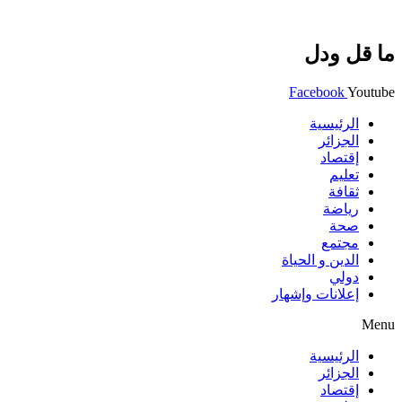
ما قل ودل
Facebook
Youtube
الرئيسية
الجزائر
إقتصاد
تعليم
ثقافة
رياضة
صحة
مجتمع
الدين و الحياة
دولي
إعلانات وإشهار
Menu
الرئيسية
الجزائر
إقتصاد