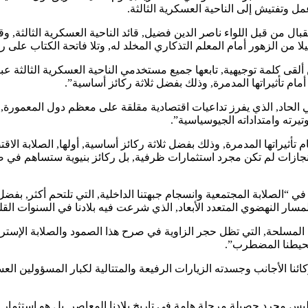
قبال من قبل اللواء ناصر الدين فضيل, قائد الناحية العسكرية الثالثة
من الزهور أمام المعلم التذكاري المخلد له, وتلا فاتحة الكتاب على ر
لقى كلمة توجيهية, تابعها جميع مستخدمي الناحية العسكرية الثالثة عبر 
م تأثيراتها المدمرة, وذلك بفضل ثلاثة ركائز أساسية”.
ي الحاد, الذي يفرز تداعيات اقتصادية مقلقة على معظم دول المعمورة
يرته وامتداداته الجيوسياسية”.
أثيراتها المدمرة, وذلك بفضل ثلاثة ركائز أساسية, أولها, الصلابة الا
 إنجازات لم تكن مجرد استثمارات ظرفية, بل ركائز بنيوية ستساهم ف
في “الصلابة المجتمعية وانسجام جبهتنا الداخلية, التي تلتحم أكثر, بفض
سار النهضوي المتعدد الأبعاد, الذي شرعت فيه بلادنا في السنوات القليل
تنا المسلحة, التي تظل حجر الزاوية في صرح هذا الصمود والصلابة الإسترا
محيطنا المضطرب”.
ركائنا الأجانب وجسدته الزيارات الرفيعة والمتتالية لكبار المسؤولين
س مجرد حصيلة مرحلة هامة في تاريخ بلادنا المعاصر, بل هو استثمار اس