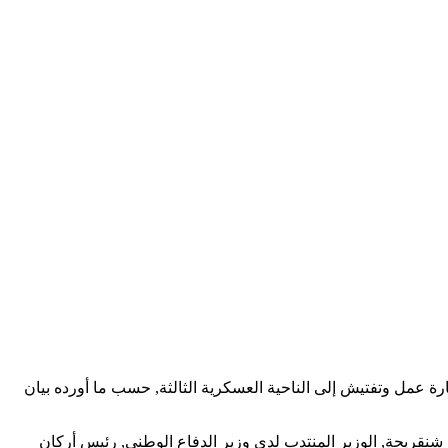
ارة عمل وتفتيش إلى الناحية العسكرية الثالثة, حسب ما أورده بيان
العسكرية, يقوم السيد الفريق أول السعيد شنقريحة, الوزير المنتدب لدى وزير الدفاع الوطني, رئيس أركان