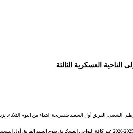
الناحية العسكرية الثالثة
ي الشعبي, الفريق أول السعيد شنقريحة, ابتداء من اليوم الثلاثاء, بزي
وأوضح ذات المصدر أنه في إطار متابعة تنفيذ برنامج التحضير القتالي 2025-2026 عبر كافة النواحي 