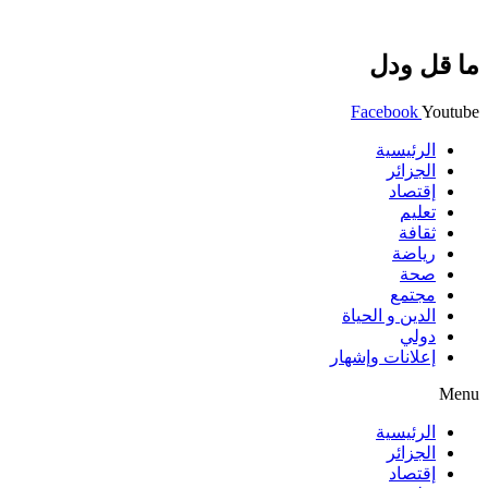
ما قل ودل
Facebook
Youtube
الرئيسية
الجزائر
إقتصاد
تعليم
ثقافة
رياضة
صحة
مجتمع
الدين و الحياة
دولي
إعلانات وإشهار
Menu
الرئيسية
الجزائر
إقتصاد