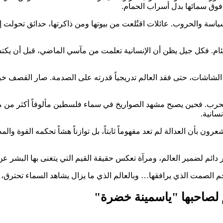
ة فوق سمائها بدل أسراب الحمام.
ة والحروب. عائلات اقتُلعت من بيوتها ومن ذاكرتها، حدائق تحولت إ
ئام. فكل جيل يظن أن الإنسانية تعلمت من مآسي الماضي، قبل أن يكتشف أ
اشات، حتى فقد العالم تدريجياً قدرته على الصدمة. صار القصف خبراً ع
لحرب. فحين يصبح مشهد الصواريخ في سماء فلسطين مألوفاً أكثر من م
سانية.
 بأن العدالة لم تعد مفهوماً ثابتاً، بل توازناً هشاً تحكمه القوة والمص
ائم لضمير العالم، ومرآة تعكس حقيقة القيم التي يتغنى بها البشر عن
م الصمت الذي يرافقها… وبالعالم الذي ما يزال يشاهد السماء تحترق، د
لصاحبها "ياسمينة خضرة"