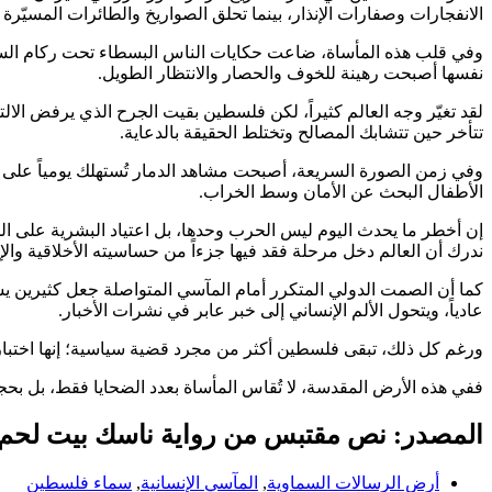
الانفجارات وصفارات الإنذار، بينما تحلق الصواريخ والطائرات المسيّر
وفي قلب هذه المأساة، ضاعت حكايات الناس البسطاء تحت ركام السياس
نفسها أصبحت رهينة للخوف والحصار والانتظار الطويل.
لقد تغيّر وجه العالم كثيراً، لكن فلسطين بقيت الجرح الذي يرفض الالت
تتأخر حين تتشابك المصالح وتختلط الحقيقة بالدعاية.
وفي زمن الصورة السريعة، أصبحت مشاهد الدمار تُستهلك يومياً على الش
الأطفال البحث عن الأمان وسط الخراب.
إن أخطر ما يحدث اليوم ليس الحرب وحدها، بل اعتياد البشرية على ا
ندرك أن العالم دخل مرحلة فقد فيها جزءاً من حساسيته الأخلاقية والإن
كما أن الصمت الدولي المتكرر أمام المآسي المتواصلة جعل كثيرين يشعرون
عادياً، ويتحول الألم الإنساني إلى خبر عابر في نشرات الأخبار.
ورغم كل ذلك، تبقى فلسطين أكثر من مجرد قضية سياسية؛ إنها اختبار د
ففي هذه الأرض المقدسة، لا تُقاس المأساة بعدد الضحايا فقط، بل بحج
المصدر: نص مقتبس من رواية ناسك بيت لحم 
أرض الرسالات السماوية
,
المآسي الإنسانية
,
سماء فلسطين