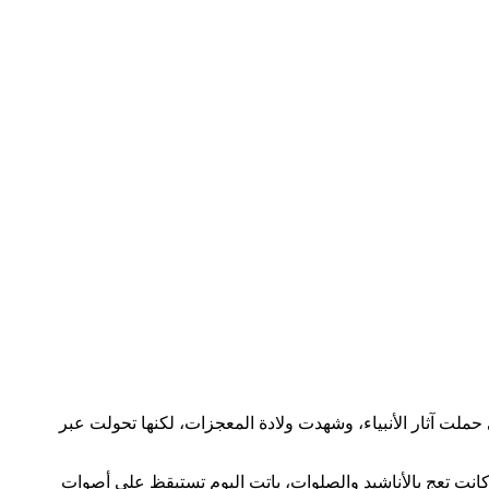
ي حملت آثار الأنبياء، وشهدت ولادة المعجزات، لكنها تحولت عبر
 كانت تعج بالأناشيد والصلوات، باتت اليوم تستيقظ على أصوات