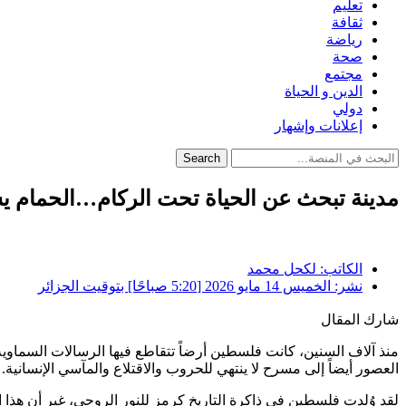
تعليم
ثقافة
رياضة
صحة
مجتمع
الدين و الحياة
دولي
إعلانات وإشهار
Search
مدينة تبحث عن الحياة تحت الركام…الحمام 
الكاتب:
لكحل محمد
نشر:
الخميس 14 مايو 2026 [5:20 صباحًا] بتوقيت الجزائر
شارك المقال
منذ آلاف السنين، كانت
فلسطين
أرضاً تتقاطع فيها الرسالات السماوية
العصور أيضاً إلى مسرح لا ينتهي للحروب والاقتلاع والمآسي الإنسانية.
لقد وُلدت فلسطين في ذاكرة التاريخ كرمز للنور الروحي، غير أن هذا ا