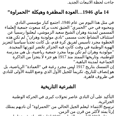
جاءت لحظة الانبعاث الجديد.
​14 ماي 1946…العودة المظفرة وهيكلة “الحمراوة”
​في مثل هذا اليوم من عام 1946، اجتمع كبار مؤسسي النادي
ومحبوه في حي “الحمري” العتيق تحت بركة مبعوث جمعية العلماء
المسمين لمدينة وهران الشيخ سعيد الزموشي، ليعلنوا رسمياً عن
استئناف النشاط تحت مسمى “نادي مولودية وهران”. لم تكن هذه
الخطوة مجرد تأسيس لفريق كرة قدم، بل كانت تحدياً سياسياً لتعزيز
الهوية الوطنية في وقت كانت فيه الجزائر تحّضر لثورتها المجيدة.
​”مولودية وهران لم تكن يوماً مجرد جمعية رياضية، بل هي مدرسة
للوطنية، وتاريخها الممتد منذ 1917 هو جزء لا يتجزأ من الذاكرة
الجماعية لمدينة الباهية.”
​إن التمسك بتاريخ 1917 ليس مجرد رغبة في “العمادة” الرياضية، بل
هو إنصاف للتاريخ، تكريماً للجيل الأول الذي وضع اللبنة الأولى للنادي
في ظروف قاهرة.
​الشرعية التاريخية
التأكيد على أن النادي عاصر تحولات كبرى في الحركة الوطنية
الجزائرية.
​ترسيخ الانتماء: ليعلم الجيل الحالي من “الحمراوة” أن ناديهم يمتلك
إرثاً يمتد لأكثر من قرن من الزمن.