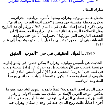
نشر:
الخميس 14 مايو 2026 [23:01 مساءً] بتوقيت الجزائر
شارك المقال
تحتفل عائلة مولودية وهران، ومعها الأسرة الرياضية الجزائرية،
بذكرى محطة مفصلية في مسيرة “عميد أندية الغرب الجزائري”،
وهي ذكرى إعادة إحياء النادي في 14 ماي 1946. ورغم أن هذا التاريخ
يمثل الانطلاقة الرسمية الثانية بصبغتها الإدارية المعروفة، إلا أن
الحقيقة التاريخية التي يتوارثها “الحمراوة” أباً عن جد، وتؤكدها
الشواهد، هي أن الجذور تمتد إلى ما قبل ذلك بكثير، وتحديداً إلى عام
1917.
​1917…الميلاد الحقيقي في حي “الدرب” العتيق
​ الحديث عن تأسيس مولودية وهران لا يمكن حصره في وثائق إدارية
فرنسية وُضعت في الأربعينيات، بل هو حديث عن إرادة شعبية ولدت
في قلب حي “الدرب” الشعبي عام 1917, أين تأسس النادي في
ظروف استعمارية صعبة ليكون متنفساً للشباب الجزائري ورمزاً
للمقاومة الرياضية.
حمل النادي اسم “المولودية” تيمناً بالمولد النبوي الشريف، وهو ما
يعكس التوجه العربي الإسلامي للنادي منذ نشأته الأولى،و رغم
التضييق الاستعماري الذي أدى لتوقف النشاط أو دمجه في كيانات
أخرى أحياناً، ظلت روح النادي حية في وجدان سكان وهران حتى