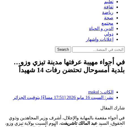
تعليم
ثقافة
رياضة
صحة
مجتمع
الدين و الحياة
دولي
إعلانات وإشهار
Search
في أجواء مهيبة عرفتها مدينة تيزي وزو…
بلدية أمسوحال تحتضن رفات 14 شهيداً
الكاتب:
makal
نشر:
السبت 16 مايو 2026 [17:51 مساءً] بتوقيت الجزائر
شارك المقال
في أجواء مفعمة بالمهابة والإجلال، أشرف وزير المجاهدين وذوي
الحقوق، السيد
عبد المالك تاشريفت
، اليوم السبت بولاية تيزي وزو،