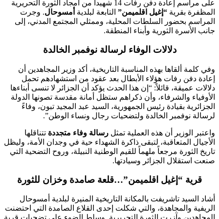
على مراسم إعادة دفن رفات 14 شهيداً من أمجاد الثورة التحريرية
المظفرة بقرية
“إغيل اقلميمن”
التابعة لبلدية
أمسوحال
. وجرت
المراسم بحضور السلطات المحلية، وممثلي المجتمع المدني، إلى
جانب الأسرة الثورية وأبناء المنطقة.
دلالات الوفاء لرسالة نوفمبر الخالدة
وفي كلمة ألقاها بهذه المناسبة التاريخية، أكد وزير المجاهدين أن
إعادة دفن رفات هؤلاء الأبطال بعد عقود من استشهادهم تحمل
دلالات عميقة، قائلاً: “إن هذا الحدث يؤكد أن الجزائر لا تنسى أبناءها
الأوفياء والشرفاء، وأن ذكراهم ستظل أمانة مقدسة تصونها الدولة
الجزائرية بقيادة رئيس الجمهورية، السيد عبد المجيد تبون، وفاءً
لرسالة نوفمبر الخالدة ولتضحيات رجال ونساء الوطن”.
واعتبر الوزير أن هذه العملية تمثل
رسالة وفاء متجددة
تتناقلها
الأجيال المتعاقبة، لتبقى ذاكرة الشهداء حية في وجدان الأمة، وليظل
تاريخ الثورة مرجعاً ملهماً للقيم الوطنية النبيلة، وروح التضحية التي
صنعت استقلال الجزائر وسيادتها.
قرية “إغيل اقلميمن”…قلعة صامدة وخزان للثورة
أشاد السيد تاشريفت بالمكانة التاريخية المنيرة لبلدية أمسوحال
الريفية والمجاهدة، والتي شكلت إحدى القلاع الصامدة التي احتضنت
المجاهدين وآزرت الثورة التحريرية. وسلط الضوء على تضحيات قرية