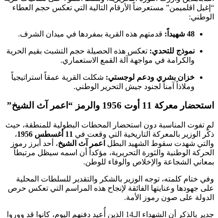
“إغيل اقلميمن” مستعرضاً الأرقام التالية التي تعكس حجم العطاء
الوطني:
48 شهيداً:
قدمتهم هذه القرية بمفردها في ميدان الشرف.
نموذج للتحدي:
تعكس هذه الحصيلة حجم التشبث بقيم الحرية
والكرامة في مواجهة آلة القمع الاستعماري.
خزان بشري ودعم لوجستي:
شكلت القرية عمقاً استراتيجياً
وملاذاً آمناً لجنود جيش التحرير الوطني.
استحضار معركة 11 أوت 1956 والرمز “اعمر آث الشيخ”
لم تفوت المناسبة دون استحضار المحطات البطولية للمنطقة، حيث
ذكّر الوزير بالمعركة التاريخية التي وقعت في
11 أغسطس 1956
،
والتي شهدت سقوط الشهيد البطل
اعمر آث الشيخ
، أحد أبرز رموز
الحركة الوطنية والثورة التحريرية، مؤكداً أن اسمه سيظل مرتبطاً
بمعاني الشجاعة والإخلاص والوفاء للوطن.
وفي ختام كلمته، توجه الوزير بالشكر والتقدير للسلطات المحلية
على جهودها وعنايتها الفائقة لإنجاح هذه المراسم التي تعكس حرص
الدولة على صون رموز الأمة.
جدير بالذكر أن الشهداء الـ14 الذين أُعيد دفنهم اليوم، كانوا قد ووروا