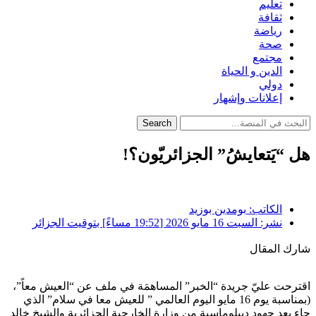
تعليم
ثقافة
رياضة
صحة
مجتمع
الدين و الحياة
دولي
إعلانات وإشهار
Search
هل “يَتعايشُ” الجزائريّون؟!
الكاتب:
بومدين بوزيد
نشر:
السبت 16 مايو 2026 [19:52 مساءً] بتوقيت الجزائر
شارك المقال
اقترحت عليّ جريدة “الخبر” المساهمَة في ملف عن “العيش معاً”،
(بمناسبة يوم 16 مايو اليوم العالمي ” للعيش معا في سلام” الذي
جاء بعد جهود ديبلوماسية من وزارة الخارجية الجزائرية والشيخ خالد