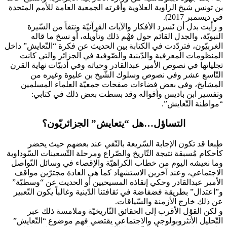
بن تونس شيخ الزاوية العلاوية وأقرته الجمعية العامة للأمم المتحدة
في ديسمبر 2017).
و رأيت بدل أن نَسرد الأفكار والآيات القرآنيّة ونتفاً من السّيرة
النبويّة، والجدل القائم حول فهْم ذلك وتأويله، أو نسخ ما قاله
الغربيّون، فتردّدت في الكتابة بين الحديث عن فكرة “التّعايش” داخل
المنظومات المعرفية والدّينية والصّوفية في الجزائر والتي كانت
تجلياتها في نصوص الأمير عبدالقادر وحياته وفي أدبيّات نهاية القرن
التّاسع عشر وفي نصوص وسلوك الشّيخ بن عليوة وغيره من
المشايخ، وفي بعض فضاءات صفحات جمعيّة العلماء المسلمين
وتفسير ابن باديس وأقواله وقد بسطت بعض ذلك في كتابي:
“مواطنة التّعايش”.
التساؤل…هل “يتعايش” الجزائريّون؟
طبعا قد تكون الإجابة السّريعة بالنّفي عند بعضهم حيث يحضر
كأحكام مُسبقة نتيجة التّاريخ والصّراع ومرحلة التّسعينات السّوداوية
وما نعيشه اليوم من خطاب الكراهيّة والإقصاء في وسائل التّواصل
الاجتماعي، وعند آخرين الاستشهاد كما هي العادة مجترّين مواقف
الأمير عبدالقادر وحكي إنقاذه المسيحيين أو الحديث عن “وسطيّة”
و”اعتدال” بطريقة فضفاضة في ثقافتنا الدّينية وغالباً يكون التّعبير
عن ذلك خارج الأزمنة والسّياقات.
و لكن القوْل الأقرب إلى الحقائق التّاريخيّة وملامسة ذلك عبر
التّحليل الأنثروبولوجي والاجتماعي يقتضي فهم موضوع “التّعايش”