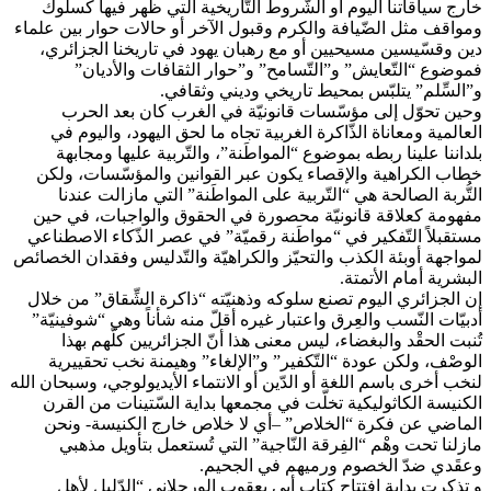
خارج سياقاتنا اليوم أو الشّروط التّاريخية التي ظهر فيها كسلوك
ومواقف مثل الضّيافة والكرم وقبول الآخر أو حالات حوار بين علماء
دين وقسّيسين مسيحيين أو مع رهبان يهود في تاريخنا الجزائري،
فموضوع “التّعايش” و”التّسامح” و”حوار الثقافات والأديان”
و”السِّلم” يتلبّس بمحيط تاريخي وديني وثقافي.
وحين تحوّل إلى مؤسّسات قانونيّة في الغرب كان بعد الحرب
العالمية ومعاناة الذّاكرة الغربية تجاه ما لحق اليهود، واليوم في
بلداننا علينا ربطه بموضوع “المواطَنة”، والتّربية عليها ومجابهة
خطاب الكراهية والإقصاء يكون عبر القوانين والمؤسّسات، ولكن
التُّربة الصالحة هي “التّربية على المواطَنة” التي مازالت عندنا
مفهومة كعلاقة قانونيّة محصورة في الحقوق والواجبات، في حين
مستقبلاً التّفكير في “مواطَنة رقميّة” في عصر الذّكاء الاصطناعي
لمواجهة أوبئة الكذب والتحيّز والكراهيّة والتّدليس وفقدان الخصائص
البشرية أمام الأتمتة.
إن الجزائري اليوم تصنع سلوكه وذهنيّته “ذاكرة الشِّقاق” من خلال
أدبيّات النّسب والعِرق واعتبار غيره أقلّ منه شأناً وهي “شوفينيّة”
تُنبت الحقْد والبغضاء، ليس معنى هذا أنّ الجزائريين كلّهم بهذا
الوصْف، ولكن عودة “التّكفير” و”الإلغاء” وهيمنة نخب تحقييرية
لنخب أخرى باسم اللغة أو الدّين أو الانتماء الأيديولوجي، وسبحان الله
الكنيسة الكاثوليكية تخلّت في مجمعها بداية السّتينات من القرن
الماضي عن فكرة “الخلاص” –أي لا خلاص خارج الكنيسة- ونحن
مازلنا تحت وهْم “الفِرقة النّاجية” التي تُستعمل بتأويل مذهبي
وعقَدي ضدّ الخصوم ورميهم في الجحيم.
و تذكرت بداية افتتاح كتاب أبي يعقوب الورجلاني “الدّليل لأهل