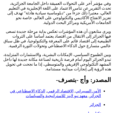
وفي مؤشر آخر على التحولات العميقة داخل الجامعة الجزائرية،
تحدث التقرير عن تنامي الاعتماد على اللغة الإنجليزية في التعليم
العالي، معتبراً ذلك جزءاً من “دبلوماسية سيادية هادئة” تهدف إلى
تعزيز الانفتاح الأكاديمي والتكنولوجي على العالم، خاصة نحو
الجامعات الأمريكية ومراكز البحث الدولية.
ويرى متابعون أن هذه المؤشرات تعكس بداية مرحلة جديدة تسعى
فيها الجزائر إلى الانتقال من اقتصاد يعتمد أساساً على الثروات
الطبيعية إلى اقتصاد قائم على المعرفة والتكنولوجيا، في ظل سباق
عالمي متسارع حول الذكاء الاصطناعي وتحولات الثورة الرقمية.
وبين الطموح السياسي، الإمكانات البشرية، والاستثمارات المتزايدة،
تبدو الجزائر اليوم أمام فرصة تاريخية لصناعة مكانة جديدة لها داخل
المشهد التكنولوجي الإفريقي والمتوسطي، إذا ما نجحت في تحويل
هذه الرؤية إلى إنجازات ميدانية مستدامة.
المصدر: وأج -بتصرف-
الأمن السيبراني
,
الاقتصاد الرقمي
,
الذكاء الاصطناعي في
الجزائر
,
معهد نيو لاينز للاستراتيجية والسياسات
الجزائر