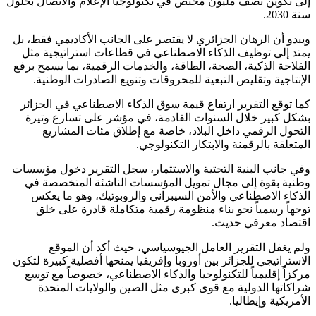
إلى تكوين نصف مليون مختص في تكنولوجيا الإعلام والاتصال بحلول
سنة 2030.
ويبدو أن الرهان الجزائري لا يقتصر على الجانب الأكاديمي فقط، بل
يمتد إلى توظيف الذكاء الاصطناعي في قطاعات استراتيجية مثل
الفلاحة الذكية، الصحة، الطاقة، والخدمات الرقمية، بما يسمح برفع
الإنتاجية وتقليص التبعية للمحروقات وتنويع الصادرات الوطنية.
كما توقع التقرير ارتفاع قيمة سوق الذكاء الاصطناعي في الجزائر
بشكل كبير خلال السنوات القادمة، في مؤشر على تسارع وتيرة
التحول الرقمي داخل البلاد، خاصة مع إطلاق مئات المشاريع
المتعلقة بالرقمنة والابتكار التكنولوجي.
وفي جانب البنية التحتية والاستثمار، سجل التقرير دخول مؤسسات
وطنية بقوة إلى مجال تمويل المؤسسات الناشئة المتخصصة في
الذكاء الاصطناعي والأمن السيبراني والروبوتيك، وهو ما يعكس
توجهاً رسمياً نحو بناء منظومة رقمية متكاملة قادرة على خلق
اقتصاد معرفي حديث.
ولم يغفل التقرير العامل الجيوسياسي، حيث أكد أن الموقع
الاستراتيجي للجزائر بين أوروبا وإفريقيا يمنحها أفضلية كبيرة لتكون
مركزاً إقليمياً للتكنولوجيا والذكاء الاصطناعي، خصوصاً مع توسع
شراكاتها الدولية مع قوى كبرى مثل
الصين
و
الولايات المتحدة
الأمريكية
و
إيطاليا
.