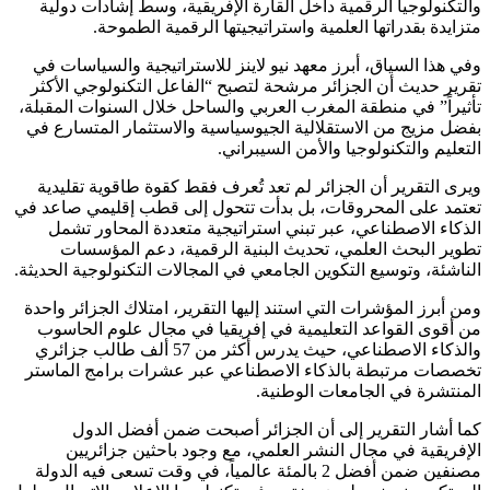
والتكنولوجيا الرقمية داخل القارة الإفريقية، وسط إشادات دولية
متزايدة بقدراتها العلمية واستراتيجيتها الرقمية الطموحة.
وفي هذا السياق، أبرز
معهد نيو لاينز للاستراتيجية والسياسات
في
تقرير حديث أن الجزائر مرشحة لتصبح “الفاعل التكنولوجي الأكثر
تأثيراً” في منطقة المغرب العربي والساحل خلال السنوات المقبلة،
بفضل مزيج من الاستقلالية الجيوسياسية والاستثمار المتسارع في
التعليم والتكنولوجيا والأمن السيبراني.
ويرى التقرير أن الجزائر لم تعد تُعرف فقط كقوة طاقوية تقليدية
تعتمد على المحروقات، بل بدأت تتحول إلى قطب إقليمي صاعد في
الذكاء الاصطناعي، عبر تبني استراتيجية متعددة المحاور تشمل
تطوير البحث العلمي، تحديث البنية الرقمية، دعم المؤسسات
الناشئة، وتوسيع التكوين الجامعي في المجالات التكنولوجية الحديثة.
ومن أبرز المؤشرات التي استند إليها التقرير، امتلاك الجزائر واحدة
من أقوى القواعد التعليمية في إفريقيا في مجال علوم الحاسوب
والذكاء الاصطناعي، حيث يدرس أكثر من 57 ألف طالب جزائري
تخصصات مرتبطة بالذكاء الاصطناعي عبر عشرات برامج الماستر
المنتشرة في الجامعات الوطنية.
كما أشار التقرير إلى أن الجزائر أصبحت ضمن أفضل الدول
الإفريقية في مجال النشر العلمي، مع وجود باحثين جزائريين
مصنفين ضمن أفضل 2 بالمئة عالمياً، في وقت تسعى فيه الدولة