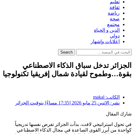
تعليم
ثقافة
رياضة
صحة
مجتمع
الدين و الحياة
دولي
إعلانات وإشهار
Search
الجزائر تدخل سباق الذكاء الاصطناعي
بقوة…وطموح لقيادة شمال إفريقيا تكنولوجيا
الكاتب:
makal
نشر:
الإثنين 25 مايو 2026 [17:35 مساءً] بتوقيت الجزائر
شارك المقال
في تحول استراتيجي لافت، بدأت الجزائر تفرض نفسها تدريجياً
كواحدة من أبرز القوى الصاعدة في مجال الذكاء الاصطناعي