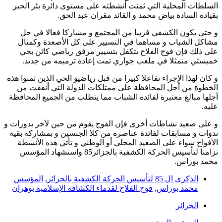
السلطات المحلية التي ثمنت أنشطته على مستوى دائرة بئر الجير
بقيادة السادة بياض محمد و القائد مقران عبد الحق.
و حتى يكون الكشفي قريبا من المجتمع و مشاركا فعالا في حل
مشاكل الشباب و مساهما في التسيير على كل الأصعدة وكمثال
على ذلك فإن فوج الفلاح يتكفل بتسيير مرفق رياضي كائن بحي
خميستي متمثلا في ملعب جواري تمت إعادة ترميمه من جديد.
و كان لهذا الإجراء تفاعلا كبيرا من قبل رياضيو الحي الذين ثمنوا هذه
الخطوة من أجل المحافظة على ممتلكات الدولة التي أنفقت من
أجلها مبالغ معتبرة لفائدة الشباب مما يتطلب من الجميع المحافظة
عليه.
و على صعيد نشاطات أخرى فإن الفوج يقوم من حين لآخر بدورات و
ندوات و مسابقات لفائدة عناصره من كلا الجنسين و بمشاركة بقية
الأفواج سواء على الصعيد المحلي أو الوطني و تأتي هذه الأنشطة
تزامنا لتأسيس الحركة الكشفية بالجزائر85 واستشهاد المؤسس
محمد بوراس.
الذكرى ال 85 لتأسيس الحركة الكشفية بالجزائر
,
المؤسس
محمد بوراس
,
فوج الفلاح لقدماء الكشافة الإسلامية بوهران
الجزائر