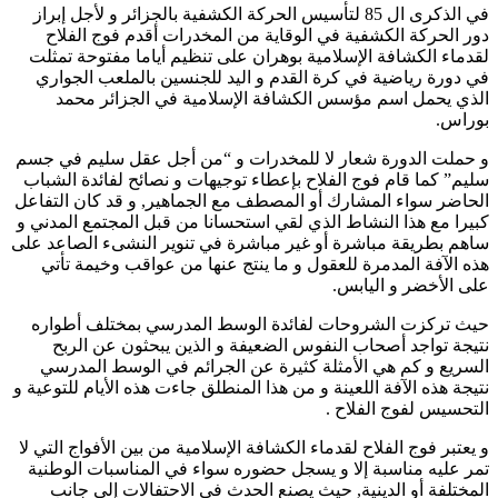
في الذكرى ال 85 لتأسيس الحركة الكشفية بالجزائر و لأجل إبراز
دور الحركة الكشفية في الوقاية من المخدرات أقدم فوج الفلاح
لقدماء الكشافة الإسلامية بوهران على تنظيم أياما مفتوحة تمثلت
في دورة رياضية في كرة القدم و اليد للجنسين بالملعب الجواري
الذي يحمل اسم مؤسس الكشافة الإسلامية في الجزائر محمد
بوراس.
و حملت الدورة شعار لا للمخدرات و “من أجل عقل سليم في جسم
سليم” كما قام فوج الفلاح بإعطاء توجيهات و نصائح لفائدة الشباب
الحاضر سواء المشارك أو المصطف مع الجماهير, و قد كان التفاعل
كبيرا مع هذا النشاط الذي لقي استحسانا من قبل المجتمع المدني و
ساهم بطريقة مباشرة أو غير مباشرة في تنوير النشىء الصاعد على
هذه الآفة المدمرة للعقول و ما ينتج عنها من عواقب وخيمة تأتي
على الأخضر و اليابس.
حيث تركزت الشروحات لفائدة الوسط المدرسي بمختلف أطواره
نتيجة تواجد أصحاب النفوس الضعيفة و الذين يبحثون عن الربح
السريع و كم هي الأمثلة كثيرة عن الجرائم في الوسط المدرسي
نتيجة هذه الآفة اللعينة و من هذا المنطلق جاءت هذه الأيام للتوعية و
التحسيس لفوج الفلاح .
و يعتبر فوج الفلاح لقدماء الكشافة الإسلامية من بين الأفواج التي لا
تمر عليه مناسبة إلا و يسجل حضوره سواء في المناسبات الوطنية
المختلفة أو الدينية, حيث يصنع الحدث في الاحتفالات إلى جانب