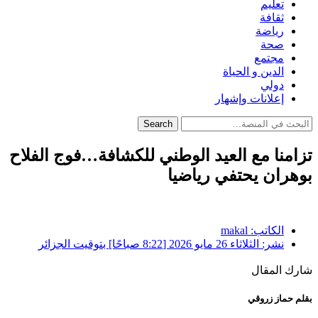
تعليم
ثقافة
رياضة
صحة
مجتمع
الدين و الحياة
دولي
إعلانات وإشهار
Search
تزامنا مع العيد الوطني للكشافة…فوج الفلاح
بوهران يحتفي رياضيا
الكاتب:
makal
نشر:
الثلاثاء 26 مايو 2026 [8:22 صباحًا] بتوقيت الجزائر
شارك المقال
بقلم حماز زروقي