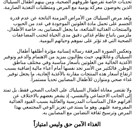
تحديات خاصة تفرضها ظروفهم الصحية، ومن بينهم أطفال السيلياك
الذين يخوضون معركة يومية مع المرض ومتطلبات التغذية الصارمة.
ويُعد مرض السيلياك من الأمراض المزمنة الناتجة عن عدم قدرة
الجسم على تحمل مادة الغلوتين الموجودة في عدد من الحبوب
والمنتجات الغذائية الشائعة، ما يجعل المصابين به، خاصة الأطفال،
ملزمين باتباع نظام غذائي دقيق مدى الحياة لتجنب المضاعفات
الصحية التي قد تؤثر على نموهم وحياتهم اليومية.
وتعكس الصورة المرفقة رسالة إنسانية مؤثرة أطلقها أطفال
السيلياك وعائلاتهم، حيث يطالبون بمزيد من الاهتمام والدعم وتوفير
الأغذية الخالية من الغلوتين بأسعار مناسبة وفي مختلف مناطق
الوطن. فالكثير من الأسر تجد نفسها أمام أعباء مالية إضافية بسبب
ارتفاع أسعار هذه المنتجات مقارنة بالأغذية العادية، ما يجعل توفير
غذاء صحي ومتوازن للأطفال المصابين تحدياً مستمراً.
ولا تقتصر معاناة أطفال السيلياك على الجانب الصحي فقط، بل تمتد
إلى الجانب الاجتماعي والنفسي، إذ يشعر بعضهم بالاختلاف عن
أقرانهم خلال المناسبات المدرسية والعائلية بسبب القيود الغذائية
المفروضة عليهم. وهو ما يستدعي تعزيز الوعي المجتمعي بهذا
المرض وترسيخ ثقافة التضامن مع المصابين به.
الغذاء الآمن حق وليس امتيازاً