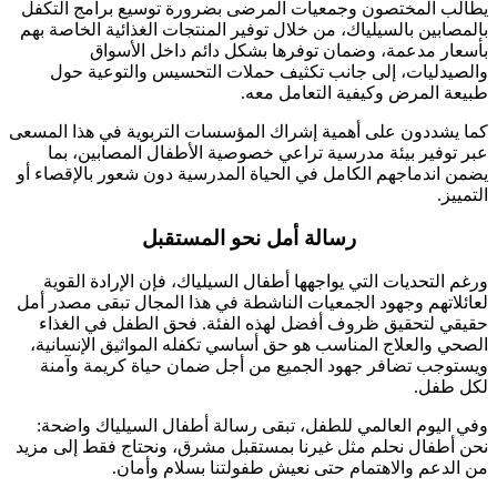
يطالب المختصون وجمعيات المرضى بضرورة توسيع برامج التكفل
بالمصابين بالسيلياك، من خلال توفير المنتجات الغذائية الخاصة بهم
بأسعار مدعمة، وضمان توفرها بشكل دائم داخل الأسواق
والصيدليات، إلى جانب تكثيف حملات التحسيس والتوعية حول
طبيعة المرض وكيفية التعامل معه.
كما يشددون على أهمية إشراك المؤسسات التربوية في هذا المسعى
عبر توفير بيئة مدرسية تراعي خصوصية الأطفال المصابين، بما
يضمن اندماجهم الكامل في الحياة المدرسية دون شعور بالإقصاء أو
التمييز.
رسالة أمل نحو المستقبل
ورغم التحديات التي يواجهها أطفال السيلياك، فإن الإرادة القوية
لعائلاتهم وجهود الجمعيات الناشطة في هذا المجال تبقى مصدر أمل
حقيقي لتحقيق ظروف أفضل لهذه الفئة. فحق الطفل في الغذاء
الصحي والعلاج المناسب هو حق أساسي تكفله المواثيق الإنسانية،
ويستوجب تضافر جهود الجميع من أجل ضمان حياة كريمة وآمنة
لكل طفل.
وفي اليوم العالمي للطفل، تبقى رسالة أطفال السيلياك واضحة:
نحن أطفال نحلم مثل غيرنا بمستقبل مشرق، ونحتاج فقط إلى مزيد
من الدعم والاهتمام حتى نعيش طفولتنا بسلام وأمان.