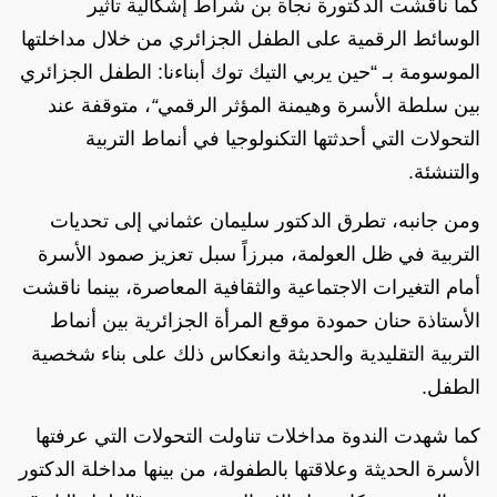
كما ناقشت الدكتورة نجاة بن شراط إشكالية تأثير
الوسائط الرقمية على الطفل الجزائري من خلال مداخلتها
الموسومة بـ “حين يربي التيك توك أبناءنا: الطفل الجزائري
بين سلطة الأسرة وهيمنة المؤثر الرقمي
“
، متوقفة عند
التحولات التي أحدثتها التكنولوجيا في أنماط التربية
والتنشئة.
ومن جانبه، تطرق الدكتور سليمان عثماني إلى تحديات
التربية في ظل العولمة، مبرزاً سبل تعزيز صمود الأسرة
أمام التغيرات الاجتماعية والثقافية المعاصرة، بينما ناقشت
الأستاذة حنان حمودة موقع المرأة الجزائرية بين أنماط
التربية التقليدية والحديثة وانعكاس ذلك على بناء شخصية
الطفل.
كما شهدت الندوة مداخلات تناولت التحولات التي عرفتها
الأسرة الحديثة وعلاقتها بالطفولة، من بينها مداخلة الدكتور