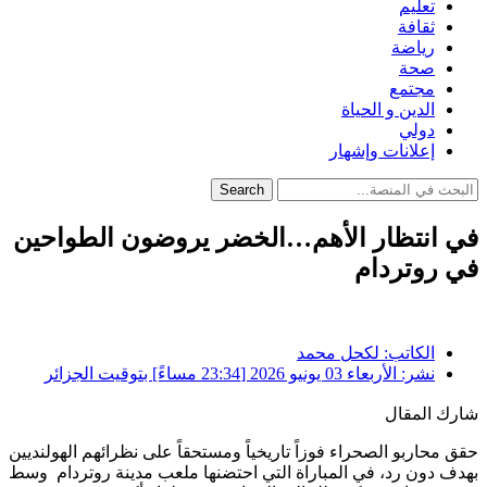
تعليم
ثقافة
رياضة
صحة
مجتمع
الدين و الحياة
دولي
إعلانات وإشهار
Search
في انتظار الأهم…الخضر يروضون الطواحين
في روتردام
الكاتب:
لكحل محمد
نشر:
الأربعاء 03 يونيو 2026 [23:34 مساءً] بتوقيت الجزائر
شارك المقال
حقق محاربو الصحراء فوزاً تاريخياً ومستحقاً على نظرائهم الهولنديين
بهدف دون رد، في المباراة التي احتضنها ملعب مدينة روتردام وسط