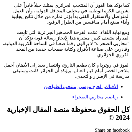
كما يؤكد هذا الفوز أن المنتخب الجزائري يمتلك جيلاً قادراً على
تشريف الكرة الوطنية في مختلف المحافل الدولية، وأن العمل
المتواصل والاستقرار الفني بدأ يؤتي ثماره من خلال نتائج إيجابية
وأداء مقنع أمام منافسين من الطراز الرفيع.
ومع نهاية اللقاء، عمّت الفرحة الجماهير الجزائرية التي تابعت
المباراة بشغف كبير، معتبرة هذا الإنجاز رسالة قوية تؤكد أن
“محاربي الصحراء” لا يزالون رقماً صعباً في الساحة الكروية الدولية،
وقادرين على صناعة الأفراح وكتابة صفحات جديدة من المجد
الكروي الجزائري.
الفوز في روتردام كان بطعم التاريخ، وانتصار يعيد إلى الأذهان أجمل
ملاحم الخضر أمام كبار العالم، ويؤكد أن الجزائر كانت وستبقى
مدرسة في الإصرار والتحدي.
الأفناك
,
الحاج موسى
,
منتخب الطواحين
رياضة
,
محاربي الصحراء
كل الحقوق محفوظة منصة المقال الإخبارية
2024 ©
Share on facebook