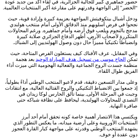
حضور جماهيري كبير للجالية الجزائرية، في لقاء أكد من جديد عودة
“الخضر” إلى الواجهة وقدرتهم على مقارعة أكبر المنتخبات العالمية.
ودخل أشبال بيتكوفيتش المواجهة بعزيمة كبيرة وإرادة قوية، حيث
نجحوا في فرض أسلوبهم منذ الدقائق الأولى أمام منتخب هولندي
مدجج بالنجوم ويلعب فوق أرضه وأمام جماهيره. ورغم المحاولات
المتكررة لأصحاب الأرض، أظهر الدفاع الجزائري صلابة كبيرة
وانضباطاً تكتيكياً مميزاً حال دون وصول الهولنديين إلى الشباك.
وفي المقابل، عرف الأفناك كيف يستغلون الفرص المتاحة، حيث
تمكن
الحاج موسى من تسجيل هدف المباراة الوحيد
بعد هجمة
منظمة جسدت الروح الجماعية والفعالية الهجومية التي ميزت أداء
الفريق طوال اللقاء.
وعلى مدار التسعين دقيقة، قدم لاعبو المنتخب الوطني أداءً بطولياً،
إذ جمعوا بين الانضباط التكتيكي والروح القتالية العالية، مع انتقادات
وجبت في المرحلة الأولى, بينما تألق الحارس لوكا زيدان في
التصدي للمحاولات الهولندية، ليحافظ على نظافة شباكه حتى
صافرة النهاية.
ويكتسي هذا الانتصار أهمية خاصة كونه تحقق أمام أحد أبرز
المنتخبات الأوروبية وعلى أرضية ميدانه، ما يعكس التطور الذي
يشهده المنتخب الوطني وقدرته على مواجهة كبار القارة العجوز
دون عقدة أو خوف.