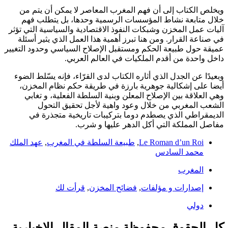
ويخلص الكتاب إلى أن فهم المغرب المعاصر لا يمكن أن يتم من
خلال متابعة نشاط المؤسسات الرسمية وحدها، بل يتطلب فهم
آليات عمل المخزن وشبكات النفوذ الاقتصادية والسياسية التي تؤثر
في صناعة القرار. ومن هنا تبرز أهمية هذا العمل الذي يثير أسئلة
عميقة حول طبيعة الحكم ومستقبل الإصلاح السياسي وحدود التغيير
داخل واحدة من أقدم الملكيات في العالم العربي.
وبعيدًا عن الجدل الذي أثاره الكتاب لدى القرّاء، فإنه يسّلط الضوء
أيضا على إشكالية جوهرية بارزة في طريقة حكم نظام المخزن،
وهي العلاقة بين الإصلاح المعلن وبنية السلطة الفعلية، و تغابي
الشعب المغربي من خلال وعود واهية لأجل تحقيق التحول
الديمقراطي الذي يصطدم دوما بتركيبات تاريخية متجذرة في
مفاصل المملكة التي أكل الدهر عليها و شرب.
Le Roman d’un Roi
,
طبيعة السلطة في المغرب
,
عهد الملك
محمد السادس
المغرب
إصدارات و مؤلفات
,
فضائح المخزن
,
قرأت لك
دولي
كل الحقوق محفوظة منصة المقال الإخبارية