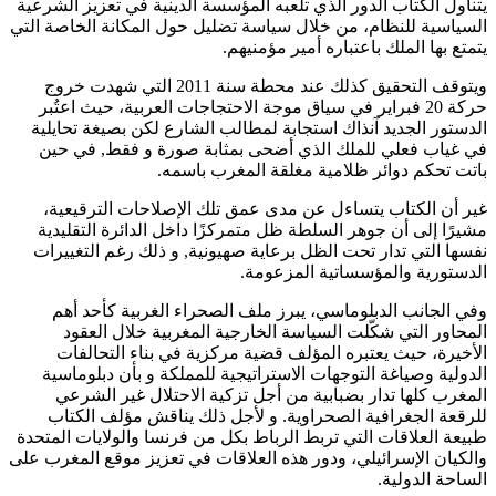
يتناول الكتاب الدور الذي تلعبه المؤسسة الدينية في تعزيز الشرعية
السياسية للنظام، من خلال سياسة تضليل حول المكانة الخاصة التي
يتمتع بها الملك باعتباره أمير مؤمنيهم.
ويتوقف التحقيق كذلك عند محطة سنة 2011 التي شهدت خروج
حركة 20 فبراير في سياق موجة الاحتجاجات العربية، حيث اعتُبر
الدستور الجديد آنذاك استجابة لمطالب الشارع لكن بصيغة تحايلية
في غياب فعلي للملك الذي أضحى بمثابة صورة و فقط, في حين
باتت تحكم دوائر ظلامية مغلقة المغرب باسمه.
غير أن الكتاب يتساءل عن مدى عمق تلك الإصلاحات الترقيعية،
مشيرًا إلى أن جوهر السلطة ظل متمركزًا داخل الدائرة التقليدية
نفسها التي تدار تحت الظل برعاية صهيونية, و ذلك رغم التغييرات
الدستورية والمؤسساتية المزعومة.
وفي الجانب الدبلوماسي، يبرز ملف الصحراء الغربية كأحد أهم
المحاور التي شكّلت السياسة الخارجية المغربية خلال العقود
الأخيرة، حيث يعتبره المؤلف قضية مركزية في بناء التحالفات
الدولية وصياغة التوجهات الاستراتيجية للمملكة و بأن دبلوماسية
المغرب كلها تدار بضبابية من أجل تزكية الاحتلال غير الشرعي
للرقعة الجغرافية الصحراوية. و لأجل ذلك يناقش مؤلف الكتاب
طبيعة العلاقات التي تربط الرباط بكل من فرنسا والولايات المتحدة
والكيان الإسرائيلي، ودور هذه العلاقات في تعزيز موقع المغرب على
الساحة الدولية.