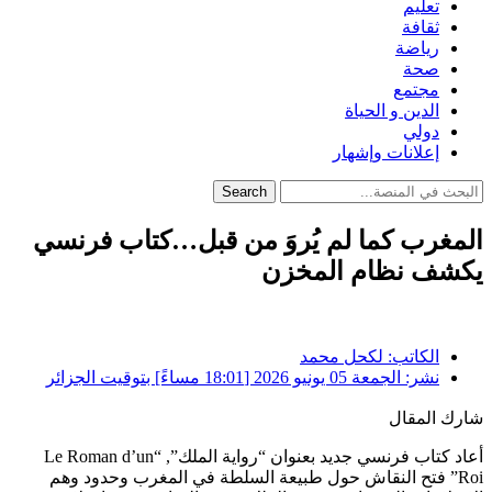
تعليم
ثقافة
رياضة
صحة
مجتمع
الدين و الحياة
دولي
إعلانات وإشهار
Search
المغرب كما لم يُروَ من قبل…كتاب فرنسي
يكشف نظام المخزن
الكاتب:
لكحل محمد
نشر:
الجمعة 05 يونيو 2026 [18:01 مساءً] بتوقيت الجزائر
شارك المقال
أعاد كتاب فرنسي جديد بعنوان “رواية الملك”, “Le Roman d’un
Roi” فتح النقاش حول طبيعة السلطة في المغرب وحدود وهم