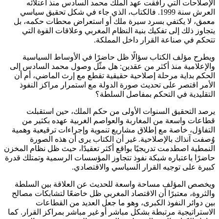
الإصلاحات التي رافقت عهد الملك محمد السادس منذ اعتلائه
العرش سنة 1999. فالكتاب، الذي جاء في شكل تحقيق سياسي
معمق، لا يكتفي بسرد سيرة ملك أو استعراض محطات حكمه، بل
يتجاوز ذلك إلى تفكيك بنية النظام المغربي وعلاقات القوة التي
تتحكم في صناعة القرار داخل المملكة.
ويطرح مؤلف الكتاب سؤالًا ظل حاضرًا في الأوساط السياسية
والإعلامية منذ أكثر من عقدين: هل مثّل وصول محمد السادس إلى
الحكم بداية مرحلة إصلاحية حقيقية تقطع مع إرث الماضي، أم أن
الأمر اقتصر على تحديث صورة الدولة مع استمرار مراكز النفوذ
التقليدية في التحكم بمفاصل السلطة؟
يرصد التحقيق السنوات الأولى من حكم الملك، حين استقبلت
قطاعات واسعة من المغاربة والعواصم الغربية عهده بكثير من
التفاؤل، خاصة مع إطلاق مشاريع تنموية وإجراءات ترقيعية وهمية
وُصفت آنذاك بالإصلاحية. غير أن الكتاب يرى أن هذه الصورة
النمطية اصطدمت تدريجيًا بواقع أكثر تعقيدًا، حيث ظل نظام المخزن
حاضرًا باعتباره شبكة نفوذ تتجاوز المؤسسات الرسمية وتمتلك قدرة
كبيرة على توجيه القرار السياسي والاقتصادي.
ويخصص المؤلف مساحة واسعة للحديث عن العلاقة بين السلطة
والثروة، معتبرًا أن الاقتصاد المغربي ظل خاضعًا لتشابكات مصالح
بين دوائر النفوذ الكبرى، وهو ما جعل العديد من القطاعات
الاستراتيجية مرتبطة بشكل مباشر أو غير مباشر بمراكز القرار. كما