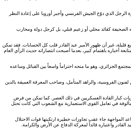
18، حيث خصصت تقريراً مطولاً استعرضت فيه مسيرة الرجل الذي دوّخ الجيش الفرنسي وأجبر أوروبا على إعادة النظر
دمه الصحيفة كقائد محلي أو زعيم قبلي، بل كرجل دولة ومحارب
 قليلة، غير أن ظهور الأمير عبد القادر قلب كل الحسابات. فقد تمكن
تابعة أخباره باهتمام كبير، بعدما أصبحت انتصاراته حديث الرأي العام
مع الجزائري، وهو ما منحه احتراماً واسعاً بين القبائل وساعده
لفنون الفروسية، والزاهد المتأمل، وصاحب المعرفة العميقة بالدين
ظريات كبار القادة العسكريين في ذلك العصر. كما تمكن من فرض
ألوفة في تعامل القوى الاستعمارية مع الشعوب التي كانت تحتل
تصاعد المواجهة جاء عقب تجاوزات خطيرة ارتكبتها قوات الاحتلال
القادر واعتباره قائداً لمعركة الدفاع عن الأرض والكرامة.