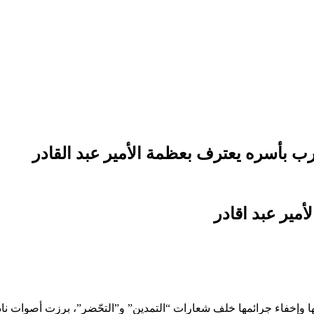
مير عبد اقادر
ها وإخفاء جرائمها خلف شعارات “التمدين” و”التحّضر”، برزت أصوات نا