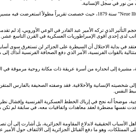
من نور في سجل الإنسانية.
ومن بين هذه الشهادات ما نشرته الصحيفة النمساوية “Neue Illustrirte Zeitung” سنة 79
 التأثير الذي تركه الأمير عبد القادر في الوعي الأوروبي، إذ لم تق
جانب لدى إحدى أقوى الإمبراطوريات العسكرية في القرن التاسع عشر.
عتقد في بداية الاحتلال أن السيطرة على الجزائر لن تستغرق سوى أسابيع
تالية بالقوات الفرنسية، الأمر الذي دفع الصحافة الفرنسية آنذاك إلى م
، مشيرة إلى انحداره من أسرة عريقة ذات مكانة روحية مرموقة في المجت
 شخصيته الإنسانية والأخلاقية. فقد وصفته الصحيفة بالفارس المتقن 
وضبط النفس.
تيجية، موضحاً أنه نجح في إرباك الخطط العسكرية الفرنسية وإفشال ن
وجدت نفسها مضطرة لعقد معاهدات واتفاقيات معه، في سابقة لم تكن م
تجاهل الأسباب الحقيقية لاندلاع المقاومة الجزائرية، بل أشارت إلى أن 
ممتلكات، وهو ما دفع القبائل الجزائرية إلى الالتفاف حول الأمير عبد 