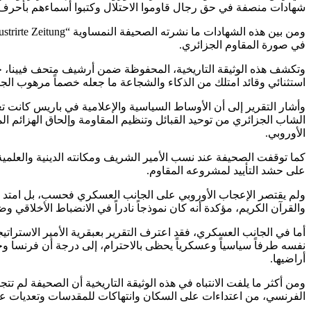
شهادات منصفة في حق رجال قاوموا الاحتلال وكتبوا أسماءهم بأحرف 
في صورة المقاوم الجزائري.
وتكشف هذه الوثيقة التاريخية، المحفوظة ضمن أرشيف متحف فيينا، حجم
استثنائي وقائد امتلك من الذكاء والشجاعة ما جعله خصماً مرهوب ال
وأشار التقرير إلى أن الأوساط السياسية والإعلامية في باريس كانت ت
الشاب الجزائري من توحيد القبائل وتنظيم المقاومة وإلحاق الهزائم المت
الأوروبي.
كما توقفت الصحيفة عند نسب الأمير الشريف ومكانته الدينية والعلمية
على حشد التأييد لمشروعه المقاوم.
ولم يقتصر الإعجاب الأوروبي على الجانب العسكري فحسب، بل امتد إلى
والقرآن الكريم، مؤكدة أنه كان نموذجاً نادراً في الانضباط الأخلاقي 
أما في الجانب العسكري، فقد اعترف التقرير بعبقرية الأمير الاسترا
نفسه طرفاً سياسياً وعسكرياً يحظى بالاحترام، إلى درجة أن فرنسا 
أراضيها.
ومن أكثر ما يلفت الانتباه في هذه الوثيقة التاريخية أن الصحيفة لم ت
الفرنسي، من اعتداءات على السكان وانتهاكات للمقدسات وتعديات على ال