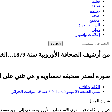
تعليم
ثقافة
رياضة
صحة
مجتمع
الدين و الحياة
دولي
إعلانات وإشهار
Search
من أرشيف الصحافة الأوروبية سنة 1879…الغرب بأسره يعترف بعظمة الأمير عبد القادر
صورة لصدر صحيفة نمساوية و هي تثني على الأ
الكاتب:
yazid
نشر:
الجمعة 05 يونيو 2026 [7:46 صباحًا] بتوقيت الجزائر
شارك المقال
في زمن كانت فيه القوى الاستعمارية الأوروبية تسعى إلى تبرير توسع