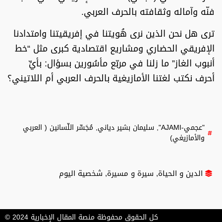
فنّه وآماله وثقافته بالحرف العربي.
ترى هل نحن الذين نرى هُويتنا في إفريقيتنا وامتدادنا
الإفريقي الحضاري ومشاريع اقتصادية كبرى مثل “خط
أنبوب الغاز” ما زلنا في مربّع مأسُورين بسؤال: بأيِّ
أحرف نكتب لغتنا الأمازيغية بالحرف العربي أم اللاتيني؟
"عجمي-AJAMI"
,
سليمان بشير دياني
,
مُجَسِّر اللّسانين ( العربي
والأمازيغي)
الدين و الحياة
,
سيرة و مسيرة
,
شخصية اليوم
كل الحقوق محفوظة منصة المقال الإخبارية 2024 ©