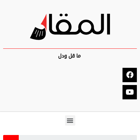
ما قل ودل