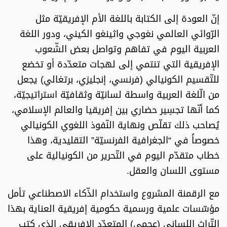
إنّ العودة إلى الكتابة باللغة الأم الإفريقيّة مثل
الرّوائي العالمي نغوجي واثينغو الكيني، ودور اللغة
العربية اليوم في تفاهم وتواصل بعض الشّعوب
الإفريقية التي تنتمي إلى لهجات متعدّدة أو تخضع
للتّقسيم الكونيالي (فرنسي، إنجليزي، برتغالي) يجعل
من الّلغة العربية واسطة لسانيّة وثقافيّة استراتيجيّة،
كما أنّها تجسِير حضاري بين إفريقيا والعالم الإسلامي،
يُصاحب ذلك تقلّص ونهاية النّفوذ اللغوي الكونيالي
خصوصاً في “الجغرافية الفرنسيّة” التقليدية، وهذا
خطاب متقدّم اليوم في التّحرير من الكونيالية على
مستوى اللسان والعقل.
مع الرقمنة المشروع واستخدام الذّكاء الاصطناعي تأمل
مؤسّسات علمية ورسمية حكومية إفريقية العناية بهذا
التّراث اللساني (عجمي) المتعدّد الإفريقي الذي كتب