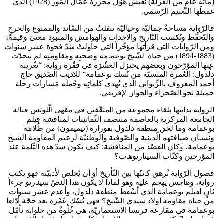
(مائة عامٍ من العُزلة) نعيش هوْل مجزرة عمّال المُوز (1928) الذي
غمطَها التّعتيم الرّسمي.
فالرّواية مساحةٌ جماليّة وخياليّة تنفلتُ من السّائد والممنوع والحرجِ
والتّحفّظ وتُكسب التّاريخ والأحداث والهوامش والمنبوذ معنىً وقيمةً،
ومن الرّوايات التي قرأتها مؤخّراً التي حاولتْ سَدّ فجوة عشر سنوات
(1883-1894) من حياة الشّيخ بوعمامة وصحبِه ومقاومتِه لم يتحدّث
عنها المؤرّخون وبعضهم يختزل العشْرَة في فقْرة رواية: “تغْريبة
دَلْدول: العُمرة المنسيّة من نُسك بوعمامة” للأديب الصّديق حاج
أحمد المعروف بالزِّيواني الذي يُهدي كلماتِه وجُملَه مَسارات رحلة
جميلة نحو الصّحراء والجوار الإفريقي.
الرواية بدايتها بلقاء مجموعة من المثقّفين في مقهى الّلوتس قبالة
الجامعة المركزية بالعاصمة منتصف الثّمانينات لمناقشة فيلم
بوعمامة وما لحق منطقة دلدول بقورارة (تيميمون) من ظُلامَة
ونسيان ضيافتهم الّدينية والصّوفية والوطنيّة لزعيم المقاومة الشيخ
بوعمامة، وكان القصْد من المناقشة: كيف يكون سدّ هذه الثّلمة عند
المؤرخين وكتّاب السيناريوهات؟
فصول الرّواية تُرهق كاتبُها بين التّأريخ أو أن يُخلص لأدبيّته فهو يكتب
رواية، وهاجس يَهجم عليه وهو لماذا لا يكون هذا النصّ سيناريو جزءاً
ثانٍ لفيلم بوعمامة الذي أسْقط منطقة دلدول، وأعدم عشر سنوات
من حياة مقاومة أولاد سيدي الشّيخ؟ فهي نُسُك عُمْرة بعد حجّة أدّاها
بوعمامة في مقارعة فرنسا الاستعماريّة، هي خُلْوةٌ من خلواته تأمّلَ