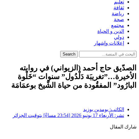
تعليم
ثقافة
رياضة
صحة
مجتمع
الدين و الحياة
دولي
إعلانات وإشهار
Search
الصدّيق حاج أحمد (الزيواني) في روايته
الأخيرة…”تغريبَة دَلْدُول” سنوات “خَلْوة
البارُود” المفقُودة من حياة الشّيخ بوعمَامَة
الكاتب:
بومدين بوزيد
نشر:
الأربعاء 17 يونيو 2026 [23:54 مساءً] بتوقيت الجزائر
شارك المقال