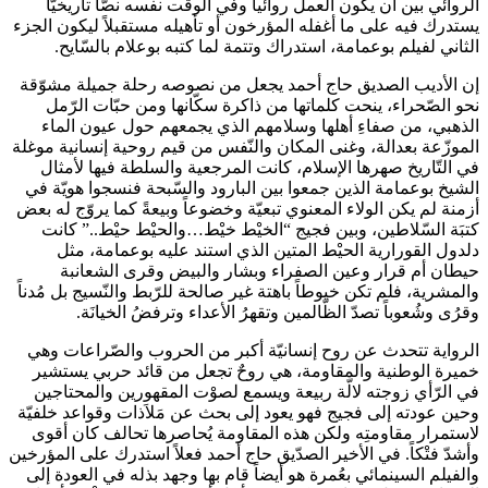
الروائي بين أن يكون العمل روائياً وفي الوقت نفسه نصّاً تاريخيّاً
يستدرك فيه على ما أغفله المؤرخون أو تأهيله مستقبلاً ليكون الجزء
الثاني لفيلم بوعمامة، استدراك وتتمة لما كتبه بوعلام بالسّايح.
إن الأديب الصديق حاج أحمد يجعل من نصوصه رحلة جميلة مشوّقة
نحو الصّحراء، ينحت كلماتها من ذاكرة سكّانها ومن حبّات الرّمل
الذهبي، من صفاءِ أهلها وسلامهم الذي يجمعهم حول عيون الماء
الموزّعة بعدالة، وغنى المكان والنّفس من قيم روحية إنسانية موغلة
في التّاريخ صهرها الإسلام، كانت المرجعية والسلطة فيها لأمثال
الشيخ بوعمامة الذين جمعوا بين البارود والسّبحة فنسجوا هويّة في
أزمنة لم يكن الولاء المعنوي تبعيّة وخضوعاً وبيعةً كما يروّج له بعض
كتبَة السّلاطين، وبين فجيج “الخيْط خيْط…والحيْط حيْط..” كانت
دلدول القورارية الحيْط المتين الذي استند عليه بوعمامة، مثل
حيطان أم قرار وعين الصفراء وبشار والبيض وقرى الشعانبة
والمشرية، فلم تكن خيوطاً باهتة غير صالحة للرّبط والنّسيج بل مُدناً
وقرُى وشُعوباً تصدّ الظّالمين وتقهرُ الأعداء وترفضُ الخيانَة.
الرواية تتحدث عن روح إنسانيّة أكبر من الحروب والصّراعات وهي
خميرة الوطنية والمقاومة، هي روحٌ تجعل من قائد حربي يستشير
في الرّأي زوجته لالّة ربيعة ويسمع لصوْت المقهورين والمحتاجين
وحين عودته إلى فجيج فهو يعود إلى بحث عن مَلاَذات وقواعد خلفيّة
لاستمرار مقاومتِه ولكن هذه المقاومة يُحاصرها تحالف كان أقوى
وأشدّ فتْكاً. في الأخير الصدّيق حاج أحمد فعلاً استدرك على المؤرخين
والفيلم السينمائي بعُمرة هو أيضاً قام بها وجهد بذله في العودة إلى