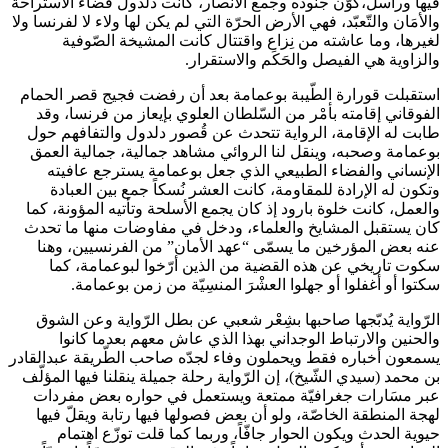
فيها وراسلَ،كوّن جنوده وجمع الأنصار، كانت دلدول فضاء الاستراحة
والأمَان والتّعبّد، فهي الأرض الحرّة التي لم يكن لها ولاء لا لفرنسا ولا
لغيرها، وما عاشته من نِزاع واقتتال كانت المشيخة الصّوفية
والزاوية هي الفيصل والحَكَم والاستقرار.
استقبلت قورارة الطّيبة بوعمامة بعد أن رفضت فجيج قصر الحمام
الفوقاني إقامته بأمْر من السّلطان العلوي بإيعاز من فرنسا، وقد
طابت له الإقامة، الرواية تتحدث عن قُصور دلدول والتفافهم حول
بوعمامة وصحبه، وينقل لنا الروائي مشاهد جمالية، جمالية العمق
الإنساني والفضاء الطبيعي الذي جعل بوعمامة يسترجع عافيته
وتكون له الإرادة للمقاومة، كانت العشر نُسكاً جمع بين العبادة
والعمل، كانت خلوة بارود إذ كان يجمع الأسلحة وتأتيه المؤونة، كما
كان يستقبل المشايخ والعلماء، ودخل في مفاوضات منها ما تحدث
عنه بعض المؤرخين ما يسمّى “عهد الأمان” من الفرنسيين، وهنا
سكوت تاريخي عن هذه القضية من الذين أرّخوا لبوعمامة، كما
سكتوا أو أغفلوا أو جهلوا العشْرَ المنسِيّة من زمن بوعمامة.
الرّواية يُدبّجها صاحبها بشِعْر شعبي عن بطل الرّواية وعن الشوق
والحنين والارتباط الوجداني بهذا الذي عاش معهم بعدما كانوا
يسمعون أخباره فقط ويحملون وفاء لجدّه صاحب الطّريقة عبدالقادر
بن محمد (سيدي الشّيخ)، إن الرّواية رحلة جميلة ينقلنا فيها المؤلّف
عبر مسَارات جغرافيّة ممتعة ويستعمل في حواره بعض مفردات
لهجة المنطقة الخاصّة، ولو أن بعض فصولها فيها رتابة ويقلّ فيها
حيوية الحدث ويكون الحوار جافّاً، وربما كما قلت توزّع اهتمام