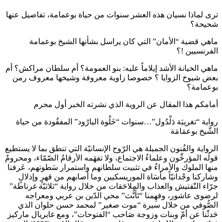
ترى لماذا نسيان هذه العشر سنوات من حياة بوعمامة، تفاصيل عنها
شحيحة؟
ماهي قضية “الأمان” التي كان يراسل بشأنها الشيخ بوعمامة
الفرنسيين !؟
ماهي الخيانة الأشد إيلاماً عليه: بنو العمومة؟ أم سلطان مراكش؟ أم
بعض شيوخ الزوايا ؟ خصوصا زاوية معروفة وشيخها معروف رمن
بوعمامة؟
أمامكم هذا المقال عن الروية الذي نشرته الخبر أول محرم
رواية “تغريبَة دَلْدُول”…سنوات “خَلْوة البارُود” المفقُودة من حياة
الشّيخ بوعمَامَة
الرواية والفُنون الجميلة هي الرّوح الإنسانيّة التي تنطق بما لا يستطيع
قولَه المؤرخِّون وعلماءُ الاجتماع، ولا تفهَمه الأرقامُ الصّمّاء، ومحرومٌ
منها الملوك والأمراءُ في تثبيت سلطانهم واستمرار سَطوتهم، عَرفنا
وشاركنا وجْدانيّاً مأسَاة الموريسكيين وما أصابهم من قهرٍ وإذلالٍ
جرّاء التّفتيش والعذاب والملاحَقات من خلال رواية “ثلاثيّة غرناطة”
لرضوى عاشور، وفهِمنا “تَأنُّث” محي الدّين بن عربي ومعراجه
الصُّوفي من خلال سيرة “موت صغير” لمحمد حسن حلوان الذي
حَدثّنا عن أمّ وبنات وزوجة صَاحب “الفتوحات”، ومع غابريال ماركيز