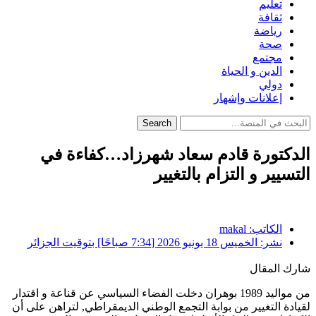
تعليم
ثقافة
رياضة
صحة
مجتمع
الدين و الحياة
دولي
إعلانات وإشهار
Search
الدكتورة قادم سعاد شهرزاد…كفاءة في
التسيير و التزام بالتغيير
الكاتب:
makal
نشر:
الخميس 18 يونيو 2026 [7:34 صباحًا] بتوقيت الجزائر
شارك المقال
من مواليد 1989 بوهران دخلت الفضاء السياسي عن قناعة و اقتدار
لقيادة التغيير من بوابة التجمع الوطني الديمقراطي, لتراهن على أن