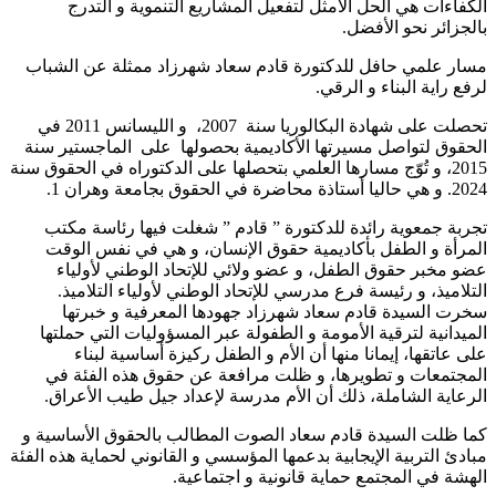
الكفاءات هي الحل الأمثل لتفعيل المشاريع التنموية و التدرج
بالجزائر نحو الأفضل.
مسار علمي حافل للدكتورة قادم سعاد شهرزاد ممثلة عن الشباب
لرفع راية البناء و الرقي.
تحصلت على شهادة البكالوريا سنة 2007، و الليسانس 2011 في
الحقوق لتواصل مسيرتها الأكاديمية بحصولها على الماجستير سنة
2015، و تُوّج مسارها العلمي بتحصلها على الدكتوراه في الحقوق سنة
2024. و هي حاليا أستاذة محاضرة في الحقوق بجامعة وهران 1.
تجربة جمعوية رائدة للدكتورة ” قادم ” شغلت فيها رئاسة مكتب
المرأة و الطفل بأكاديمية حقوق الإنسان، و هي في نفس الوقت
عضو مخبر حقوق الطفل، و عضو ولائي للإتحاد الوطني لأولياء
التلاميذ، و رئيسة فرع مدرسي للإتحاد الوطني لأولياء التلاميذ.
سخرت السيدة قادم سعاد شهرزاد جهودها المعرفية و خبرتها
الميدانية لترقية الأمومة و الطفولة عبر المسؤوليات التي حملتها
على عاتقها، إيمانا منها أن الأم و الطفل ركيزة أساسية لبناء
المجتمعات و تطويرها، و ظلت مرافعة عن حقوق هذه الفئة في
الرعاية الشاملة، ذلك أن الأم مدرسة لإعداد جيل طيب الأعراق.
كما ظلت السيدة قادم سعاد الصوت المطالب بالحقوق الأساسية و
مبادئ التربية الإيجابية بدعمها المؤسسي و القانوني لحماية هذه الفئة
الهشة في المجتمع حماية قانونية و اجتماعية.