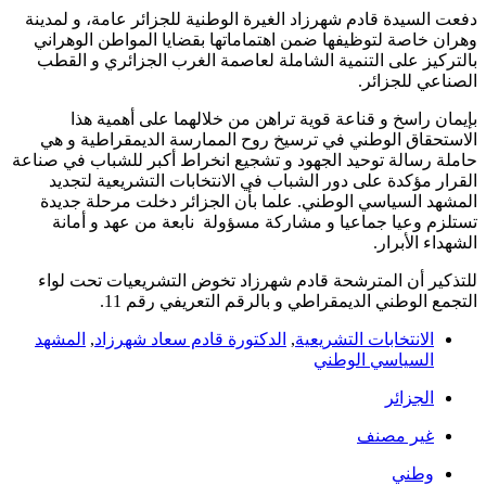
دفعت السيدة قادم شهرزاد الغيرة الوطنية للجزائر عامة، و لمدينة
وهران خاصة لتوظيفها ضمن اهتماماتها بقضايا المواطن الوهراني
بالتركيز على التنمية الشاملة لعاصمة الغرب الجزائري و القطب
الصناعي للجزائر.
بإيمان راسخ و قناعة قوية تراهن من خلالهما على أهمية هذا
الاستحقاق الوطني في ترسيخ روح الممارسة الديمقراطية و هي
حاملة رسالة توحيد الجهود و تشجيع انخراط أكبر للشباب في صناعة
القرار مؤكدة على دور الشباب في الانتخابات التشريعية لتجديد
المشهد السياسي الوطني. علما بأن الجزائر دخلت مرحلة جديدة
تستلزم وعيا جماعيا و مشاركة مسؤولة نابعة من عهد و أمانة
الشهداء الأبرار.
للتذكير أن المترشحة قادم شهرزاد تخوض التشريعيات تحت لواء
التجمع الوطني الديمقراطي و بالرقم التعريفي رقم 11.
الانتخابات التشريعية
,
الدكتورة قادم سعاد شهرزاد
,
المشهد
السياسي الوطني
الجزائر
غير مصنف
وطني