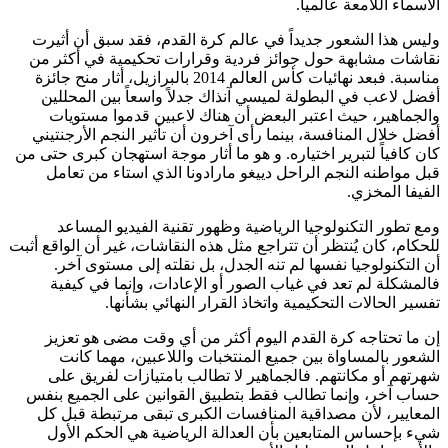
الأسماء اللامعة عالمياً.
وليس هذا الشعور جديداً في عالم كرة القدم، فقد سبق أن أثيرت
نقاشات مشابهة حول جوائز فردية وقرارات تحكيمية في أكثر من
مناسبة. فبعد نهائيات كأس العالم 2014 بالبرازيل، أثار منح جائزة
أفضل لاعب في البطولة لميسي آنذاك جدلاً واسعاً بين المحللين
والجماهير، حيث اعتبر البعض أن هناك لاعبين قدموا مستويات
أفضل خلال المنافسة، بينما رأى آخرون أن تأثير النجم الأرجنتيني
كان كافياً لتبرير اختياره. و هو ما أثار موجة استهجان كبرى حتى من
قبل مواطنه النجم الراحل دييغو مارادونا الذي استاء من تعامل
الفيفا المخزي.
ومع تطور التكنولوجيا الرياضية وظهور تقنية الفيديو المساعد
للحكام، كان يُنتظر أن تتراجع مثل هذه النقاشات، غير أن الواقع أثبت
أن التكنولوجيا نفسها لم تنه الجدل، بل نقلته إلى مستوى آخر.
فالمشكلة لم تعد في غياب الصور أو الإعادات، وإنما في كيفية
تفسير الحالات التحكيمية واتخاذ القرار النهائي بشأنها.
إن ما تحتاجه كرة القدم اليوم أكثر من أي وقت مضى هو تعزيز
الشعور بالمساواة بين جميع المنتخبات واللاعبين، مهما كانت
شهرتهم أو مكانتهم. فالجماهير لا تطالب بامتيازات لفريق على
حساب آخر، وإنما تطالب فقط بتطبيق القوانين على الجميع بنفس
المعايير، لأن مصداقية المنافسات الكبرى تبقى مرتبطة قبل كل
شيء بإحساس المتابعين بأن العدالة الرياضية هي الحكم الأول