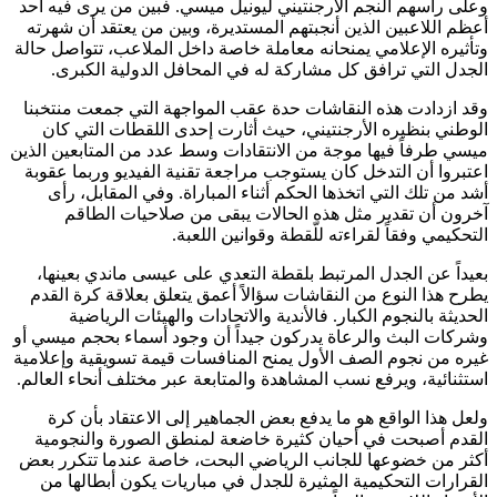
وعلى رأسهم النجم الأرجنتيني ليونيل ميسي. فبين من يرى فيه أحد
أعظم اللاعبين الذين أنجبتهم المستديرة، وبين من يعتقد أن شهرته
وتأثيره الإعلامي يمنحانه معاملة خاصة داخل الملاعب، تتواصل حالة
الجدل التي ترافق كل مشاركة له في المحافل الدولية الكبرى.
وقد ازدادت هذه النقاشات حدة عقب المواجهة التي جمعت منتخبنا
الوطني بنظيره الأرجنتيني، حيث أثارت إحدى اللقطات التي كان
ميسي طرفاً فيها موجة من الانتقادات وسط عدد من المتابعين الذين
اعتبروا أن التدخل كان يستوجب مراجعة تقنية الفيديو وربما عقوبة
أشد من تلك التي اتخذها الحكم أثناء المباراة. وفي المقابل، رأى
آخرون أن تقدير مثل هذه الحالات يبقى من صلاحيات الطاقم
التحكيمي وفقاً لقراءته للّقطة وقوانين اللعبة.
بعيداً عن الجدل المرتبط بلقطة التعدي على عيسى ماندي بعينها،
يطرح هذا النوع من النقاشات سؤالاً أعمق يتعلق بعلاقة كرة القدم
الحديثة بالنجوم الكبار. فالأندية والاتحادات والهيئات الرياضية
وشركات البث والرعاة يدركون جيداً أن وجود أسماء بحجم ميسي أو
غيره من نجوم الصف الأول يمنح المنافسات قيمة تسويقية وإعلامية
استثنائية، ويرفع نسب المشاهدة والمتابعة عبر مختلف أنحاء العالم.
ولعل هذا الواقع هو ما يدفع بعض الجماهير إلى الاعتقاد بأن كرة
القدم أصبحت في أحيان كثيرة خاضعة لمنطق الصورة والنجومية
أكثر من خضوعها للجانب الرياضي البحت، خاصة عندما تتكرر بعض
القرارات التحكيمية المثيرة للجدل في مباريات يكون أبطالها من