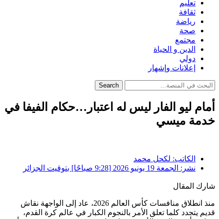
تعليم
ثقافة
رياضة
صحة
مجتمع
الدين و الحياة
دولي
إعلانات وإشهار
Search
أمام ليو الفار ليس له اعتبار…حكام الفيفا في
خدمة ميسي
الكاتب:
لكحل محمد
نشر:
الجمعة 19 يونيو 2026 [9:28 صباحًا] بتوقيت الجزائر
شارك المقال
منذ انطلاق منافسات كأس العالم 2026، عاد إلى الواجهة نقاش
قديم يتجدد كلما تعلق الأمر بالنجوم الكبار في عالم كرة القدم،