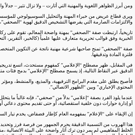
ومن أبرز الظواهر اللغوية والمهنية التي أثارت – ولا تزال تثير – جد
ويرى قطاع عريض من خبراء المهنة والتحليل السوسيولوجي للمؤسسات 
والالتزامات الصارمة التي يفرضها التشخيص الدقيق لهوية “الصحفي”،
​تاريخياً، ارتبطت صفة “الصحفي” بمهنة واضحة المعالم، تقوم على ركائ
الخبرية وفق قوالب تحريرية متعارف عليها علمياً (كالخبر، التقرير، ال
صفة “الصحفي” تمنح صاحبها شرعية مهنية ناتجة عن التكوين المتخصص
فلترة المادة وتدقيقها.
في المقابل، ظهر مصطلح “الإعلامي” كمفهوم مستحدث، اتسع تدريجياً ل
الدقيق عبر النقاط التالية، إذ ​يسمح مصطلح “الإعلامي” بدمج فئات مت
فأصبح يطلق على مقدم البرامج الترفيهية، والمذيع، والمنشط، ومؤثر م
المحتوى الإخباري” وبين “الظهور الاتصالي”.
​عندما يلوذ الفرد بصفة “إعلامي” بدلاً من “صحفي”، فإنه غالباً ما يتحلل
أو إدارة حوارات دون خلفية استقصائية، أو حتى تقديم محتوى دعائي أو
​إن الإبقاء على “الإعلام” بمفهومه العام كإطار فضفاض، يخدم تيار ا
هذا الهروب من التسمية الدقيقة يحرم الجمهور من فرصة فرز وتحديد ا
الخلط المفاهيمي لم يمر دون ترك آثار واضحة على البيئة الاتصالية ،من