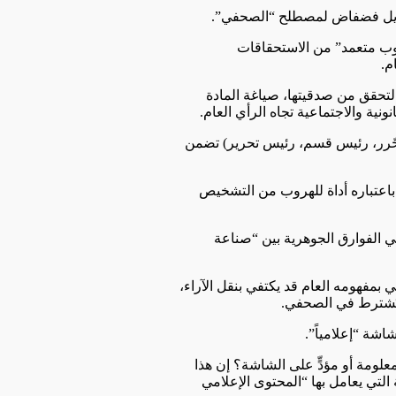
” كبديل فضفاض لمصطلح “الصحفي”.
وب متعمد” من الاستحقاقات
م.
التحقق من صدقيتها، صياغة المادة
نية والاجتماعية تجاه الرأي العام.
محّرر، رئيس قسم، رئيس تحرير) تضمن
باعتباره أداة للهروب من التشخيص
ي الفوارق الجوهرية بين “صناعة
مي بمفهومه العام قد يكتفي بنقل الآراء،
 تُشترط في الصحفي.
شة “إعلامياً”.
ومة أو مؤدٍّ على الشاشة؟ ​إن هذا
التي يعامل بها “المحتوى الإعلامي