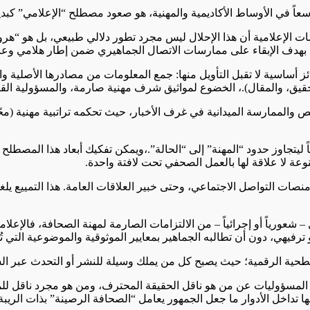
لاً واسعاً في الأوساط الأكاديمية والمهنية، هو صعود مصطلح “الإعلامي
الإعلامية أن هذا الإحلال ليس مجرد تطور دلالي طبيعي، بل هو “هر
 بهدف الإبقاء على ممارسات الاتصال الجماهيري ضمن إطار هلامي وعا
ز أساسية لا تقبل التأويل منها: جمع المعلومات من مصادرها الأصلية و
تحقيق، والمقال).، الخضوع لمواثيق شرف مهنية صارمة، والمسؤولية القانو
 والممارسة الميدانية في غرف الأخبار، حيث تحكمه تراتبية مهنية (
يتجاوز حدود “المهنة” إلى “الحالة”.،ويمكن تفكيك أبعاد هذا المصطلح 
نوعة لا علاقة لها بالعمل الصحفي تحت لافتة واحدة.
نصات التواصل الاجتماعي، وحتى خبير العلاقات العامة. هذا التمييع يلغ
 – شعورياً أو إجرائياً – من الالتزامات الصارمة لمهنة الصحافة، فالإعلا
 ترفيهي، دون أن تطالبه الجماهير بمعايير الموثوقية والموضوعية التي
لسطحية الرقمية؛ حيث يصبح كل من يملك وسيلة للنشر أو التحدث عبر الشا
لمسؤوليات عن من هو ناقل الحقيقة المحترف، ومن هو مجرد ناقل للمعل
ها تداخل الأدوار ما جعل الجمهور يعامل “الصحافة الرصينة” بذات الريبة 