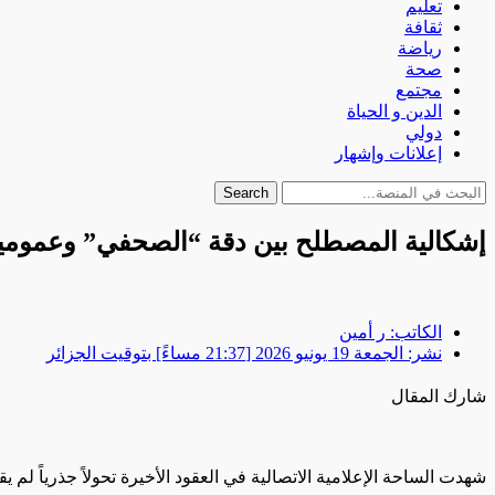
تعليم
ثقافة
رياضة
صحة
مجتمع
الدين و الحياة
دولي
إعلانات وإشهار
Search
إشكالية المصطلح بين دقة “الصحفي” وعمومي
الكاتب:
ر أمين
نشر:
الجمعة 19 يونيو 2026 [21:37 مساءً] بتوقيت الجزائر
شارك المقال
​شهدت الساحة الإعلامية الاتصالية في العقود الأخيرة تحولاً جذرياً ل