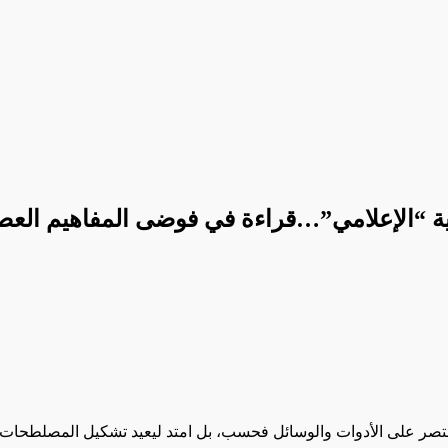
ة “الإعلامي”…قراءة في فوضى المفاهيم العص
م يقتصر على الأدوات والوسائل فحسب، بل امتد ليعيد تشكيل المصلطحات و