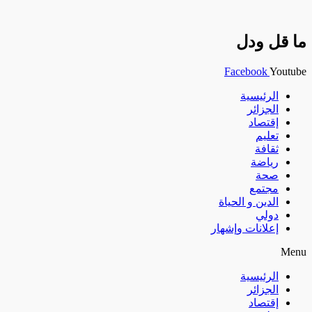
ما قل ودل
Facebook
Youtube
الرئيسية
الجزائر
إقتصاد
تعليم
ثقافة
رياضة
صحة
مجتمع
الدين و الحياة
دولي
إعلانات وإشهار
Menu
الرئيسية
الجزائر
إقتصاد