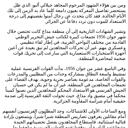
ومن بين هؤلاء الشهود المرحوم المجاهد جيلالي ألبو، الذي ظل
يستحضر تفاصيل المعركة بعيون دامعة كلما عاد به الزمن إلى تلك
الأيام الخالدة. فقد كان يتحدث عن رجال آمنوا بقضيتهم إلى درجة
الاستعداد للموت دون تردد دفاعاً عن الجزائر.
وتشير الشهادات التاريخية إلى أن منطقة مذاغ كانت تحتضن خلال
شهر جوان 1956 تجمعات كبيرة لكتائب جيش التحرير الوطني
القادمة من مختلف النواحي الغربية، في إطار لقاء تنظيمي
وعسكري مهم. غير أن تحركات المجاهدين لم تبق بعيدة عن أعين
أجهزة الاستخبارات الاستعمارية التي سارعت إلى تحريك قوات
ضخمة لمحاصرة المنطقة.
وفي التاسع عشر من جوان 1956، بدأت القوات الفرنسية عملية
تمشيط واسعة النطاق بمشاركة وحدات من المظليين والمدرعات
والقوات الخاصة، مدعومة بعناصر بحرية وجوية، بهدف القضاء على
تجمعات المجاهدين في المنطقة. غير أن ما لم يكن في حسبان
الجيش الفرنسي هو الاستعداد المحكم للمجاهدين الذين نصبوا كميناً
محكماً في مضيق واد مذاغ، حيث تحولت الثقة الفرنسية إلى صدمة
حقيقية أمام شراسة المقاومة الجزائرية.
ومع الساعات الأولى للاشتباكات، وجد المظليون الفرنسيون أنفسهم
أمام مقاتلين يعرفون تضاريس المنطقة شبراً شبراً، ويتمتعون بإرادة
قتالية استثنائية. فاستطاع المجاهدون بفضل تحصيناتهم الجيدة
وشجاعتهم النادرة أن يوقفوا تقدم القوات الفرنسية ويلحقوا بها