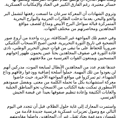
خسائر معتبرة، رغم الفارق الكبير في العتاد والإمكانيات العسكرية.
وتروي الشهادات أن المعركة سرعان ما اتسعت رقعتها لتشمل البر
والجو والبحر، بعدما تدخلت الطائرات الحربية والبوارج البحرية
المتمركزة قبالة سواحل البرج الأبيض ومذاغ لقصف مواقع
المجاهدين ومحاصرتهم من مختلف الجهات.
وفي خضم تلك المواجهة غير المتكافئة، برزت واحدة من أروع صور
التضحية في تاريخ الثورة التحريرية. فحين أصبح الانسحاب التكتيكي
ضرورياً للحفاظ على ما تبقى من قوات جيش التحرير الوطني، نادى
قادة الثورة في صفوف المجاهدين بحثاً عمن يحمون ظهور إخوانهم
المنسحبين ويمنعون القوات الفرنسية من ملاحقتهم.
عندها تقدم عدد من المجاهدين الأبطال لمبايعة الموت، مدركين أنهم
لن يعودوا من تلك المهمة. حملوا أسلحة إضافية وودعوا رفاقهم وداع
الشهداء، ثم تمركزوا في مواقع المواجهة الأخيرة، حيث خاضوا
معركة استشهادية بكل ما تحمله الكلمة من معنى. وبفضل صمودهم
الأسطوري تمكنت بقية الكتائب من الانسحاب نحو المناطق الجبلية
والغابات الكثيفة وإعادة تنظيم صفوفها بعيداً عن قبضة الجيش
الفرنسي.
واستمرت المعارك إلى غاية حلول الظلام، قبل أن تتجدد في اليوم
التالي مع وصول تعزيزات عسكرية فرنسية جديدة قادمة من
تلمسان ومدعمة بعتاد ثقيل. غير أن المجاهدين واصلوا مقاومتهم