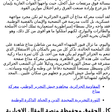
ببسالة فوق مرتفعات جبل أكحل، حيث واجهوا القوات الغازية بإيمان
لا يتزعزع وإرادة صنعت الفرق رغم اختلال موازين القوة.
لقد أثبتت معركة مذاغ أن الثورة الجزائرية لم تكن مجرد مواجهة
عسكرية، بل كانت مدرسة في التضحية والإيمان بالقضية الوطنية.
فقد واجه رجال بسطاء إمبراطورية استعمارية تملك أحدث الأسلحة
والطائرات والبوارج، لكنهم امتلكوا ما هو أقوى من كل ذلك، وهو
الإيمان بحرية الجزائر.
واليوم، ما تزال قبور الشهداء القريبة من شاطئ مذاغ شاهدة على
تلك الملحمة الخالدة، تذّكر كل من يمر بالمكان بأن الاستقلال الذي
تنعم به الجزائر اليوم لم يكن هبة من أحد، بل كان ثمرة دماء زكية
سالت على هذه الأرض الطاهرة. وستبقى معركة مذاغ صفحة
مشرقة في سجل الثورة التحريرية، ودليلاً على أن الشعب الجزائري
كان وسيظل مستعداً للتضحية دفاعاً عن وطنه وكرامته وسيادته…
رحم الله بواسل جيش التحرير و جعلهم من سكان علّيين…المجد
والخلود لشهدائنا الأبرار.
المقاومة الجزائرية
,
مجاهدو جيش التحرير الوطني
,
معركة
مذاغ
الثورة التحريرية المجيدة
,
الدين و الحياة
,
الذاكرة الوطنية
كل الحقوق محفوظة منصة المقال الإخبارية