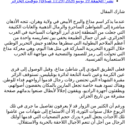
نشر:
الجمعة 19 يونيو 2026 [11:29 صباحًا] بتوقيت الجزائر
شارك المقال
عندما يذكر اسم مذاغ والبرج الأبيض في ولاية وهران، تتجه الأذهان
مباشرة إلى الشواطئ الساحرة والرمال الذهبية والغابات الكثيفة
التي جعلت من المنطقة إحدى أبرز الوجهات السياحية في الغرب
الجزائري. غير أن جمال الطبيعة يخفي بين تضاريسه واحدة من
أعظم الملاحم البطولية التي سطرها مجاهدو جيش التحرير الوطني
خلال الثورة التحريرية المباركة في مثل هذا اليوم، وهي معركة مذاغ
التي تحولت إلى رمز للصمود والتضحية في مواجهة آلة الحرب
الاستعمارية الفرنسية.
فعلى الطريق المؤدي إلى شاطئ مذاغ، وقبل الوصول إلى قرى
عين الكرمة وعين تاسة التابعة لدائرة بوتليليس، تستوقف الزائر
مقبرة الشهداء التي تحتضن رفات رجال قدموا أرواحهم فداء للوطن.
وهناك تسود هيبة خاصة تجعل المارين بالمكان يخفضون أصواتهم،
ويطفئون أجهزة الراديو، ويقفون إجلالاً لأبطال صنعوا بدمائهم صفحة
مشرقة من تاريخ الجزائر.
ورغم أن الكثير من الزوار قد لا يعرفون تفاصيل ما جرى في تلك
الربوع خلال سنوات الثورة، إلا أن الاستماع إلى شهادات من عاشوا
تلك الأحداث يجعل المرء يدرك حجم التضحيات التي قدمها أولئك
الرجال من أجل أن تنعم الأجيال اللاحقة بالحرية والاستقلال.