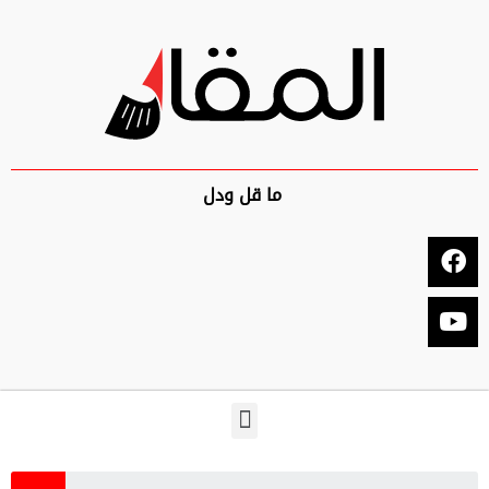
ما قل ودل