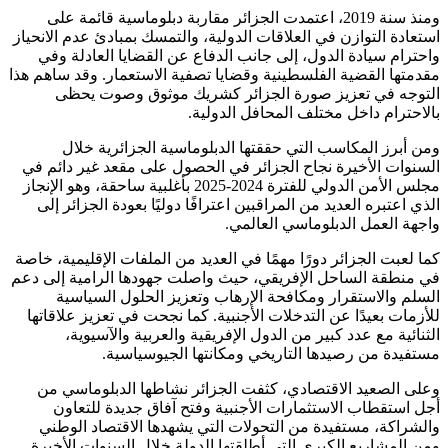
ومنذ سنة 2019، اعتمدت الجزائر مقاربة دبلوماسية قائمة على
استعادة التوازن في العلاقات الدولية، والتمسك بمبادئ عدم الانحياز
واحترام سيادة الدول، إلى جانب الدفاع عن القضايا العادلة وفي
مقدمتها القضية الفلسطينية وقضايا تصفية الاستعمار. وقد ساهم هذا
التوجه في تعزيز صورة الجزائر كشريك موثوق وصوت يحظى
بالاحترام داخل مختلف المحافل الدولية.
ومن أبرز المكاسب التي حققتها الدبلوماسية الجزائرية خلال
السنوات الأخيرة نجاح الجزائر في الحصول على مقعد غير دائم في
مجلس الأمن الدولي للفترة 2024-2025 بأغلبية ساحقة، وهو الإنجاز
الذي اعتبره العديد من المراقبين اعترافًا دوليًا بعودة الجزائر إلى
واجهة العمل الدبلوماسي العالمي.
كما لعبت الجزائر دورًا مهمًا في العديد من الملفات الإقليمية، خاصة
في منطقة الساحل الإفريقي، حيث واصلت جهودها الرامية إلى دعم
السلم والاستقرار ومكافحة الإرهاب وتعزيز الحلول السياسية
للأزمات بعيدًا عن التدخلات الأجنبية. كما نجحت في تعزيز علاقاتها
الثنائية مع عدد كبير من الدول الإفريقية والعربية والآسيوية،
مستفيدة من رصيدها التاريخي ومكانتها الجيوسياسية.
وعلى الصعيد الاقتصادي، كثفت الجزائر نشاطها الدبلوماسي من
أجل استقطاب الاستثمارات الأجنبية وفتح آفاق جديدة للتعاون
والشراكة، مستفيدة من التحولات التي يشهدها الاقتصاد الوطني
ومن المشاريع الكبرى التي أطلقتها الدولة خلال السنوات الأخيرة.