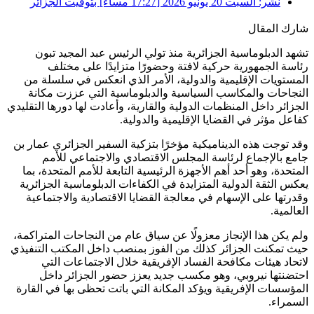
نشر:
السبت 20 يونيو 2026 [17:27 مساءً] بتوقيت الجزائر
شارك المقال
تشهد الدبلوماسية الجزائرية منذ تولي الرئيس عبد المجيد تبون
رئاسة الجمهورية حركية لافتة وحضورًا متزايدًا على مختلف
المستويات الإقليمية والدولية، الأمر الذي انعكس في سلسلة من
النجاحات والمكاسب السياسية والدبلوماسية التي عززت مكانة
الجزائر داخل المنظمات الدولية والقارية، وأعادت لها دورها التقليدي
كفاعل مؤثر في القضايا الإقليمية والدولية.
وقد توجت هذه الديناميكية مؤخرًا بتزكية السفير الجزائري عمار بن
جامع بالإجماع لرئاسة المجلس الاقتصادي والاجتماعي للأمم
المتحدة، وهو أحد أهم الأجهزة الرئيسية التابعة للأمم المتحدة، بما
يعكس الثقة الدولية المتزايدة في الكفاءات الدبلوماسية الجزائرية
وقدرتها على الإسهام في معالجة القضايا الاقتصادية والاجتماعية
العالمية.
ولم يكن هذا الإنجاز معزولًا عن سياق عام من النجاحات المتراكمة،
حيث تمكنت الجزائر كذلك من الفوز بمنصب داخل المكتب التنفيذي
لاتحاد هيئات مكافحة الفساد الإفريقية خلال الاجتماعات التي
احتضنتها نيروبي، وهو مكسب جديد يعزز حضور الجزائر داخل
المؤسسات الإفريقية ويؤكد المكانة التي باتت تحظى بها في القارة
السمراء.