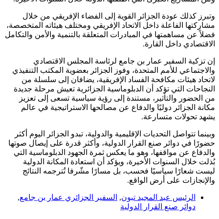
وتبرز كذلك عودة الجزائر القوية إلى الفضاء الإفريقي من خلال
مشاركتها الفاعلة داخل الاتحاد الإفريقي ومختلف هيئاته المتخصصة،
فضلاً عن مساهمتها في المبادرات المتعلقة بالتنمية والأمن والتكامل
الاقتصادي داخل القارة.
إن تزكية السفير عمار بن جامع لرئاسة المجلس الاقتصادي
والاجتماعي للأمم المتحدة، وفوز الجزائر بعضوية المكتب التنفيذي
لاتحاد هيئات مكافحة الفساد الإفريقية، يضافان إلى سلسلة من
النجاحات التي تؤكد أن الدبلوماسية الجزائرية تعيش مرحلة جديدة
من الحضور والتأثير، مستندة إلى رؤية سياسية تسعى إلى تعزيز
مكانة الجزائر دوليًا والدفاع عن مصالحها الاستراتيجية في عالم
يشهد تحولات متسارعة.
وبينما تتواصل التحديات الإقليمية والدولية، تبدو الجزائر اليوم أكثر
حضورًا في دوائر صنع القرار الدولية، وأكثر قدرة على إيصال صوتها
والدفاع عن مواقفها، وهو ما يعكس ثمرة الجهود الدبلوماسية التي
بُذلت خلال السنوات الأخيرة، ويؤكد أن استعادة المكانة الدولية
ليست شعارًا سياسيًا فحسب، بل مسارًا مشّرفا تُترجمه النتائج
والإنجازات على أرض الواقع.
الرئيس عبد المجيد تبون
,
السفير الجزائري عمار بن جامع
,
دوائر صنع القرار الدولية