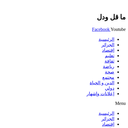
ما قل ودل
Facebook
Youtube
الرئيسية
الجزائر
إقتصاد
تعليم
ثقافة
رياضة
صحة
مجتمع
الدين و الحياة
دولي
إعلانات وإشهار
Menu
الرئيسية
الجزائر
إقتصاد