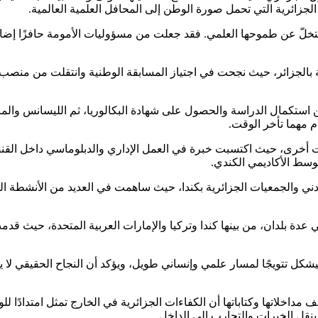
الجزائرية التي تحمل صورة الوطن إلى المحافل العلمية العالمية.
م تتخلّ عن طموحها العلمي. فقد جعلت من مسؤوليات الأمومة حافزًا إضافي
 بالجزائر، حيث نجحت في اجتياز المسابقة الوطنية وانتقلت من منصب
 استكمال الدراسة والحصول على شهادة البكالوريا، ثم الليسانس والما
م مهما تأخر الوقت.
 أخرى، حيث اكتسبت خبرة في العمل الإداري والدبلوماسي داخل القنصل
وسط الأكاديمي الكندي.
والجمعيات الجزائرية بكندا، حيث ساهمت في العديد من الأنشطة التي ته
 عدة بلدان، من بينها كندا وتركيا والإمارات العربية المتحدة، حيث قد
 الملهمين العرب لسنة 2025 في فئة الأفراد ليشكل تتويجًا لمسار علمي وإنساني طويل، ويؤكد أ
مداخلاتها وكتاباتها أن الكفاءات الجزائرية في الخارج تمثل امتدادًا ل
بنقل الخبرات والتجارب إلى الداخل.