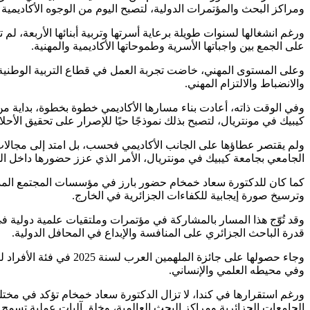
ومراكز البحث والمؤتمرات الدولية، لتصبح اليوم من الوجوه الأكاديمية 
ورغم انشغالها لسنوات طويلة برعاية أسرتها وتربية أبنائها الأربعة، ل
على الجمع بين واجباتها الأسرية وطموحاتها الأكاديمية والمهنية.
وعلى المستوى المهني، خاضت تجربة العمل في قطاع التربية الوطنية
والانضباط والالتزام المهني.
وفي الوقت ذاته، أعادت بناء مسارها الأكاديمي خطوة بخطوة، بداية من
كيبيك في مونتريال، لتصبح بذلك نموذجًا حيًا للإصرار على تحقيق الأحلا
ولم يقتصر عطاؤها على الجانب الأكاديمي فحسب، بل امتد إلى مجالات
الجامعي بجامعة كيبيك في مونتريال، الأمر الذي عزز حضورها داخل ال
كما كان للدكتورة سعاد خمخام حضور بارز في مؤسسات المجتمع المدني 
وترسيخ صورة إيجابية للكفاءات الجزائرية في الخارج.
وقد تُوّج هذا المسار بالمشاركة في مؤتمرات وملتقيات علمية دولية في
قدرة الباحث الجزائري على المنافسة والإبداع في المحافل الدولية.
وجاء حصولها على جائزة
وفي محيطه العلمي والإنساني.
ورغم استقرارها في كندا، لا تزال الدكتورة سعاد خمخام تؤكد في مختلف 
الجامعات الجزائرية ومراكز البحث العالمية، وخلق آليات عملية تسمح 