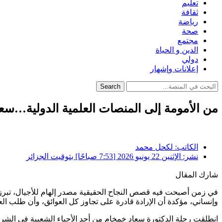
تعليم
ثقافة
رياضة
صحة
مجتمع
الدين و الحياة
دولي
إعلانات وإشهار
Search
من الأمومة إلى المنصات العلمية الدولية…سع
الكاتب:
لكحل محمد
نشر:
الإثنين 22 يونيو 2026 [7:53 صباحًا] بتوقيت الجزائر
شارك المقال
في زمن أصبحت فيه قصص النجاح الحقيقية مصدر إلهام للأجيال، تبرز ا
وإنساني، مؤكدة أن الإرادة قادرة على تجاوز كل العوائق، وأن طلب العل
انطلقت رحلة الدكتورة سعاد خمخام من أحد الأحياء الشعبية في الشر