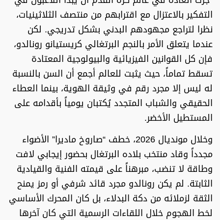
التفكير بالاعتزال مع اقترابهم من منتصف الثلاثينيات،
نظرا لتراجع مجهودهم البدني بشكل تدريجي. لكن
عندما يتعلق الأمر بالنجم البرتغالي كريستيانو رونالدو،
فإن كل القوانين الفيزيائية والبيولوجية المعتادة
تسقط تماماً، حيث يثبت للعالم أجمع أن السن بالنسبة
له ليس إلا مجرد رقم في وثيقة الهوية، بينما العطاء
الحقيقي والشباب المتجدد يُكتبان يومياً بأقدامه على
المستطيل الأخضر.
وخلال مونديال 2026، خطف “صاروخ ماديرا” الأضواء
مجدداً وقاد منتخب بلاده البرتغال بحضور إيجابي لافت
وطاقة لا تنضب، مبرهناً على قيمته الفنية والقيادية
الثابتة. لم يكن رونالدو مجرد قائد شرفي أو رمز يمنح
الثقة لزملائه من دكة البدلاء، بل كان المحرك الأساسي
لخط الهجوم خلال اللقاءات الرسمية التي كان آخرها