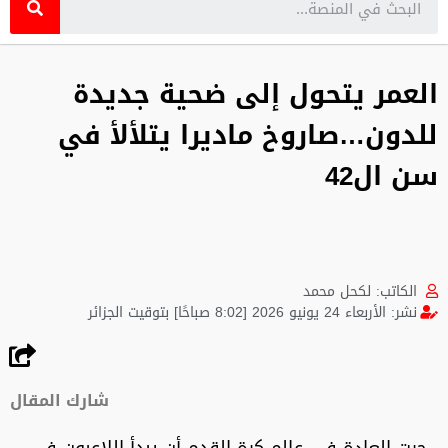
العمر يتحول إلى ضحية جديدة
للدون…صاروخ ماديرا يتلألأ في
سن ال42
الكاتب:
لكحل محمد
نشر:
الأربعاء 24 يونيو 2026 [8:02 صباحًا] بتوقيت الجزائر
شارك المقال
جرت العادة في عالم كرة القدم أن يبدأ اللاعبون في