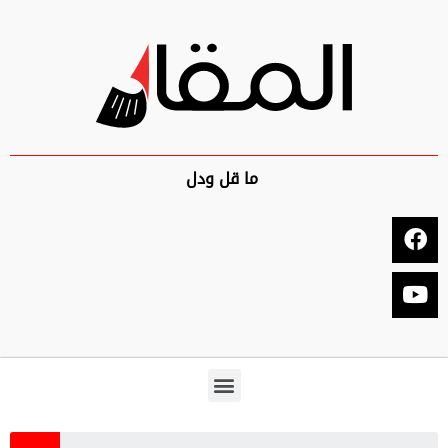
ما قل ودل