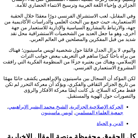
الجزائري وإحياء اللغة العربية وترسيخ الانتماء الحضاري للأمة.
وفي المقابل، لعب الاستشراق الفرنسي دورًا معقدًا خلال الحقبة
الاستعمارية، حيث جمع بين البحث العلمي والدراسات الأكاديمية من
جهة، والارتباط بالمشاريع السياسية والإدارية للاستعمار من جهة
أخرى، وهو ما جعل العديد من الشخصيات الاستشراقية محل نقد
شديد من قبل المفكرين والمصلحين في العالم العربي.
واليوم، لا يزال الجدل قائمًا حول شخصية لويس ماسينيون؛ فهناك
من يراه باحثًا كبيرًا ساهم في التعريف ببعض جوانب التراث
الإسلامي، وهناك من يعتبره جزءًا من المنظومة الفكرية التي رافقت
المشروع الاستعماري الفرنسي.
لكن المؤكد أن السجال بين ماسينيون والإبراهيمي يكشف جانبًا مهمًا
من تاريخ الجزائر الثقافي والفكري، ويؤكد أن معركة التحرر لم تكن
فقط معركة السلاح، بل كانت أيضًا معركة الأفكار والرؤى
والتصورات حول الهوية والمستقبل.
الحركة الإصلاحية الجزائرية
,
الشيخ محمد البشير الإبراهيمي
,
جمعية العلماء المسلمين
,
لويس ماسينيون
الدين و الحياة
كل الحقوق محفوظة منصة المقال الإخبارية