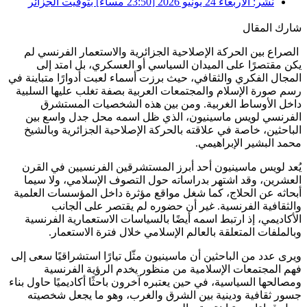
نشر:
الأربعاء 24 يونيو 2026 [23:50 مساءً] بتوقيت الجزائر
شارك المقال
الصراع بين الحركة الإصلاحية الجزائرية والاستعمار الفرنسي لم
يكن مقتصرًا على الميدان السياسي أو العسكري، بل امتد إلى
المجال الفكري والثقافي، حيث برزت أسماء لعبت أدوارًا متباينة في
رسم صورة الإسلام والمجتمعات العربية بصفة تغلب عليها السلبية
داخل الأوساط الغربية. ومن بين هذه الشخصيات المستشرق
الفرنسي لويس ماسينيون، الذي ظل اسمه محل جدل واسع بين
الباحثين، خاصة في علاقته بالحركة الإصلاحية الجزائرية وبالشيخ
محمد البشير الإبراهيمي.
يُعد لويس ماسينيون أحد أبرز المستشرقين الفرنسيين في القرن
العشرين، وقد اشتهر بدراساته حول التصوف الإسلامي، ولا سيما
أبحاثه عن الحلاج، كما شغل مواقع مؤثرة داخل المؤسسات العلمية
والثقافية الفرنسية. غير أن حضوره لم يقتصر على الجانب
الأكاديمي، إذ ارتبط اسمه أيضًا بالسياسات الاستعمارية الفرنسية
وبالملفات المتعلقة بالعالم الإسلامي خلال فترة الاستعمار.
ويرى عدد من الباحثين أن ماسينيون مثّل تيارًا استشراقيًا سعى إلى
فهم المجتمعات الإسلامية من منظور يخدم الرؤية الفرنسية
ومصالحها السياسية، في حين يعتبره آخرون باحثًا أكاديميًا حاول بناء
جسور ثقافية ودينية بين الشرق والغرب، وهو ما يجعل شخصيته