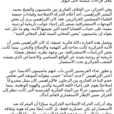
محل قراءات متباينة حتى اليوم.
وفي الجزائر، برز الخلاف الفكري بين ماسينيون والشيخ محمد
البشير الإبراهيمي، أحد أعلام الحركة الإصلاحية وقيادات جمعية
العلماء المسلمين الجزائريين. فقد كان الإبراهيمي يرى أن بعض
التوجهات الاستشراقية تسعى إلى إحياء جوانب تاريخية أو دينية
معينة على حساب القضايا الحية التي تعيشها الأمة، وهو ما عبّر عنه
بقوله إن ماسينيون “يحيي المعاني الميتة لقتل المعاني الحية”.
وتحمل هذه العبارة دلالة فكرية عميقة، إذ كان الإبراهيمي يعتبر أن
الأمة الجزائرية كانت بحاجة إلى النهضة والإصلاح والتحرر، بينما كانت
بعض الدراسات الاستشراقية، من وجهة نظره، تنشغل بقضايا
تاريخية أو روحية بعيدة عن الواقع السياسي والاجتماعي الذي يعيشه
الشعب الجزائري تحت الاستعمار.
و تطور عداء الفرنسيين الذين ناب عنهم ماسينيون أكاديميا، حين
اعتبر الإبراهيمي “أعدى أعدائه” حسب مقولته الموثقة التي تعكس
حجم التباعد الفكري بين الرجلين. فالإبراهيمي كان يمثل مشروعًا
إصلاحيًا يقوم على إحياء اللغة العربية والدين والهوية الوطنية، بينما
كان ماسينيون جزءًا من البيئة الفكرية الفرنسية التي كانت تنظر إلى
الجزائر ضمن الإطار الاستعماري القائم آنذاك.
وقد أدركت الحركة الإصلاحية الجزائرية مبكرًا أن المعركة ضد
الاستعمار لم تكن عسكرية فقط، بل كانت أيضًا معركة هوية وثقافة
وتعليم. ولذلك ركزت جمعية العلماء المسلمين على بناء الإنسان