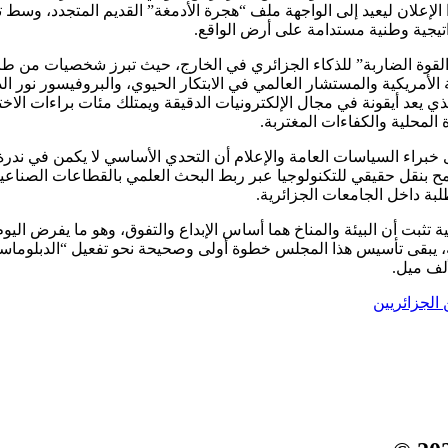
 الإعلان ليعيد إلى الواجهة ملف “هجرة الأدمغة” القديم المتجدد، وسط 
اتيجية وطنية مستدامة على أرض الواقع.
ل “القوة الضاربة” للذكاء الجزائري في الخارج، حيث تبرز شخصيات من
الأمريكية والمستشار العالمي في الابتكار الحيوي، والبروفيسور نور ال
ي يعد أيقونة في مجال الإلكترونيات الدقيقة ويمتلك مئات براءات الاخ
 المحلية والكفاءات المغتربة.
اء السياسات العامة والإعلام أن التحدي الأساسي لا يكمن في ندرة ال
سمح بنقل حقيقي للتكنولوجيا عبر ربط البحث العلمي بالقطاعات الصناع
لبة داخل الجامعات الجزائرية.
ية تثبت أن البيئة والمناخ هما أساس الإبداع والتفوق، وهو ما يفرض ا
ة، يبقى تأسيس هذا المجلس خطوة أولى وصحيحة نحو تفعيل “الدبلوماسية 
ألف ميل.
 الجزائريين