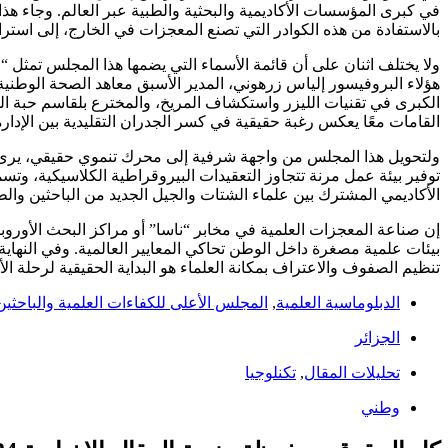
في كبرى المؤسسات الأكاديمية والبحثية والطبية عبر العالم. وجاء هذا
بالاستفادة من هذه الكوادر التي تصنع المعجزات في الخارج، إلى استر
ولا يختلف اثنان على أن قائمة الأسماء التي يضمها هذا المجلس تمث
هؤلاء البروفيسور إلياس زرهوني، المدير الأسبق معاهد الصحة الوطنية 
الكبرى في تقنيات الليزر واستكشاف المريخ، والمخترع بلقاسم حبة الذ
القامات معًا يعكس رغبة حقيقية في كسر الجدران التقليدية بين الإدارة
ولتحويل هذا المجلس من واجهة شرفية إلى محرك تنموي حقيقي، يرى خبر
توفير بيئة عمل مرنة تتجاوز التعقيدات البيروقراطية الكلاسيكية، وت
الأكاديمي المشترك بين علماء الشتات والجيل الجديد من الباحثين والط
إن صناعة المعجزات العلمية في مخابر “ناسا” أو مراكز البحث الأوروب
بيئات علمية مصغرة داخل الوطن تحاكي المعايير العالمية. وفي النهاي
تنظيم الصفوف والاعتراف بمكانة العلماء هو البداية الحقيقية لرحلة ال
الدبلوماسية العلمية
,
المجلس الأعلى للكفاءات العلمية والباحثين
الجزائر
تحليلات المقال
,
تكنلوجيا
وطني