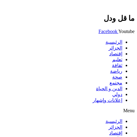
ما قل ودل
Facebook
Youtube
الرئيسية
الجزائر
إقتصاد
تعليم
ثقافة
رياضة
صحة
مجتمع
الدين و الحياة
دولي
إعلانات وإشهار
Menu
الرئيسية
الجزائر
إقتصاد