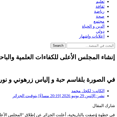
تعليم
ثقافة
رياضة
صحة
مجتمع
الدين و الحياة
دولي
إعلانات وإشهار
Search
إنشاء المجلس الأعلى للكفاءات العلمية والباح
في الصورة بلقاسم حبة و إلياس زرهوني و نور
الكاتب:
لكحل محمد
نشر:
الإثنين 29 يونيو 2026 [20:19 مساءً] بتوقيت الجزائر
شارك المقال
في خطوة وُصفت بالتاريخية، أعلنت الجزائر عن إطلاق “المجلس الأعلى ل