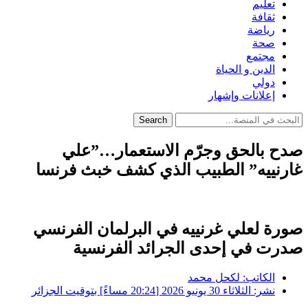
تعليم
ثقافة
رياضة
صحة
مجتمع
الدين و الحياة
دولي
إعلانات وإشهار
Search
صدح بالحق وجرّم الاستعمار…”علي
غارنييه” الطبيب الذي كشف خبث فرنسا
صورة لعلي غرنييه في البرلمان الفرنسي
صدرت في إحدى الجرائد الفرنسية
الكاتب:
لكحل محمد
نشر:
الثلاثاء 30 يونيو 2026 [20:24 مساءً] بتوقيت الجزائر