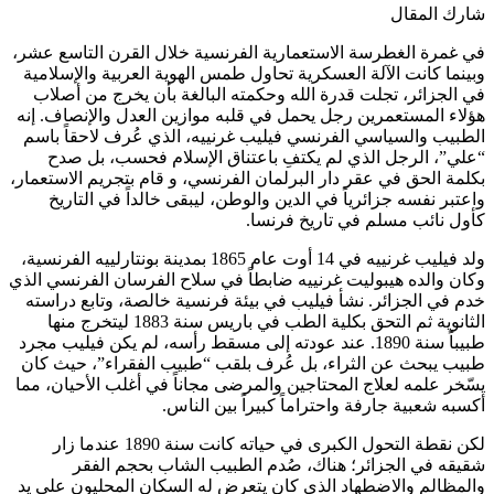
شارك المقال
في غمرة الغطرسة الاستعمارية الفرنسية خلال القرن التاسع عشر،
وبينما كانت الآلة العسكرية تحاول طمس الهوية العربية والإسلامية
في الجزائر، تجلت قدرة الله وحكمته البالغة بأن يخرج من أصلاب
هؤلاء المستعمرين رجل يحمل في قلبه موازين العدل والإنصاف. إنه
الطبيب والسياسي الفرنسي فيليب غرنييه، الذي عُرف لاحقاً باسم
“علي”، الرجل الذي لم يكتفِ باعتناق الإسلام فحسب، بل صدح
بكلمة الحق في عقر دار البرلمان الفرنسي، و قام بتجريم الاستعمار،
واعتبر نفسه جزائرياً في الدين والوطن، ليبقى خالداً في التاريخ
كأول نائب مسلم في تاريخ فرنسا.
ولد فيليب غرنييه في 14 أوت عام 1865 بمدينة بونتارلييه الفرنسية،
وكان والده هيبوليت غرنييه ضابطاً في سلاح الفرسان الفرنسي الذي
خدم في الجزائر. نشأ فيليب في بيئة فرنسية خالصة، وتابع دراسته
الثانوية ثم التحق بكلية الطب في باريس سنة 1883 ليتخرج منها
طبيباً سنة 1890. عند عودته إلى مسقط رأسه، لم يكن فيليب مجرد
طبيب يبحث عن الثراء، بل عُرف بلقب “طبيب الفقراء”، حيث كان
يسّخر علمه لعلاج المحتاجين والمرضى مجاناً في أغلب الأحيان، مما
أكسبه شعبية جارفة واحتراماً كبيراً بين الناس.
لكن نقطة التحول الكبرى في حياته كانت سنة 1890 عندما زار
شقيقه في الجزائر؛ هناك، صُدم الطبيب الشاب بحجم الفقر
والمظالم والاضطهاد الذي كان يتعرض له السكان المحليون على يد