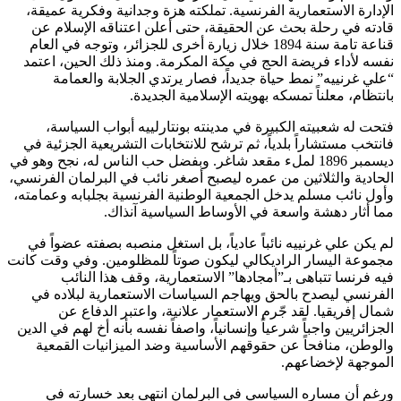
الإدارة الاستعمارية الفرنسية. تملكته هزة وجدانية وفكرية عميقة،
قادته في رحلة بحث عن الحقيقة، حتى أعلن اعتناقه الإسلام عن
قناعة تامة سنة 1894 خلال زيارة أخرى للجزائر، وتوجه في العام
نفسه لأداء فريضة الحج في مكة المكرمة. ومنذ ذلك الحين، اعتمد
“علي غرنييه” نمط حياة جديداً، فصار يرتدي الجلابة والعمامة
بانتظام، معلناً تمسكه بهويته الإسلامية الجديدة.
فتحت له شعبيته الكبيرة في مدينته بونتارلييه أبواب السياسة،
فانتخب مستشاراً بلدياً، ثم ترشح للانتخابات التشريعية الجزئية في
ديسمبر 1896 لملء مقعد شاغر. وبفضل حب الناس له، نجح وهو في
الحادية والثلاثين من عمره ليصبح أصغر نائب في البرلمان الفرنسي،
وأول نائب مسلم يدخل الجمعية الوطنية الفرنسية بجلبابه وعمامته،
مما أثار دهشة واسعة في الأوساط السياسية آنذاك.
لم يكن علي غرنييه نائباً عادياً، بل استغل منصبه بصفته عضواً في
مجموعة اليسار الراديكالي ليكون صوتاً للمظلومين. وفي وقت كانت
فيه فرنسا تتباهى بـ”أمجادها” الاستعمارية، وقف هذا النائب
الفرنسي ليصدح بالحق ويهاجم السياسات الاستعمارية لبلاده في
شمال إفريقيا. لقد جّرم الاستعمار علانية، واعتبر الدفاع عن
الجزائريين واجباً شرعياً وإنسانياً، واصفاً نفسه بأنه أخ لهم في الدين
والوطن، منافحاً عن حقوقهم الأساسية وضد الميزانيات القمعية
الموجهة لإخضاعهم.
ورغم أن مساره السياسي في البرلمان انتهى بعد خسارته في