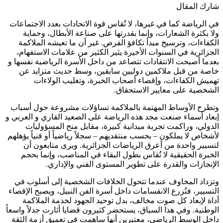
شارك المقال
في الرياضة كما في غيرها، لا تُقاس قوة الاتحادات بعدد الاجتماعات
ولا بكثرة الشعارات، وإنما بقدرتها على صناعة الأبطال، وحماية
الكفاءات، وترسيخ مبدأ تكافؤ الفرص. غير أن ما تعيشه الملاكمة
الجزائرية في السنوات الأخيرة يثير الكثير من علامات الاستفهام،
بعدما أصبحت الانتقادات تتصاعد من داخل الأسرة الرياضية نفسها و
خاصة من قبل ملاكمين دوليين سابقين، وسط حديث متزايد عن
تهميش الكفاءات، وإقصاء أصحاب الخبرة، وتغليب الولاءات
الشخصية على معايير الاستحقاق.
وتطرح الأوساط المهتمة بالملاكمة تساؤلات مشروعة حول أسباب
إبعاد أسماء صنعت مجد هذه الرياضة على الصعيد القاري و العربي و
الدولي، وراكمت تجربة ميدانية كبيرة، مقابل منح المسؤوليات
لأشخاص لا يملكون – بحسب منتقديهم – سجلاً رياضياً أو فنياً يؤهلهم
لتسيير واحدة من أعرق الرياضات الجزائرية. ويرى متابعون أن
الخبرة الحقيقية لا تُقاس بطول البقاء في المناصب، وإنما بحجم
الإنجازات والقدرة على تطوير المستوى الفني والإداري.
وتزداد المخاوف عندما تتحول الخلافات الشخصية إلى أسلوب في
التسيير، فتُزرع الانقسامات داخل أسرة الفن النبيل، ويصبح الإقصاء
أداة لإبعاد كل صوت مخالف، بدل توحيد الجهود لخدمة الملاكمة
الوطنية. وفي هذا السياق، يستحضر كثيرون قضايا أثارت جدلاً واسعاً
داخل الوسط الرياضي، معتبرين أنها ساهمت في تعميق أزمة الثقة