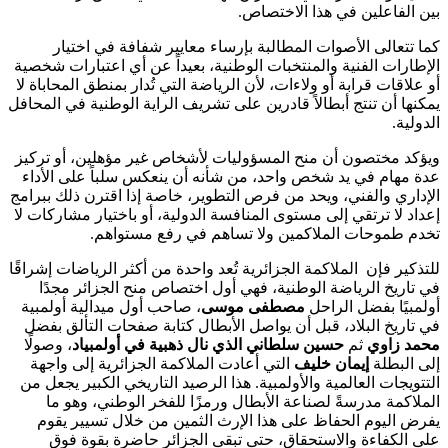
بين الفاعلين في هذا الاختصاص.
كما تتعالى الأصوات المطالبة بإرساء معايير شفافة في اختيار
الإطارات الفنية والمنتخبات الوطنية، بعيداً عن أي اعتبارات شخصية
أو علاقات قرابة أو ولاءات، لأن الرياضة التي تُدار بمنطق المحاباة لا
يمكنها أن تنتج أبطالاً قادرين على تشريف الراية الوطنية في المحافل
الدولية.
ويؤكد مختصون أن منح المسؤوليات لأشخاص غير مؤهلين، أو تركيز
عدة مهام في يد شخص واحد، من شأنه أن ينعكس سلباً على الأداء
الإداري والفني، ويحد من فرص التطوير، خاصة إذا اقترن ذلك ببرامج
إعداد لا ترتقي إلى مستوى المنافسة الدولية، أو باختيار مشاركات لا
تخدم طموحات الملاكمين ولا تساهم في رفع مستواهم.
للتذكير فإن الملاكمة الجزائرية تُعد واحدة من أكثر الرياضات إشراقًا
في تاريخ الرياضة الوطنية، فهي أول اختصاص منح الجزائر مجدًا
أولمبيًا بفضل الراحل
مصطفى موسى
، صاحب أول ميدالية أولمبية
في تاريخ البلاد، قبل أن يواصل الأبطال كتابة صفحات التألق بفضل
محمد زاوي
ثم
حسين سلطاني الذي نال ذهبية في أولمبياد
، وصولًا
إلى البطلة
إيمان خليف
التي أعادت الملاكمة الجزائرية إلى واجهة
التتويجات العالمية والأولمبية. هذا الرصيد التاريخي الكبير يجعل من
الملاكمة مدرسةً لصناعة الأبطال ورمزًا للفخر الوطني، وهو ما
يفرض اليوم الحفاظ على هذا الإرث الثمين من خلال تسيير يقوم
على الكفاءة والاستحقاق، حتى تبقى الجزائر حاضرة بقوة فوق