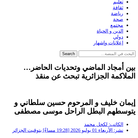
تعليم
ثقافة
رياضة
صحة
مجتمع
الدين و الحياة
دولي
إعلانات وإشهار
Search
بين أمجاد الماضي وتحديات الحاضر…
الملاكمة الجزائرية تبحث عن منقذ
إيمان خليف و المرحوم حسين سلطاني و
يتوسطهم البطل الراحل موسى مصطفى
الكاتب:
لكحل محمد
نشر:
الأربعاء 01 يوليو 2026 [19:28 مساءً] بتوقيت الجزائر