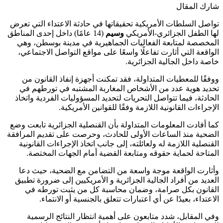
شارك المقال
تواصل السلطات الأمريكية تحقيقاتها في حادثة الاعتداء التي تعرض
لها الطفل الجزائري-الأمريكي
وسيم
(14 عامًا) داخل إحدى المناطق
المخصصة لمتابعة الفعاليات الجماهيرية في مدينة بوسطن، وهي
الواقعة التي أثارت تفاعلًا واسعًا على مواقع التواصل الاجتماعي،
خاصة داخل الجالية الجزائرية.
ووفقًا للمعطيات المتداولة، فقد تمكنت أجهزة إنفاذ القانون من
تحديد هوية عدد من الأشخاص المغاربة المشتبه في تورطهم في
الحادثة، فيما تتواصل التحريات لتحديد المسؤوليات الفردية واتخاذ
الإجراءات القانونية اللازمة وفقًا للقوانين الأمريكية.
كما أفادت المعلومات المتداولة بأن القنصلية الجزائرية تابعت وضع
الضحية منذ الساعات الأولى للحادث، وحرصت على تقديم المرافقة
القنصلية اللازمة له ولعائلته، إلى جانب اتخاذ الإجراءات القانونية
المتاحة لحماية حقوقه ومتابعة القضية أمام الجهات المختصة.
وأثارت الواقعة موجة واسعة من التضامن مع الضحية، حيث دعا
العديد من أفراد الجالية الجزائرية و الأمريكيين إلى ضرورة تطبيق
القانون بكل صرامة، وضمان محاسبة كل من يثبت تورطه في
الاعتداء، بعيدًا عن أي اعتبارات تتعلق بالجنسية أو الانتماء.
وفي المقابل، شدد متابعون على أهمية انتظار النتائج الرسمية