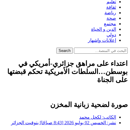
تعليم
ثقافة
رياضة
صحة
مجتمع
الدين و الحياة
دولي
إعلانات وإشهار
Search
اعتداء على مراهق جزائري-أمريكي في
بوسطن…السلطات الأمريكية تحكم قبضتها
على الجناة
صورة لضحية زبانية المخزن
الكاتب:
لكحل محمد
نشر:
الخميس 02 يوليو 2026 [8:43 صباحًا] بتوقيت الجزائر