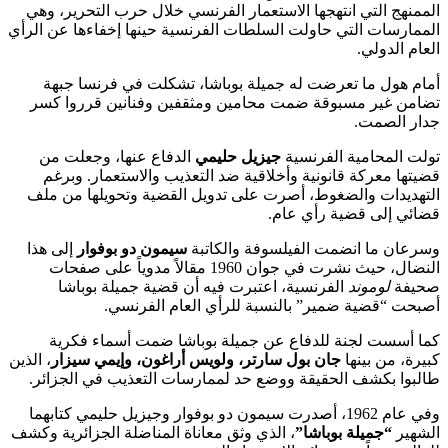
الممنهج التي انتهجها الاستعمار الفرنسي خلال حرب التحرير، وهي
الممارسات التي حاولت السلطات الفرنسية حينها إخفاءها عن الرأي
العام الدولي.
أمام هول ما تعرضت له جميلة بوباشا، تشكلت في فرنسا جبهة
تضامن غير مسبوقة ضمت محامين ومثقفين وفنانين قرروا كسر
جدار الصمت.
تولت المحامية الفرنسية
جيزيل حليمي
الدفاع عنها، وجعلت من
قضيتها معركة قانونية وأخلاقية ضد التعذيب والاستعمار. وبرغم
التهديدات والضغوط، أصرت على تدويل القضية وتحويلها من ملف
قضائي إلى قضية رأي عام.
وسرعان ما انضمت الفيلسوفة والكاتبة
سيمون دو بوفوار
إلى هذا
النضال، حيث نشرت في جوان 1960 مقالاً مدوياً على صفحات
صحيفة
لوموند
الفرنسية، اعتبرت فيه أن قضية جميلة بوباشا
أصبحت “قضية ضمير” بالنسبة للرأي العام الفرنسي.
كما أسست لجنة للدفاع عن جميلة بوباشا ضمت أسماء فكرية
كبيرة، من بينها
جان بول سارتر، ولويس أراغون، وإيمي سيزار
، الذين
طالبوا بكشف الحقيقة ووضع حد لممارسات التعذيب في الجزائر.
وفي عام 1962، أصدرت سيمون دو بوفوار وجيزيل حليمي كتابهما
الشهير
“جميلة بوباشا”
، الذي وثق معاناة المناضلة الجزائرية وكشف