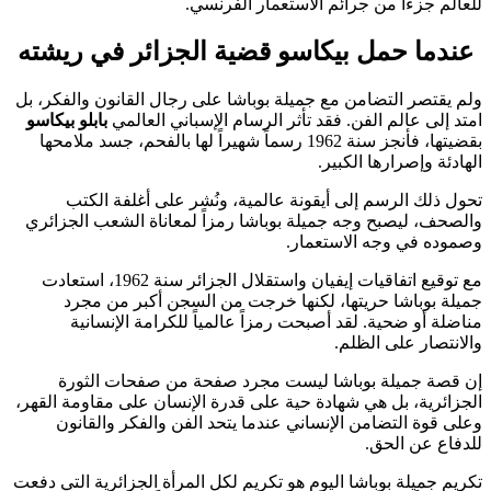
للعالم جزءاً من جرائم الاستعمار الفرنسي.
عندما حمل بيكاسو قضية الجزائر في ريشته
ولم يقتصر التضامن مع جميلة بوباشا على رجال القانون والفكر، بل
امتد إلى عالم الفن. فقد تأثر الرسام الإسباني العالمي
بابلو بيكاسو
بقضيتها، فأنجز سنة 1962 رسماً شهيراً لها بالفحم، جسد ملامحها
الهادئة وإصرارها الكبير.
تحول ذلك الرسم إلى أيقونة عالمية، ونُشر على أغلفة الكتب
والصحف، ليصبح وجه جميلة بوباشا رمزاً لمعاناة الشعب الجزائري
وصموده في وجه الاستعمار.
مع توقيع اتفاقيات إيفيان واستقلال الجزائر سنة 1962، استعادت
جميلة بوباشا حريتها، لكنها خرجت من السجن أكبر من مجرد
مناضلة أو ضحية. لقد أصبحت رمزاً عالمياً للكرامة الإنسانية
والانتصار على الظلم.
إن قصة جميلة بوباشا ليست مجرد صفحة من صفحات الثورة
الجزائرية، بل هي شهادة حية على قدرة الإنسان على مقاومة القهر،
وعلى قوة التضامن الإنساني عندما يتحد الفن والفكر والقانون
للدفاع عن الحق.
تكريم جميلة بوباشا اليوم هو تكريم لكل المرأة الجزائرية التي دفعت