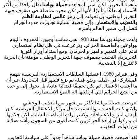
ملحمة التحرير، لكن اسم المجاهدة
جميلة بوباشا
يظل واحدًا من أكثر
الأسماء إشعاعًا وتأثيرًا، لأنها لم تكن مجرد مناضلة في صفوف جبهة
التحرير الوطني، بل تحولت إلى
رمز عالمي لمقاومة الظلم
والتعذيب والاستعمار
، وإلى قضية إنسانية تجاوزت حدود الجزائر
لتصل إلى ضمير العالم بأسره.
ولدت جميلة بوباشا سنة 1938 بحي سانت أوجين، المعروف اليوم
ببولوغين بالعاصمة الجزائر، وترعرعت في ظل نظام استعماري
قائم على التمييز والقهر والحرمان. ومع اشتداد أوزار الثورة
التحريرية، التحقت بصفوف جبهة التحرير الوطني، مؤمنة بأن الحرية
لا تُنتزع إلا بالتضحية.
وفي فبراير 1960، اعتقلتها السلطات الاستعمارية الفرنسية بتهمة
المشاركة في عملية وضع قنبلة تم نزع فتيلها قبل انفجارها. غير أن
ما أعقب الاعتقال لم يكن تحقيقًا قضائيًا عادياً، بل تحول إلى واحدة
من أبشع الجرائم التي ارتكبتها آلة القمع الاستعمارية.
تعرضت جميلة بوباشا لأكثر من شهر من التعذيب الوحشي
والانتهاكات الجسدية والنفسية داخل مراكز الاعتقال الفرنسية. كان
الهدف انتزاع الاعترافات وكسر إرادة المناضلة الشابة، لكن جلاديها
لم يدركوا أن إرادة الجزائريين كانت أقوى من السجون وأشد صلابة
من أدوات التعذيب.
لقد أصبحت قضية جميلة بوباشا شاهداً جديداً على سياسة التعذيب