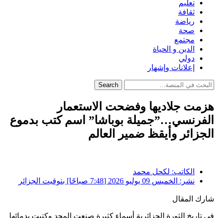
تعليم
ثقافة
رياضة
صحة
مجتمع
الدين و الحياة
دولي
إعلانات وإشهار
Search
هزمت جلاديها وفضحت الاستعمار
الفرنسي…”جميلة بوباشا” اسم كتب بدموع
الجزائر وأيقظ ضمير العالم
الكاتب:
لكحل محمد
نشر:
الخميس 09 يوليو 2026 [7:48 صباحًا] بتوقيت الجزائر
شارك المقال
في تاريخ الثورة الجزائرية أسماء كثيرة صنعت المجد وكتبت بدمائها