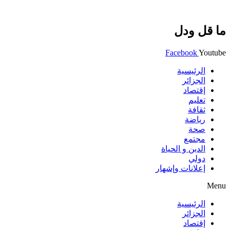
ما قل ودل
Facebook
Youtube
الرئيسية
الجزائر
إقتصاد
تعليم
ثقافة
رياضة
صحة
مجتمع
الدين و الحياة
دولي
إعلانات وإشهار
Menu
الرئيسية
الجزائر
إقتصاد