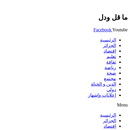
ما قل ودل
Facebook
Youtube
الرئيسية
الجزائر
إقتصاد
تعليم
ثقافة
رياضة
صحة
مجتمع
الدين و الحياة
دولي
إعلانات وإشهار
Menu
الرئيسية
الجزائر
إقتصاد