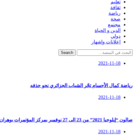
تعليم
ثقافة
رياضة
صحة
مجتمع
الدين و الحياة
دولي
إعلانات وإشهار
Search
2021-11-18
رياضة كمال الأجسام تجّر الشباب الجزائري نحو حذفه
2021-11-18
صالون “إيلوجيا 2021” من 23 الى 27 نوفمبر بمركز المؤتمرات بوهران
2021-11-18