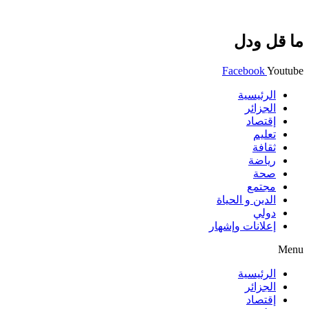
ما قل ودل
Facebook
Youtube
الرئيسية
الجزائر
إقتصاد
تعليم
ثقافة
رياضة
صحة
مجتمع
الدين و الحياة
دولي
إعلانات وإشهار
Menu
الرئيسية
الجزائر
إقتصاد