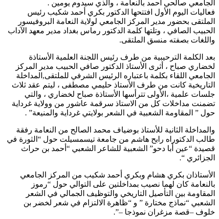
الجامعي صالحي أحمد بالنعامة ، والذي سيدوم يومين .
فعاليات اليوم الأول افتتحها الدكتور بكري أحمد شكيب رئيس
الملتقى بحضور مدير المركز الجامعي لولاية النعامة البروفيسور
الحبيب الصافي ، وتلتها كلمة الدكتور رماس بغداد مدير معهد الآداب
واللغات بصفته منسق الملتقى.
بعد الكلمة الترحيبية من طرف رئيس اللجنة العلمية الأستاذة
لخضاري صباح ، أثرى الأستاذ الدكتور صافي الحبيب مدير المركز
الجامعي اللقاء بكلمة باعتباره الرئيس الشرفي للملتقى,المداخلة
التاريخية كانت من طرف الأستاذ حليمي مصطفى ، ليتم عقد ثلاث
جلسات علمية ،الأولى تترأسها الأستاذة صباح لخضاري ، والتي
تضمنت مداخلات كل من الاستاذ سرقمة عاشور من وولاية غرداية
حول ” المقاومة الشعبية في الشعر بولايتي غرداية والمنيعة” .
والمداخلة الثانية للأستاذ بوضياف محمد الصالح من النعامة رفقة
طالب الدكتوراه رابح هاشم من جامعة تيسمسيلت حول “الثورة في
قصيدة “عين أبا دحو” الشعبية للشاعر الشعبي “أحمد بن حراث
الجزائري “.
الأستاذان بكري هشام وبكري أحمد شكيب من المركز الجامعي
بالنعامة كان لهما نصيب بمداخلتين على التوالي حول “رموز
المقاومة بين التأصيل التاريخي والتوظيف الجمالي في الشعر
الشعبي “نماذج مختارة ” و “ظاهرة الالتزام في شعر لخضر بن
خلوف –قصة مزغران نموذجا –”.