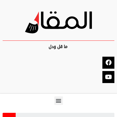
ما قل ودل